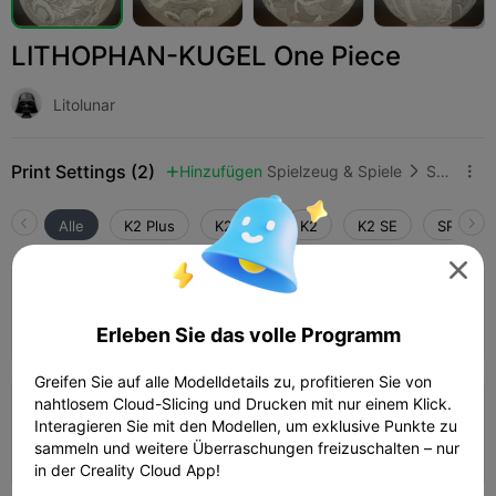
LITHOPHAN-KUGEL One Piece
Litolunar
Print Settings (2)
Hinzufügen
Spielzeug & Spiele
Sonstige



Alle
K2 Plus
K2 Pro
K2
K2 SE
SPARKX 

5.0

0.16mm layer, 2 walls, 100% infill
Autor
08h 28m
2 plates
103.08g



Erleben Sie das volle Programm
Greifen Sie auf alle Modelldetails zu, profitieren Sie von
nahtlosem Cloud-Slicing und Drucken mit nur einem Klick.
0.2mm layer, 2 walls, 15% infill
Interagieren Sie mit den Modellen, um exklusive Punkte zu
sammeln und weitere Überraschungen freizuschalten – nur
08h 35m
1 plates
98.95g



in der Creality Cloud App!