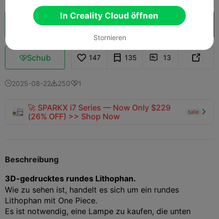
In Creality Cloud öffnen
Wolkenscheibe
In Creality Cloud öffnen

Stornieren
Schub
147
135
13



2025-08-22
250
1



🚀 SPARKX i7 Series — Now Only $229
sale

(26% OFF) >> Shop Now
Beschreibung
3D-gedrucktes rundes Lithophan.
Wie zu sehen ist, handelt es sich um ein rundes
Lithophan mit One Piece.
Es ist notwendig, eine Lampe zu kaufen, die unten