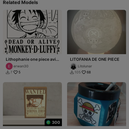
Related Models
Lithophanie one piece avis
LITOFANIA DE ONE PIECE
de recherche de Luffy
erwan30
Litolunar
5
68
7
105


300