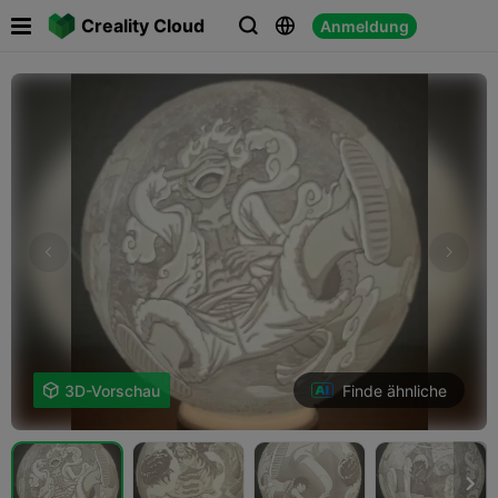

Creality Cloud
Anmeldung



Finde ähnliche

3D-Vorschau
