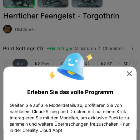
Herrlicher Feengeist - Torgothrin
DM Stash
Print Settings (1)
Hinzufügen
Miniaturen
Charaktere & Kreaturen



Alle
K2 Plus
K2 Pro
K2
K2 SE
SPARKX 

5.0

0,2 mm Schicht, 2 Wände, 10 % Füllung
Erleben Sie das volle Programm
01h 08m
2 plates
37.84g



Greifen Sie auf alle Modelldetails zu, profitieren Sie von
1,000
nahtlosem Cloud-Slicing und Drucken mit nur einem Klick.

Interagieren Sie mit den Modellen, um exklusive Punkte zu
sammeln und weitere Überraschungen freizuschalten – nur
in der Creality Cloud App!
$7.99/Month
US$9.9