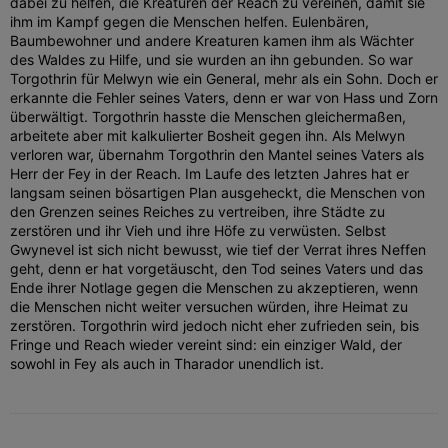
dabei zu helfen, die Kreaturen der Reach zu vereinen, damit sie
ihm im Kampf gegen die Menschen helfen. Eulenbären,
Baumbewohner und andere Kreaturen kamen ihm als Wächter
des Waldes zu Hilfe, und sie wurden an ihn gebunden. So war
Torgothrin für Melwyn wie ein General, mehr als ein Sohn. Doch er
erkannte die Fehler seines Vaters, denn er war von Hass und Zorn
überwältigt. Torgothrin hasste die Menschen gleichermaßen,
arbeitete aber mit kalkulierter Bosheit gegen ihn. Als Melwyn
verloren war, übernahm Torgothrin den Mantel seines Vaters als
Herr der Fey in der Reach. Im Laufe des letzten Jahres hat er
langsam seinen bösartigen Plan ausgeheckt, die Menschen von
den Grenzen seines Reiches zu vertreiben, ihre Städte zu
zerstören und ihr Vieh und ihre Höfe zu verwüsten. Selbst
Gwynevel ist sich nicht bewusst, wie tief der Verrat ihres Neffen
geht, denn er hat vorgetäuscht, den Tod seines Vaters und das
Ende ihrer Notlage gegen die Menschen zu akzeptieren, wenn
die Menschen nicht weiter versuchen würden, ihre Heimat zu
zerstören. Torgothrin wird jedoch nicht eher zufrieden sein, bis
Fringe und Reach wieder vereint sind: ein einziger Wald, der
sowohl in Fey als auch in Tharador unendlich ist.