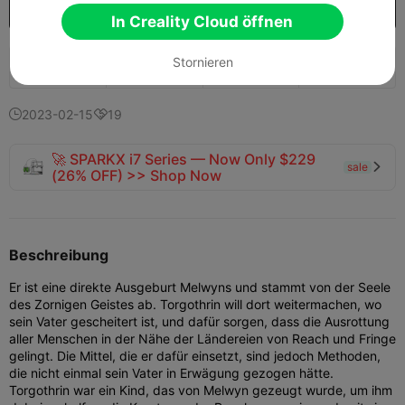
Mehr Modelle freischalten
Kaufen

In Creality Cloud öffnen
Stornieren
1K
710
13


2023-02-15
19


🚀 SPARKX i7 Series — Now Only $229
sale

(26% OFF) >> Shop Now
Beschreibung
Er ist eine direkte Ausgeburt Melwyns und stammt von der Seele
des Zornigen Geistes ab. Torgothrin will dort weitermachen, wo
sein Vater gescheitert ist, und dafür sorgen, dass die Ausrottung
aller Menschen in der Nähe der Ländereien von Reach und Fringe
gelingt. Die Mittel, die er dafür einsetzt, sind jedoch Methoden,
die nicht einmal sein Vater in Erwägung gezogen hätte.
Torgothrin war ein Kind, das von Melwyn gezeugt wurde, um ihm