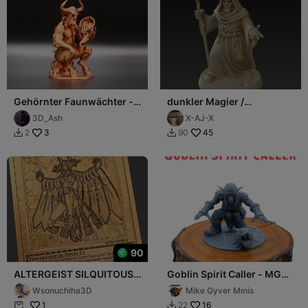
Gehörnter Faunwächter -
dunkler Magier /
Horngeist auf dem Felsen -
Namenlosen Geweihter
3D_Ash
X-AJ-X
Teufel
3
45
2
90


90
ALTERGEIST SILQUITOUS -
Goblin Spirit Caller - MGM
YUGIOH
Print-Ready Mini
Wsonuchiha3D
Mike Gyver Minis
1
16
22

