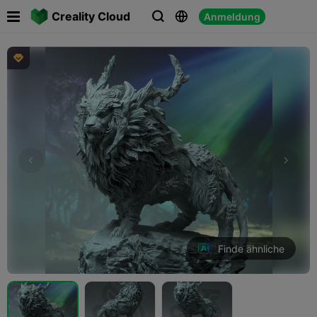

Creality Cloud
Anmeldung




Finde ähnliche