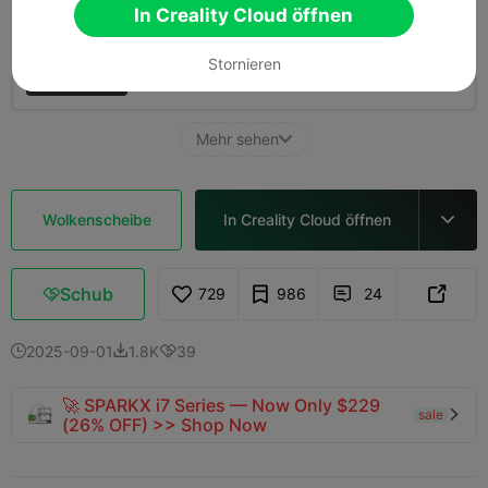
In Creality Cloud öffnen
0.2mm layer, 2 walls, 10% infill
Stornieren
01h 47m
1 plates
28.18g



Mehr sehen

Wolkenscheibe
In Creality Cloud öffnen

Schub
729
986
24



2025-09-01
1.8K
39



🚀 SPARKX i7 Series — Now Only $229
sale

(26% OFF) >> Shop Now