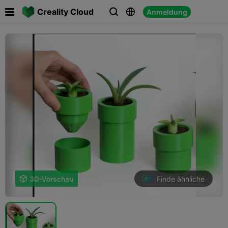

Creality Cloud
Anmeldung



Finde ähnliche

3D-Vorschau