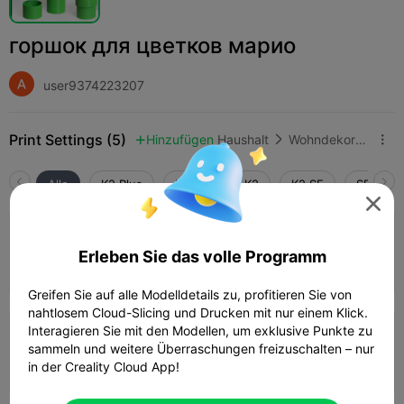
горшок для цветков марио
user9374223207
Print Settings (5)
Hinzufügen
Haushalt
Wohndekoration & Ornamente



Alle
K2 Plus
K2 Pro
K2
K2 SE
SPARKX 

4.0

Super Mario Flower Pipe 0.28mm layer, 2
walls, 15% infill
Erleben Sie das volle Programm
37m 23s
1 plates
27.66g



Greifen Sie auf alle Modelldetails zu, profitieren Sie von
nahtlosem Cloud-Slicing und Drucken mit nur einem Klick.
Interagieren Sie mit den Modellen, um exklusive Punkte zu
READY TO PRINT: Taller Version (150%) &
sammeln und weitere Überraschungen freizuschalten – nur
Water Tight 4 Shells
01h 24m
1 plates
38.32g
in der Creality Cloud App!


