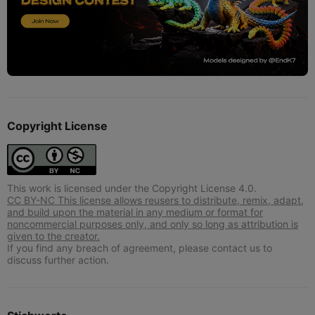
Copyright License
This work is licensed under the Copyright License 4.0.
CC BY-NC This license allows reusers to distribute, remix, adapt,
and build upon the material in any medium or format for
noncommercial purposes only, and only so long as attribution is
given to the creator.
If you find any breach of agreement, please contact us to
discuss further action.