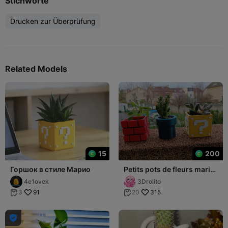
Stichworte
Drucken zur Überprüfung
Related Models
15
200
Горшок в стиле Марио
Petits pots de fleurs mario
- Petits pots de fleur mario
4e1ovek
3Drolito
91
315
3
20


