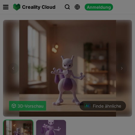

Creality Cloud
Anmeldung



Finde ähnliche

3D-Vorschau