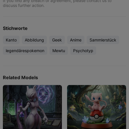
If you find any breach of agreement, please contact us to
discuss further action.
Stichworte
Kanto
Abbildung
Geek
Anime
Sammlerstück
legendärespokemon
Mewtu
Psychotyp
Related Models