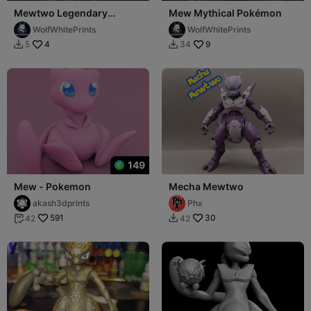
Mewtwo Legendary
Mew Mythical Pokémon
Pokémon
WolfWhitePrints
WolfWhitePrints
4
9
5
34


149
Mew - Pokemon
Mecha Mewtwo
akash3dprints
Phx
591
30
42
42

