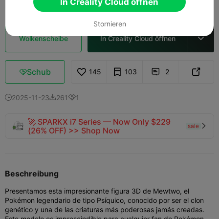
In Creality Cloud öffnen
Stornieren
Wolkenscheibe
In Creality Cloud öffnen

Schub
145
103
2



2025-11-23
261
1



🚀 SPARKX i7 Series — Now Only $229
sale

(26% OFF) >> Shop Now
Beschreibung
Presentamos esta impresionante figura 3D de Mewtwo, el
Pokémon legendario de tipo Psíquico, conocido por ser el clon
genético y una de las criaturas más poderosas jamás creadas.
Este modelo es imprescindible para cualquier fan de Pokémon