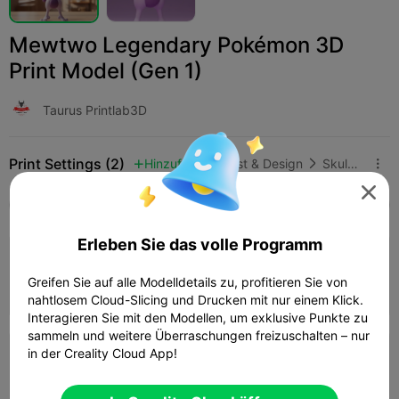
Mewtwo Legendary Pokémon 3D
Print Model (Gen 1)
Taurus Printlab3D
Print Settings (2)
Hinzufügen
Kunst & Design
Skulpturen & Kunstwerke




Alle
K2 Plus
K2 Pro
K2
K2 SE
SPARKX 
Erleben Sie das volle Programm
0.2mm layer, 2 walls, 15% infill
Greifen Sie auf alle Modelldetails zu, profitieren Sie von
Autor
01h 41m
1 plates
31.54g



nahtlosem Cloud-Slicing und Drucken mit nur einem Klick.
Interagieren Sie mit den Modellen, um exklusive Punkte zu
sammeln und weitere Überraschungen freizuschalten – nur
in der Creality Cloud App!
0.2mm layer, 2 walls, 15% infill
02h 15m
1 plates
31.11g


