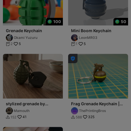
100
50
Grenade Keychain
Mini Boom Keychain
Okami Yuzuru
LeonMR03
5
5
2
1



stylized grenade by
Frag Grenade Keychain |
mamouth
CS-GO Grenade
Mamouth
ThePrintingBros
41
325
152
588

