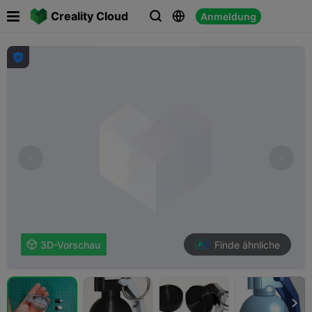

Creality Cloud
Anmeldung




Finde ähnliche

3D-Vorschau
