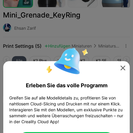
G
I
F
Mini_Grenade_KeyRing
Ehsan Zarif
Print Settings (5)
Hinzufügen
Miniaturen
Miniaturspiele & Zubehör



Alle
K2 Plus
K2 Pro
K2
K2 SE
SPARKX 

4.3

0,2 mm Schicht, 3 Wände, 15% Füllung
Erleben Sie das volle Programm
54m 11s
1 plates
16.79g



Greifen Sie auf alle Modelldetails zu, profitieren Sie von
nahtlosem Cloud-Slicing und Drucken mit nur einem Klick.
Interagieren Sie mit den Modellen, um exklusive Punkte zu
0,2 mm Schicht, 3 Wände, 15% Füllung
sammeln und weitere Überraschungen freizuschalten – nur
01h 0m
1 plates
14.10g



in der Creality Cloud App!