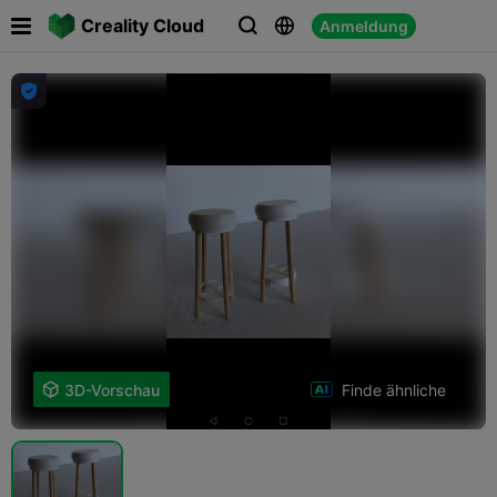

Creality Cloud
Anmeldung




Finde ähnliche

3D-Vorschau