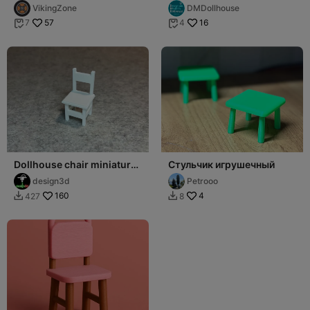
playtime with this
1:12 scale for Dollhouses
VikingZone
DMDollhouse
charming 3D mini
57
16
7
4


Dollhouse chair miniature
Стульчик игрушечный
house
design3d
Petrooo
160
4
427
8

