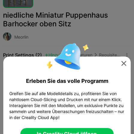
niedliche Miniatur Puppenhaus
Barhocker oben Sitz
Meorlin
Print Settings (2)
Hinzufügen
Miniaturen
Requisiten & Gelände




Alle
K2 Plus
K2 Pro
K2
K2 SE
SPARKX 
Erleben Sie das volle Programm
0.2mm layer, 3 walls, 15% infill
Greifen Sie auf alle Modelldetails zu, profitieren Sie von
01h 19m
1 plates
62.26g



nahtlosem Cloud-Slicing und Drucken mit nur einem Klick.
Interagieren Sie mit den Modellen, um exklusive Punkte zu
sammeln und weitere Überraschungen freizuschalten – nur
in der Creality Cloud App!
0.2mm layer, 2 walls, 15% infill
01h 29m
1 plates
55.83g



In Creality Cloud öffnen