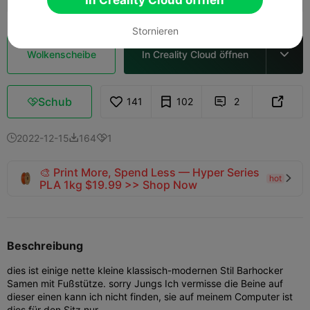
Stornieren
Wolkenscheibe
In Creality Cloud öffnen

Schub
141
102
2



2022-12-15
164
1



🎨 Print More, Spend Less — Hyper Series
hot

PLA 1kg $19.99 >> Shop Now
Beschreibung
dies ist einige nette kleine klassisch-modernen Stil Barhocker
Samen mit Fußstütze. sorry Jungs Ich vermisse die Beine auf
dieser einen kann ich nicht finden, sie auf meinem Computer ist
dies für den Sitz nur