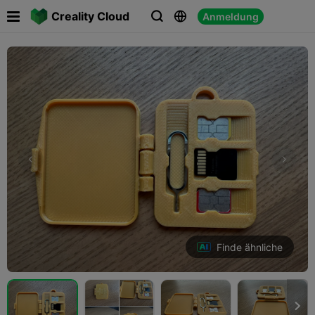

Creality Cloud
Anmeldung



Finde ähnliche
