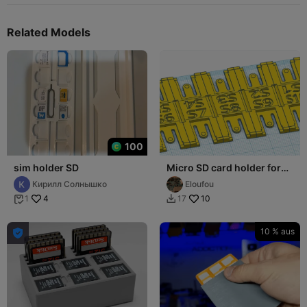
Related Models
100
sim holder SD
Micro SD card holder for
wallet
Кирилл Солнышко
Eloufou
4
10
1
17


10 % aus
