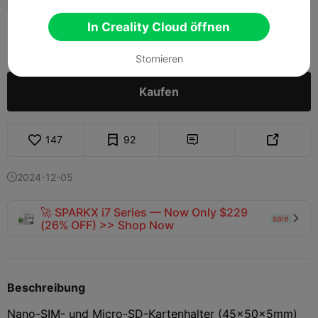
In Creality Cloud öffnen
20

Stornieren
Kaufen
147
92


2024-12-05

🚀 SPARKX i7 Series — Now Only $229
sale

(26% OFF) >> Shop Now
Beschreibung
Nano-SIM- und Micro-SD-Kartenhalter (45x50x5mm)