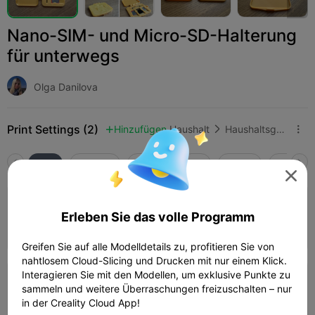
Nano-SIM- und Micro-SD-Halterung
für unterwegs
Olga Danilova
Print Settings (2)
Hinzufügen
Haushalt
Haushaltsgeräte-Zubehör



Alle
K2 Plus
K2 Pro
K2
K2 SE
SPARKX 

Nano-SIM-Halter HI 0,12 mm Schichtdicke,
Erleben Sie das volle Programm
2 Wände, 15% Füllung
25m 50s
1 plates
5.89g



Greifen Sie auf alle Modelldetails zu, profitieren Sie von
nahtlosem Cloud-Slicing und Drucken mit nur einem Klick.
Interagieren Sie mit den Modellen, um exklusive Punkte zu
0,16 mm Schichtdicke, 2 Wände, 50%
sammeln und weitere Überraschungen freizuschalten – nur
Füllung
in der Creality Cloud App!
14m 40s
1 plates
5.94g


