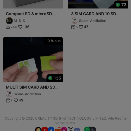
72
Compact SD & microSD
3 SIM CARD AND 10 SD
Card Holder – 6 SD + 6
CARD HOLDER ( NO
M_S_K
Scale-Addiction
microSD Slots
SUPPORTS )
136
47
246
5


10 % aus
135
MULTI SIM CARD AND SD
CARD HOLDER ( NO
Scale-Addiction
SUPPORTS )
49
7

Copyright © 2025 CREALITY 3D (HK) TECHNOLOGY LIMITED. Alle Rechte
vorbehalten.





