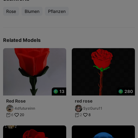
Rose
Blumen
Pflanzen
Related Models
13
280
Red Rose
red rose
4dfutureinn
SyzGuru11
20
8
6
2

