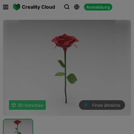

Creality Cloud
Anmeldung



Finde ähnliche

3D-Vorschau