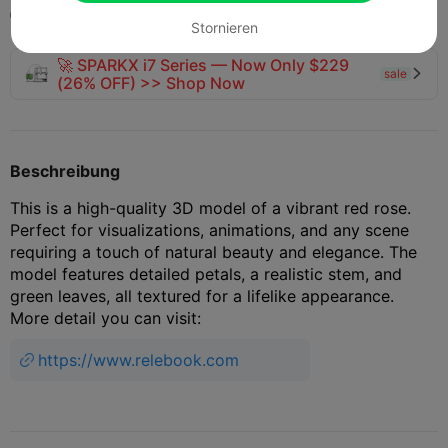
2025-07-17
344
6



Stornieren
🚀 SPARKX i7 Series — Now Only $229
sale

(26% OFF) >> Shop Now
Beschreibung
This is a high-quality 3D model of a vibrant red rose.
Perfect for visualizations, animations, and any scene
requiring a touch of natural beauty and elegance. The
model features detailed petals, a realistic stem, and
green leaves, all textured for a lifelike appearance.
More detail you can visit:
https://www.relebook.com