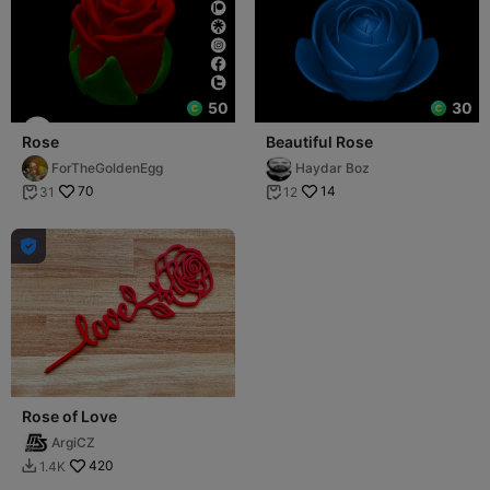
50
30
Rose
Beautiful Rose
ForTheGoldenEgg
Haydar Boz
70
14
31
12



Rose of Love
ArgiCZ
420
1.4K
