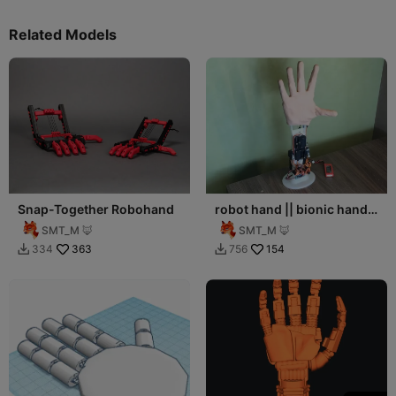
Related Models
Snap-Together Robohand
robot hand || bionic hand
prosthesis prototype
SMT_M 🦊
SMT_M 🦊
363
154
334
756

