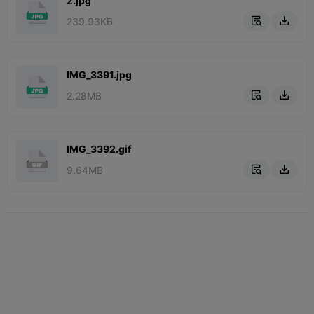
2.jpg
239.93KB


IMG_3391.jpg
2.28MB


IMG_3392.gif
9.64MB

