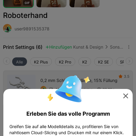
G
I
F
Roboterhand
user9891535378
Print Settings (6)
Hinzufügen
Kunst & Design
Sonstige



Alle
K2 Plus
K2 Pro
K2
K2 SE
SPARKX 
3.5

0,2 mm Schicht, 3 Wände, 15% Füllung
48m 42s
1 plates
22.80g




Erleben Sie das volle Programm
0,2 mm Schicht, 2 Wände, 15% Füllung
01h 05m
1 plates
20.43g



Greifen Sie auf alle Modelldetails zu, profitieren Sie von
nahtlosem Cloud-Slicing und Drucken mit nur einem Klick.