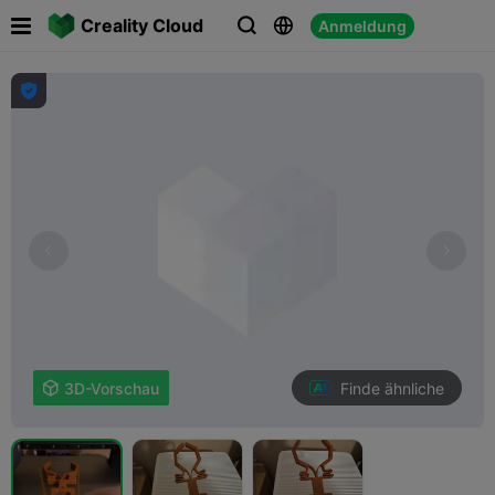

Creality Cloud
Anmeldung




Finde ähnliche

3D-Vorschau