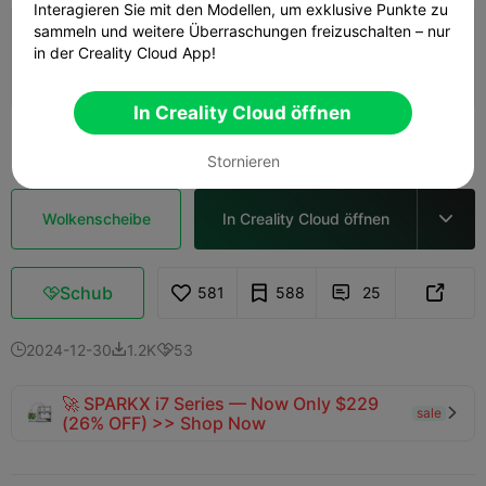
Interagieren Sie mit den Modellen, um exklusive Punkte zu
sammeln und weitere Überraschungen freizuschalten – nur
0,2 mm Schicht, 2 Wände, 15% Füllung
in der Creality Cloud App!
33m 22s
1 plates
20.20g



In Creality Cloud öffnen
Mehr sehen

Stornieren
Wolkenscheibe
In Creality Cloud öffnen

Schub
581
588
25



2024-12-30
1.2K
53



🚀 SPARKX i7 Series — Now Only $229
sale

(26% OFF) >> Shop Now