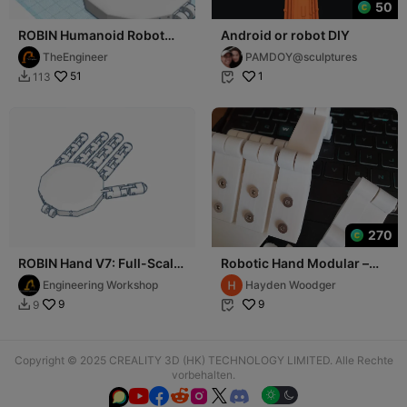
50
ROBIN Humanoid Robot
Android or robot DIY
Hand V5.1
TheEngineer
PAMDOY@sculptures
51
1
113


270
ROBIN Hand V7: Full-Scale
Robotic Hand Modular –
3d printed Humanoid
Life-Sized, Posable, No
Engineering Workshop
Hayden Woodger
Robot
Electronics
9
9
9


Copyright © 2025 CREALITY 3D (HK) TECHNOLOGY LIMITED. Alle Rechte
vorbehalten.





