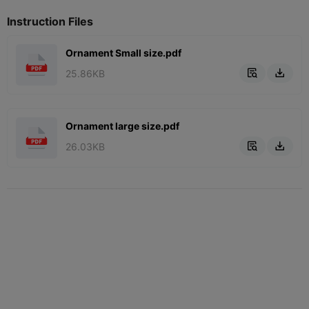
Instruction Files
Ornament Small size.pdf
25.86KB


Ornament large size.pdf
26.03KB

