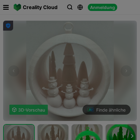

Creality Cloud
Anmeldung




Finde ähnliche

3D-Vorschau
