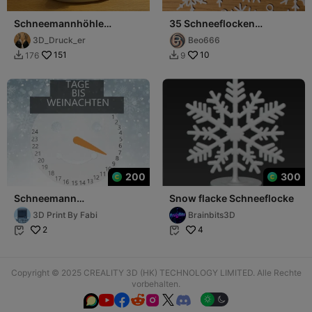
Schneemannhöhle
35 Schneeflocken
beleuchtet
Aufhänger Baumschmuck
3D_Druck_er
Beo666
Weihnachten
151
10
176
9


200
300
Schneemann
Snow flacke Schneeflocke
Adventskalender
3D Print By Fabi
Brainbits3D
Weinachts deko
2
4


Copyright © 2025 CREALITY 3D (HK) TECHNOLOGY LIMITED. Alle Rechte
vorbehalten.





