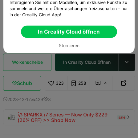
Interagieren Sie mit den Modellen, um exklusive Punkte zu
sammeln und weitere Überraschungen freizuschalten – nur
0,2 mm Schicht, 2 Wände, 15% Füllung
in der Creality Cloud App!
06h 32m
1 plates
209.29g



In Creality Cloud öffnen
Mehr sehen

Stornieren
Wolkenscheibe
In Creality Cloud öffnen

Schub
323
258
4



2023-12-17
429
3



🚀 SPARKX i7 Series — Now Only $229
sale

(26% OFF) >> Shop Now