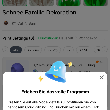
Schnee Familie Dekoration
KY_Cut_N_Burn
Print Settings (6)
Hinzufügen
Haushalt
Wohndekoration & Ornamente



Alle
K2 Plus
K2 Pro
K2
K2 SE
SPARKX 
4.0

0,2 mm Schicht, 3 Wände, 15% Füllung
03h 09m
1 plates
97.11g




Erleben Sie das volle Programm
0,2 mm Schicht, 2 Wände, 10% Füllung
08h 21m
1 plates
156.03g



Greifen Sie auf alle Modelldetails zu, profitieren Sie von
nahtlosem Cloud-Slicing und Drucken mit nur einem Klick.