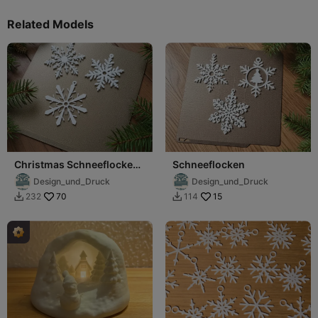
Related Models
Christmas Schneeflocken
Schneeflocken
Deko
Design_und_Druck
Design_und_Druck
70
15
232
114

