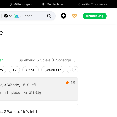
Creality Cloud-App
Mitteilungen

Deutsch





Anmeldung



e
en
Spielzeug & Spiele
Sonstige


ro
K2
K2 SE
SPARKX i7
Creality Hi
Ender-3 V4
4.0

, 3 Wände, 15 % Infill
m
1 plates
213.63g


, 2 Wände, 15 % Infill