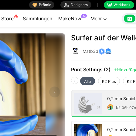

Prämie

Designers
Werkbank


AI

Store
Sammlungen
MakeNow
Mehr

Surfer auf der Well
Matb3d
Print Settings (2)
Hinzufüg

Alle
K2 Plus
K2 P
0,2 mm Schicht
06h 07

0,2 mm Schicht