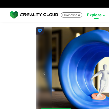
Explore
FlowPrint


