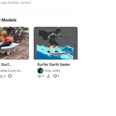
cuss further action.
d Models
 Surf
Surfer Darth Vader
oard Stand
allop Cove on
Rob_zhills
urf) (Lekka!)
SB

1
6
4

