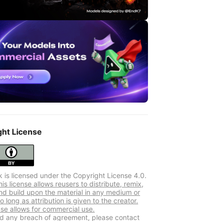
ght License
k is licensed under the Copyright License 4.0.
s license allows reusers to distribute, remix,
nd build upon the material in any medium or
o long as attribution is given to the creator.
nse allows for commercial use.
ind any breach of agreement, please contact