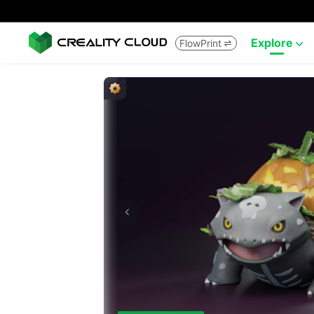
Explore
FlowPrint

