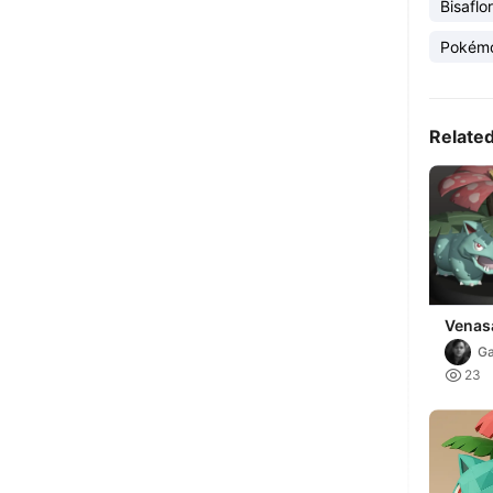
Bisaflor
Pokém
Relate
Venas
Fan A
Ga

23