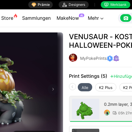

Prämie

Designers
Werkbank


AI

Store
Sammlungen
MakeNow
Mehr

VENUSAUR - KOS
HALLOWEEN-POKE
MyPokePrints
Print Settings (5)
Hinzufüg

Alle
K2 Plus
K2 P
0.2mm layer, 3 
05h 27
