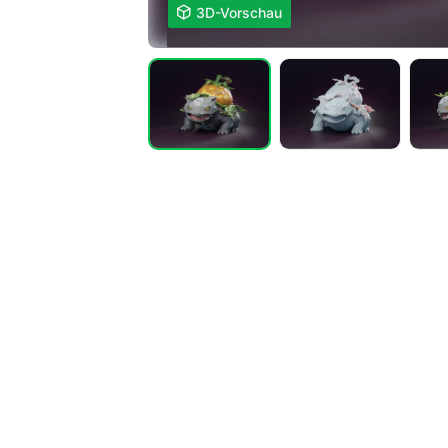

3D-Vorschau