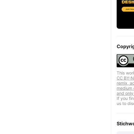
Copyri
This wor
CC BY-NC
remix, a
medium o
and only 
If you f
us to dis
Stichw