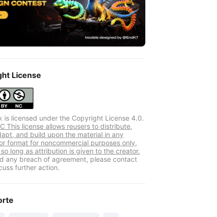
ght License
k is licensed under the Copyright License 4.0.
 This license allows reusers to distribute,
dapt, and build upon the material in any
r format for noncommercial purposes only,
so long as attribution is given to the creator.
ind any breach of agreement, please contact
cuss further action.
orte