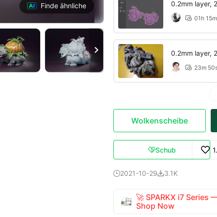
0.2mm layer, 2 
Finde ähnliche
01h 15m


0.2mm layer, 2 
23m 50

Wolkenscheibe
Schub
1

2021-10-29
3.1K


🚀 SPARKX i7 Series
Shop Now