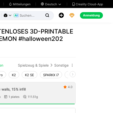
Creality Cloud-App
Mitteilungen

Deutsch





Anmeldung



TENLOSES 3D-PRINTABLE
MON #halloween202
en
Spielzeug & Spiele
Sonstige


ro
K2
K2 SE
SPARKX i7
Creality Hi
Ender-3 V4
4.0

walls, 15% infill
m
1 plates
111.51g

