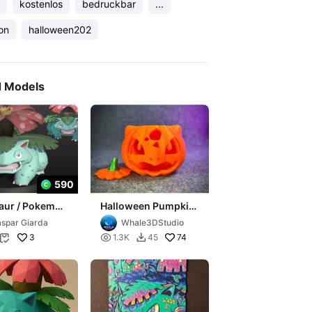
kostenlos
bedruckbar
...
on
halloween202
d Models
590
aur / Pokemon
Halloween Pumpkin
RT
Bulbasaur - STL &
spar Giarda
Whale3DStudio
3mf Multicolor
3

74
1.3K
45

