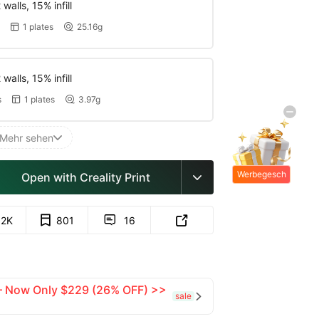
walls, 15% infill
1 plates
25.16g


walls, 15% infill
s
1 plates
3.97g


Mehr sehen

Werbegesch
Open with Creality Print

enke
.2K
801
16


 — Now Only $229 (26% OFF) >>
sale
