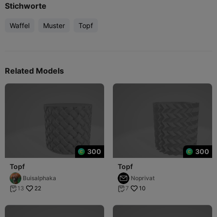
Stichworte
Waffel
Muster
Topf
Related Models
300
300
Topf
Topf
Buisalphaka
Noprivat
22
10
13
7

