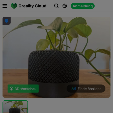

Creality Cloud
Anmeldung




Finde ähnliche

3D-Vorschau