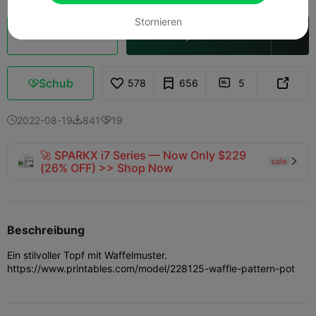
Stornieren
Wolkenscheibe
In Creality Cloud öffnen

Schub
578
656
5



2022-08-19
841
19



🚀 SPARKX i7 Series — Now Only $229
sale

(26% OFF) >> Shop Now
Beschreibung
Ein stilvoller Topf mit Waffelmuster.
https://www.printables.com/model/228125-waffle-pattern-pot