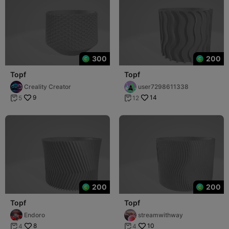
300
200
Topf
Topf
Creality Creator
user7298611338
9
14
5
12


200
200
Topf
Topf
Endoro
streamwithway
8
10
4
4

