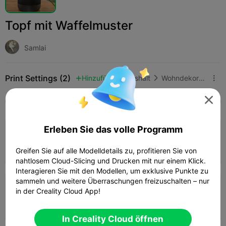
Topf mit Waffelmuster
Samlai
Print Settings (2)
Hinzufügen
Haushalt
Wohndekoration & Ornamente




Alle
K2 Plus
K2 Pro
K2
K2 SE
SPARKX 
4.5

Erleben Sie das volle Programm
0.2mm layer, 2 walls, 15% infill
08h 37m
1 plates
178.26g



Greifen Sie auf alle Modelldetails zu, profitieren Sie von
nahtlosem Cloud-Slicing und Drucken mit nur einem Klick.
Interagieren Sie mit den Modellen, um exklusive Punkte zu
sammeln und weitere Überraschungen freizuschalten – nur
0.2mm layer, 2 walls, 15% infill
in der Creality Cloud App!
07h 23m
1 plates
185.54g



In Creality Cloud öffnen