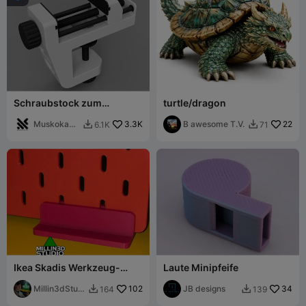
Schraubstock zum
turtle/dragon
Einspannen - Vollständig
3D-druckbar
MuskokaRe
3.3K
B awesome T.V.
22
6.1K
71


search
Ikea Skadis Werkzeug-
Laute Minipfeife
Lochwand-Ständer -
Einfach, schnell und
Millin3dStudi
102
JB designs
34
164
139


mühelos
o