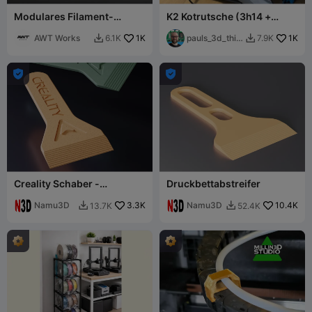
Modulares Filament-
K2 Kotrutsche (3h14 +
Lagersystem - V1 (Getestet
3h53)
& Verstärkt)
AWT Works
1K
pauls_3d_thin
1K
6.1K
7.9K


gs


Creality Schaber -
Druckbettabstreifer
Druckbettschaber
Namu3D
3.3K
Namu3D
10.4K
13.7K
52.4K

