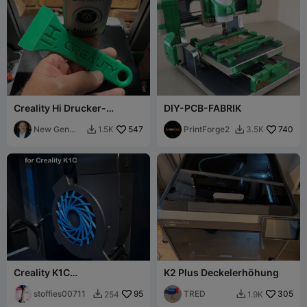
Creality Hi Drucker-
DIY-PCB-FABRIK
Schaber
New Gen
547
PrintForge2
740
1.5K
3.5K


Tech SA
Creality K1C
K2 Plus Deckelerhöhung
Seitenlüfterabdeckung
stoffies00711
95
TRED
305
254
1.9K

