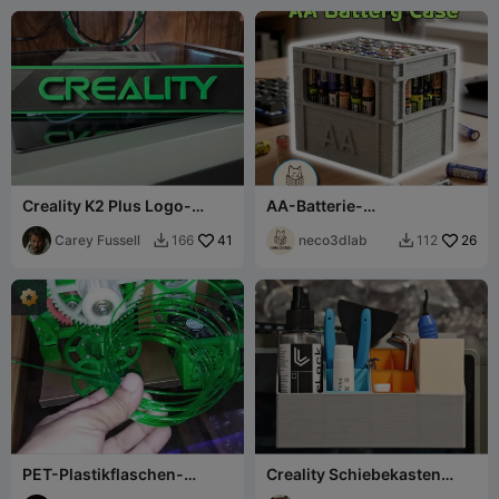
Creality K2 Plus Logo-
AA-Batterie-
Platte
Aufbewahrungsbox
Carey Fussell
41
(SOJU_BOX)
neco3dlab
26
166
112


PET-Plastikflaschen-
Creality Schiebekasten
Recycler v2
v2.0