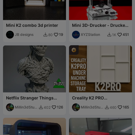
Mini K2 combo 3d printer
Mini 3D-Drucker - Drucken
an Ort und Stelle
JB designs
19
XYZStation
451
80
1K


Netflix Stranger Things
Creality K2 PRO
Vecna Bust Statue
Unterschublade mit Füßen
Millin3dStudi
126
Millin3dStudi
165
402
460


o
o