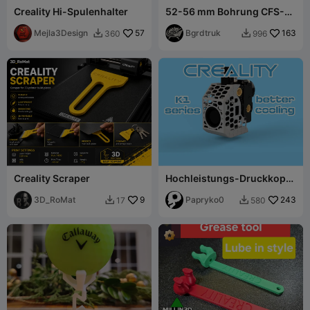
Creality Hi-Spulenhalter
52-56 mm Bohrung CFS-
Spulenadapter für 250g-
Mejla3Design
57
Spulen
Bgrdtruk
163
360
996


Creality Scraper
Hochleistungs-Druckkopf-
Abdeckung für die Creality
3D_RoMat
9
K1-Serie
Papryko0
243
17
580

