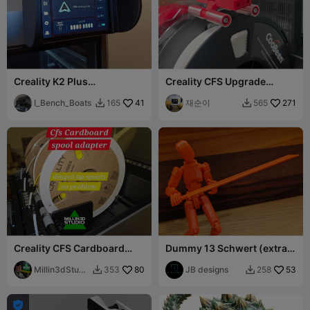
Creality K2 Plus
Creality CFS Upgrade
Blendschutz und
Spulenspanner Druck
Displayblende
I_Bench_Boats
41
재순이
271
165
565


Creality CFS Cardboard
Dummy 13 Schwert (extra
Spool Adapter Ring
lang!)
Millin3dStudi
80
JB designs
53
353
258


o
