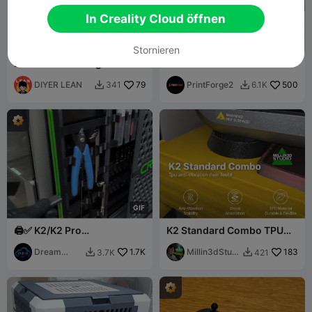
In Creality Cloud öffnen
Stornieren
Erhöhte Halterung für den
Core XY 3D Printer
SPARKX i7 CFS
Filamentzuführungsschlau
DIYER LEAN
79
PrintForge2
500
341
6.1K


ch
G
I
F
🖨️✅ K2/K2 Pro
K2 Standard Combo TPU
Magnetisches Mod-System
Anti-Vibrations-Standfüße
✅🖨️
Dream
1.7K
Millin3dStudi
183
3.7K
421


Engine
o
Garage