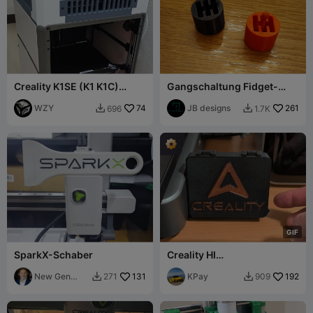
Creality K1SE (K1 K1C)
Gangschaltung Fidget-
Deckel-Erhöhung, keine
Spielzeug
Schrauben benötigt
WZY
74
JB designs
261
696
1.7K


G
I
F
SparkX-Schaber
Creality HI
Displayabdeckung
New Gen
131
KPay
192
271
909


Tech SA