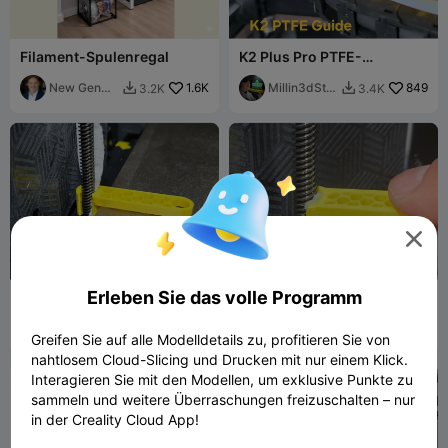
Filament-Spulenregal
K2 Plus Pro PTFE-
Schlauchführung für die
New Gen
1.6K
Energieführungskette KEIN
Millin3dStu
849
3.2K
3.4K


Tech SA
VERKLEMMEN!!
dio

Erleben Sie das volle Programm
K2-Serie Z-Achsen-
K2-Serie Schmiermittel-
Schmiermittel-
Werkzeug
Reinigungswerkzeug
재순이
1.5K
재순이
2.8K
5.5K
7.4K


Greifen Sie auf alle Modelldetails zu, profitieren Sie von
nahtlosem Cloud-Slicing und Drucken mit nur einem Klick.
Interagieren Sie mit den Modellen, um exklusive Punkte zu
sammeln und weitere Überraschungen freizuschalten – nur
in der Creality Cloud App!