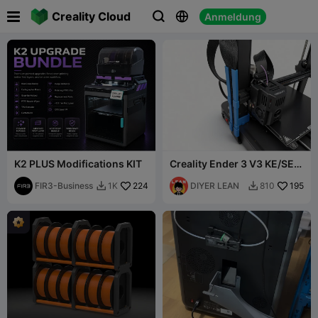

Creality Cloud
Anmeldung



K2 PLUS Modifications KIT
Creality Ender 3 V3 KE/SE
Kabelbaum-Organizer-
FIR3-Business
224
Halterung
DIYER LEAN
195
1K
810

