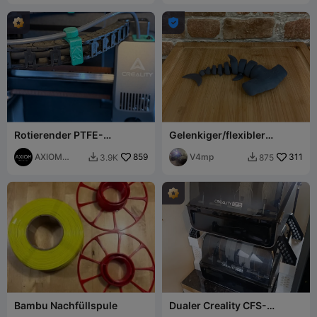

Rotierender PTFE-
Gelenkiger/flexibler
Schlauchhalter Creality K2.
Hammerhai v2
V3
AXIOM
859
V4mp
311
3.9K
875


Prints
Bambu Nachfüllspule
Dualer Creality CFS-
Ständer / Erhöhung