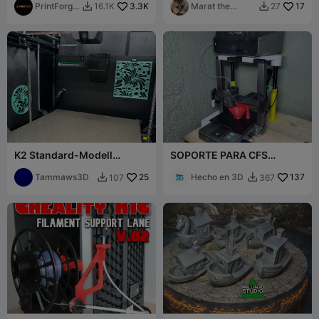
PrintForge
3.3K
Marat the
17
16.1K
27


2
engineer
K2 Standard-Modell
SOPORTE PARA CFS
Lüfterabdeckungen Floral -
CREALITY HI
NICHT FÜR K2 Pro oder Plus
Tammaws3D
25
Hecho en 3D
137
107
367

