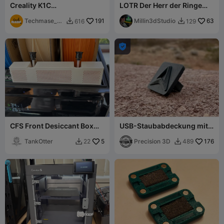
Creality K1C
LOTR Der Herr der Ringe
Filamentspulen-
Benchy-Boote KOLLEKTION
Seitenführung V2
Techmase_3
191
Millin3dStudio
63
616
129


D

CFS Front Desiccant Box
USB-Staubabdeckung mit
anti-leakage
Creality-Logo
TankOtter
5
Precision 3D
176
22
489

