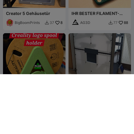
Creator 5 Gehäusetür
IHR BESTER FILAMENT-
STAUBFILTER
BigBoomPrints
8
AG3D
88
37
77


Creality Logo Filament-
K1 SE Seitenplatten
Spulenendhalter für K2 K1
angepasst für Seitenlüfter
Ender Hi
Millin3dStudio
85
WZY
46
168
126


