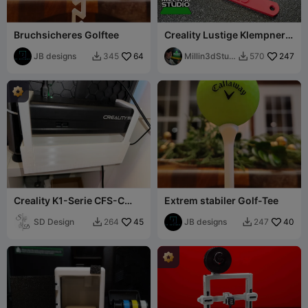
Bruchsicheres Golftee
Creality Lustige Klempner-
Ritze Z-Wellen-
JB designs
64
Fettwerkzeug K1 K2 Ender
Millin3dStud
247
345
570


io
Creality K1-Serie CFS-C
Extrem stabiler Golf-Tee
Abfallbehälter für
Filamentreste
SD Design
45
JB designs
40
264
247

