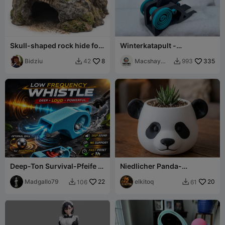
Skull-shaped rock hide for
Winterkatapult -
terrariums
Schneeballschlacht
Bidziu
8
Macshay
335
42
993


Creations
Deep-Ton Survival-Pfeife |
Niedlicher Panda-
3D-druckbar
Blumentopf
Madgallo79
22
elkitoq
20
106
61

