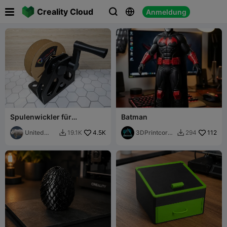

Creality Cloud
Anmeldung



Spulenwickler für
Batman
Filamente
United
4.5K
3DPrintcorne
112
19.1K
294


Printers
rr