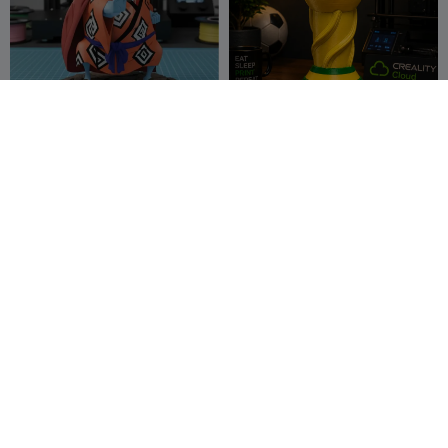
CHIBI JINBE
Weltmeisterschaft
IESTAPen3D
61
Mbarak Zoabi
12
101
30


Sammlung modularer
NAMI
Räucherstäbchenhalter mit
Heiliger Geometrie
MikadoCcs
22
IESTAPen3D
40
67
68

