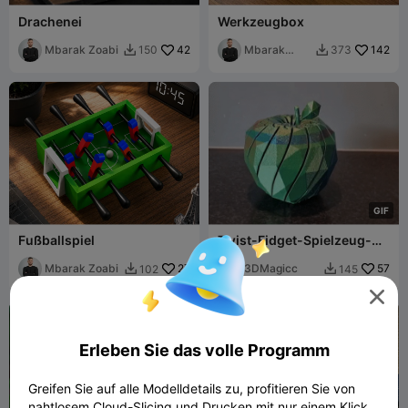
Drachenei
Werkzeugbox
Mbarak Zoabi
42
Mbarak
142
150
373


Zoabi
G
I
F
Fußballspiel
Twist-Fidget-Spielzeug-
Apfel
Mbarak Zoabi
27
3DMagicc
57
102
145



Erleben Sie das volle Programm
Greifen Sie auf alle Modelldetails zu, profitieren Sie von
nahtlosem Cloud-Slicing und Drucken mit nur einem Klick.