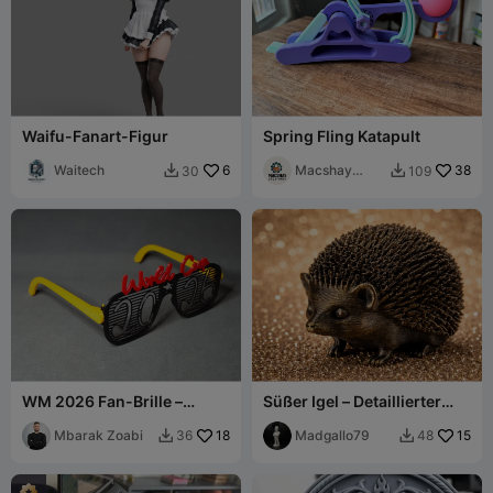
Waifu-Fanart-Figur
Spring Fling Katapult
Waitech
6
Macshay
38
30
109


Creations
WM 2026 Fan-Brille –
Süßer Igel – Detaillierter
Einfacher Druck ohne
3D-Druck mit realistischen
Schrauben
Mbarak Zoabi
18
Stacheln
Madgallo79
15
36
48

