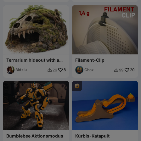
Terrarium hideout with a
Filament-Clip
dinosaur skull
Bidziu
8
Chox
20
26
99


Bumblebee Aktionsmodus
Kürbis-Katapult