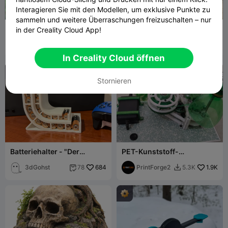
Interagieren Sie mit den Modellen, um exklusive Punkte zu
sammeln und weitere Überraschungen freizuschalten – nur
Flexi Jack Russell Terrier
Gestalten Sie Ihren eigenen
in der Creality Cloud App!
Hund
Einkaufswagen-Chip /
Tri-Dimension
33
Einkaufswagenmünze
HpInvent
126
143
545


Prints
In Creality Cloud öffnen

Stornieren
Batteriehalter - "Der
PET-Kunststoff-
Batterieschlitten"
Streifenschneider zur
3dGohst
684
Filamentherstellung
PrintForge2
1.9K
78
5.3K


(Neuere Version)