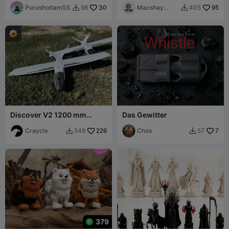
PurushottamSS
30
Macshay
95
98
405


Creations
Discover V2 1200 mm
Das Gewitter
Cinematic FPV-Flugzeug -
Testdateien
Craycle
226
Chox
7
549
57


379