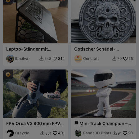
Laptop-Ständer mit
Gotischer Schädel-
Organizer-Schublade
Räucherhalter - 3D-Druck-
lbrsilva
314
Design
Gencraft
55
543
70


FPV Orca V3 800 mm FPV
🏁 Mini Track Champion –
Freestyle Wing -
Racing Helmet Figure STL
Testdateien
Craycle
401
🏎️
Panda3D Prints
20
851
91

