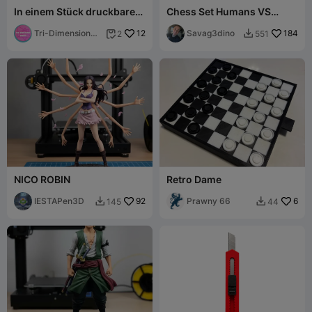
In einem Stück druckbarer
Chess Set Humans VS
süßer Flexi-Pommern-
Undead
Hund
Tri-Dimension
12
Savag3dino
184
2
551


Prints
NICO ROBIN
Retro Dame
IESTAPen3D
92
Prawny 66
6
145
44

