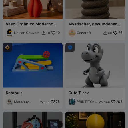
Vaso Orgânico Moderno
Mystischer, gewundener
para Flores
Drachen-Räucherhalter
Nelson Gouveia
19
Gencraft
56
18
60



Katapult
Cute T-rex
Macshay
75
PRINTITO-
208
313
546


Creations
AdultsXXX3
D