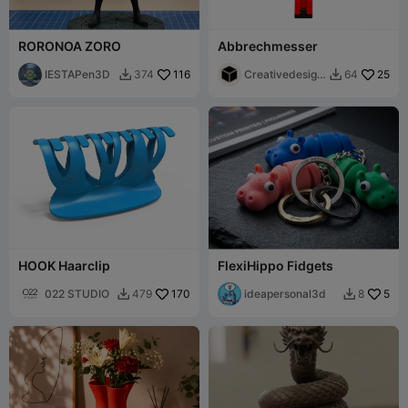
RORONOA ZORO
Abbrechmesser
IESTAPen3D
116
Creativedesign
25
374
64


s
HOOK Haarclip
FlexiHippo Fidgets
022 STUDIO
170
ideapersonal3d
5
479
8

