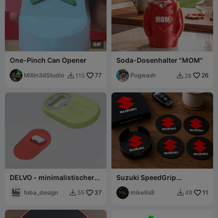
G
I
F
One-Pinch Can Opener
Soda-Dosenhalter "MOM"
Millin3dStudio
77
Pugwash
26
115
28


DELVO - minimalistischer
Suzuki SpeedGrip
und kompakter
Untersetzer + Halter
Flaschenöffner
foba_design
37
mike9s8
11
55
48

