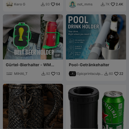
Kero G
64
Stapelbar
not_mms
2.4K
93
7K


G
I
F
Gürtel-Bierhalter - WM
Pool-Getränkehalter
2026 Style
MIHAI_T
13
Epicprintsculpt
22
92
60


3d