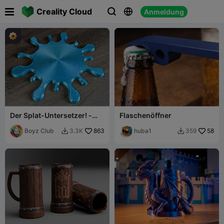

Creality Cloud
Anmeldung



Der Splat-Untersetzer! -
Flaschenöffner
Kaffee Tee Bier Milchshake
Saft Matcha
Boyz Club
863
huba1
58
3.3K
359

