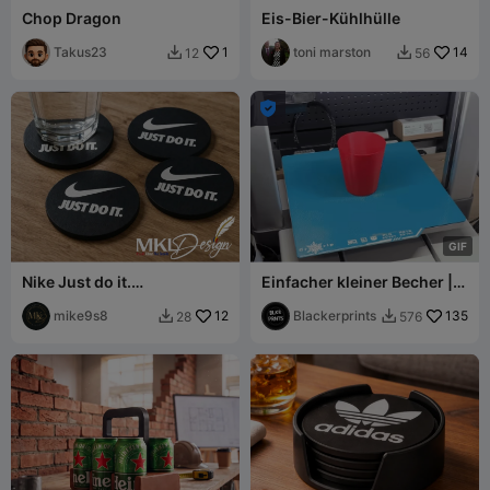
Chop Dragon
Eis-Bier-Kühlhülle
Takus23
1
toni marston
14
12
56



G
I
F
Nike Just do it.
Einfacher kleiner Becher |
Untersetzer-Set
Trinkspiel Wasserhalter
mike9s8
12
Blackerprints
135
28
576

