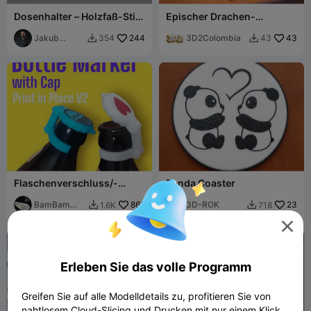
Dosenhalter – Holzfaß-Stil
Epischer Drachen-
und KCD-Logo
Dosenkühler &
Jakub
244
Schreibtisch-Organizer
3D2Colombia
43
354
43


Lattenberg
(Anti-Vakuum-Design)
Flaschenverschluss/-
Panda Coaster
Markierer V2 - Schütze
dein Getränk
BamBam
869
3D-ROK
23
1.6K
718


Design

Erleben Sie das volle Programm
Greifen Sie auf alle Modelldetails zu, profitieren Sie von
nahtlosem Cloud-Slicing und Drucken mit nur einem Klick.