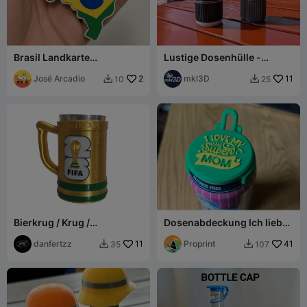
Brasil Landkarte
Lustige Dosenhülle -
Schlüsselanhänger
Parental Advisory
Dosenöffner Nagelschoner
José Arcadio
2
mkl3D
11
10
25


3D
Bierkrug / Krug /
Dosenabdeckung Ich liebe
Becherhalter -
meine Super-Mama
Weltmeisterschaft
danfertzz
11
Proprint
41
35
107

