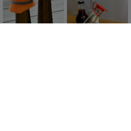
Feuerwehrhelm-Flasche
Flaschenkappe
Epicprintsculp
33
fifindr
130
139
202


t3d

Minimalistischer Kreis-
DEWALT
Untersetzer
Getränkeuntersetzer
Woow Concept
412
Hydez
4
7
6


3D