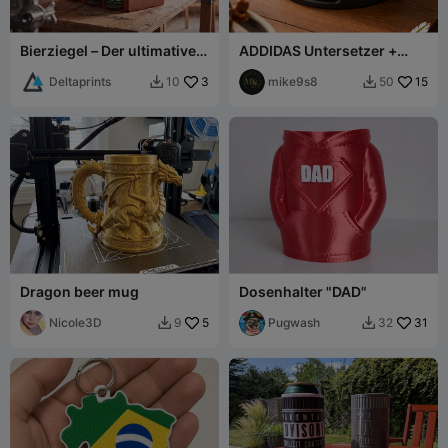
Bierziegel – Der ultimative
ADDIDAS Untersetzer +
Dosenhalter
Halter
Deltaprints
3
mike9s8
15
10
50


Dragon beer mug
Dosenhalter "DAD"
Nicole3D
5
Pugwash
31
9
32

