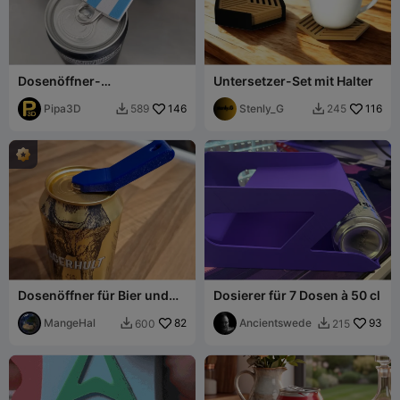
Dosenöffner-
Untersetzer-Set mit Halter
Schlüsselanhänger
Argentinien
Pipa3D
146
Stenly_G
116
589
245


Dosenöffner für Bier und
Dosierer für 7 Dosen à 50 cl
Softdrinks
MangeHal
82
Ancientswede
93
600
215

