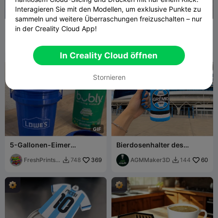
Interagieren Sie mit den Modellen, um exklusive Punkte zu
sammeln und weitere Überraschungen freizuschalten – nur
All-in-One SUP-Becher
Zündkerzen-Dosenhalter
in der Creality Cloud App!
(NC-Edition)
FunctionalMo
166
3DMaR
141
772
175


dels
In Creality Cloud öffnen
Stornieren
G
I
F
5-Gallonen-Eimer
Bierdosenhalter des
Dosenkühler / Coozie
Grêmio FBPA mit Griff
(Schnappdeckel & Griff)
FreshPrintsB
369
AGMMaker3D
60
748
144


A