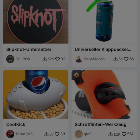
Slipknot-Untersetzer
Universeller Klappdeckel
für Dosen
3D-ROK
32
PapaMoosh
66
529
66


CoolKick
Schrotflinten-Werkzeug
Tema305
33
gfef
567
67
1.2K

