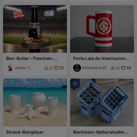
Bier-Butler – Flaschen-
Porta Lata do Internacional
Snackhalter
com Alça
(Weltmeisterschaft) -
Sektor 7
22
AGMMaker3D
39
21
65


Anpassen
Studios

Strand-Biergläser
Bierkisten-Batteriehalter
AA/AAA/9V/18650