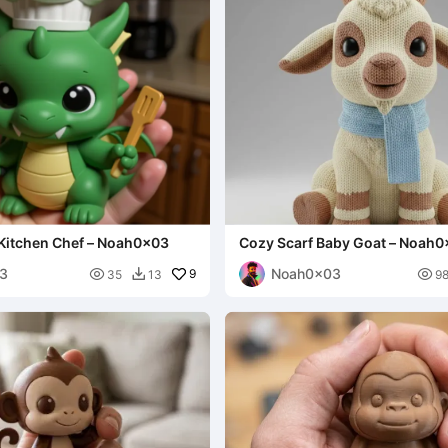
 Kitchen Chef – Noah0x03
Cozy Scarf Baby Goat – Noah
3
Noah0x03

9

35
13
9
