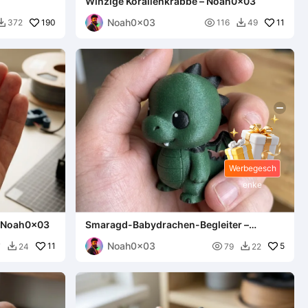
Winzige Korallenkrabbe – Noah0x03
Noah0x03
190

11
372
116
49


Werbegesch
enke
– Noah0x03
Smaragd-Babydrachen-Begleiter –
Noah0x03
Noah0x03
11

5
7
24
79
22

