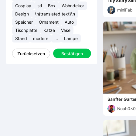
Toy Story Sli
Cosplay
stl
Box
Wohndekor
miniFab
Design
\n{translated text}\n
Speicher
Ornament
Auto
Tischplatte
Katze
Vase
Stand
modern
...
Lampe
Zurücksetzen
Bestätigen
Sanfter Gart
Noah0x03
Noah0x0