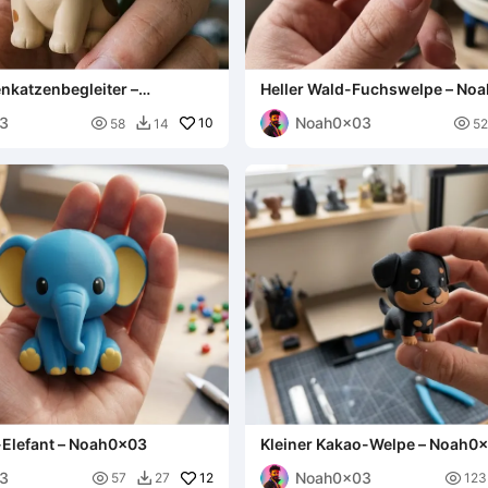
nkatzenbegleiter –
Heller Wald-Fuchswelpe – No
3
Noah0x03

10

58
14
52

-Elefant – Noah0x03
Kleiner Kakao-Welpe – Noah0
3
Noah0x03

12

57
27
123
