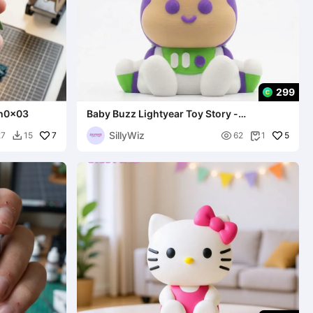
299
ah0x03
Baby Buzz Lightyear Toy Story -
Schlüsselanhänger - stützfrei
SillyWiz
7

5
27
15
62
1

