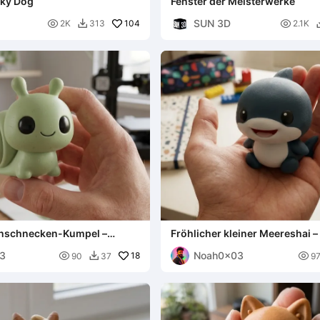
nky Dog
Fenster der Meisterwerke
SUN 3D

104

2K
313
2.1K

enschnecken-Kumpel –
Fröhlicher kleiner Meereshai 
3
Noah0x03

18

90
37
9
