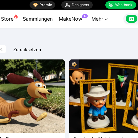

Prämie

Designers
Werkbank


AI

Store
Sammlungen
MakeNow
Mehr

Zurücksetzen
