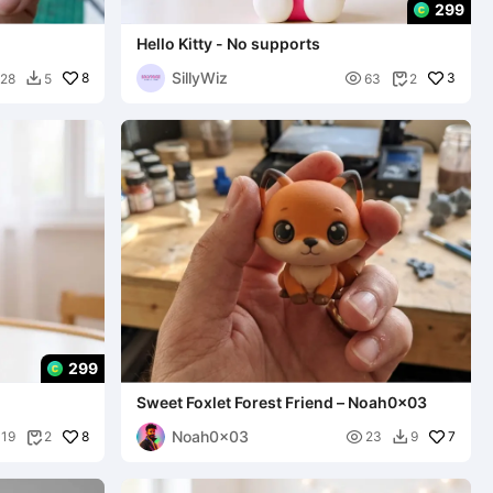
299
Hello Kitty - No supports
ah0x03
SillyWiz
8

3
28
5
63
2


299
Sweet Foxlet Forest Friend – Noah0x03
Noah0x03
8

7
119
2
23
9

