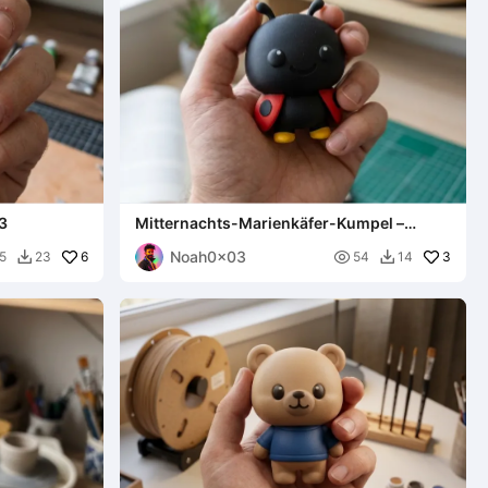
3
Mitternachts-Marienkäfer-Kumpel –
Noah0x03
Noah0x03
6

3
5
23
54
14

