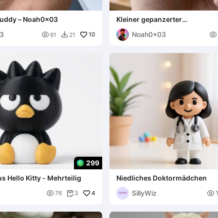
Buddy – Noah0x03
Kleiner gepanzerter
Schildkrötenverteidiger – No
3
Noah0x03

10

61
21

299
 Hello Kitty - Mehrteilig
Niedliches Doktormädchen
SillyWiz

4

76
3
