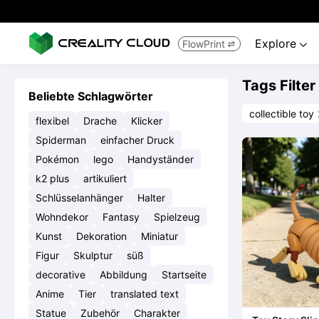
Explore
FlowPrint


Tags Filter
Beliebte Schlagwörter
collectible toy
flexibel
Drache
Klicker
Spiderman
einfacher Druck
Pokémon
lego
Handyständer
k2 plus
artikuliert
Schlüsselanhänger
Halter
Wohndekor
Fantasy
Spielzeug
Kunst
Dekoration
Miniatur
Figur
Skulptur
süß
decorative
Abbildung
Startseite
Anime
Tier
translated text
Statue
Zubehör
Charakter