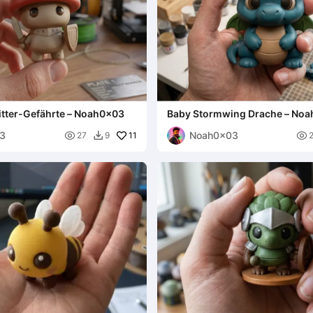
ritter-Gefährte – Noah0x03
Baby Stormwing Drache – No
3
Noah0x03

11

27
9
