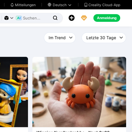
Creality Cloud-App
Mitteilungen

Deutsch





Anmeldung


