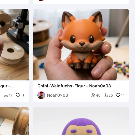
gur –
Chibi-Waldfuchs-Figur – Noah0x03
Noah0x03
11

11
4
17
40
20

