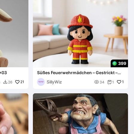
399
0x03
Süßes Feuerwehrmädchen – Gestrickt –
Gehäkelt
SillyWiz
21

1
8
26
34
1

