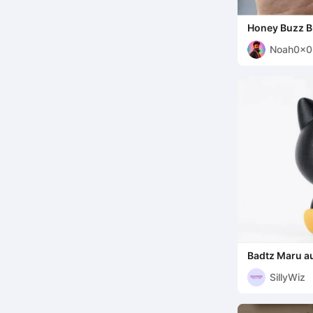
Honey Buzz 
Noah0x0
Badtz Maru aus
SillyWiz