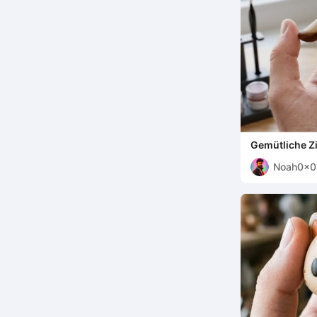
Gemütliche Zi
Noah0x03
Noah0x0