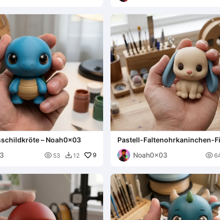
sschildkröte – Noah0x03
Pastell-Faltenohrkaninchen-Fi
Noah0x03
3
Noah0x03

9

53
12
6
