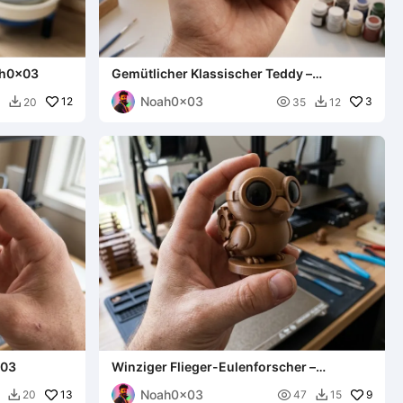
ah0x03
Gemütlicher Klassischer Teddy –
Noah0x03
Noah0x03
12

3
20
35
12


x03
Winziger Flieger-Eulenforscher –
Noah0x03
Noah0x03
13

9
20
47
15

