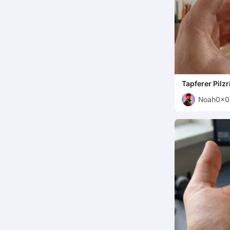
Tapferer Pilz
Noah0x0