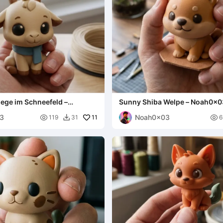
ege im Schneefeld –
Sunny Shiba Welpe – Noah0x0
3
Noah0x03

11

119
31
6
