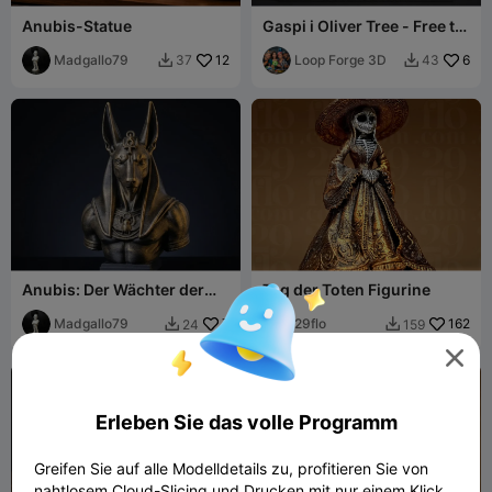
Anubis-Statue
Gaspi i Oliver Tree - Free to
sell
Madgallo79
12
Loop Forge 3D
6
37
43


Anubis: Der Wächter der
Tag der Toten Figurine
Unterwelt (Premium-
Detail-Büste)
Madgallo79
7
29flo
162
24
159



Erleben Sie das volle Programm
Greifen Sie auf alle Modelldetails zu, profitieren Sie von
nahtlosem Cloud-Slicing und Drucken mit nur einem Klick.