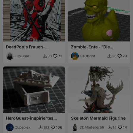
DeadPools Frauen-
Zombie-Ente - "Die
Hueforge
quakenden Toten"
Litolunar
71
K3DPrint
20
93
26


HeroQuest-inspiriertes
Skeleton Mermaid Figurine
Grab mit funktionsfähigem
Deckel
Qupeplex
106
3DModellerblr
14
153
14

