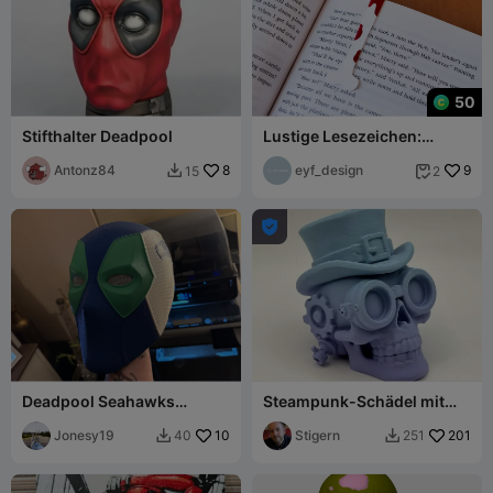
50
Stifthalter Deadpool
Lustige Lesezeichen:
Zombie
Antonz84
8
eyf_design
9
15
2



Deadpool Seahawks
Steampunk-Schädel mit
Helmet
Attitüde
Jonesy19
10
Stigern
201
40
251

