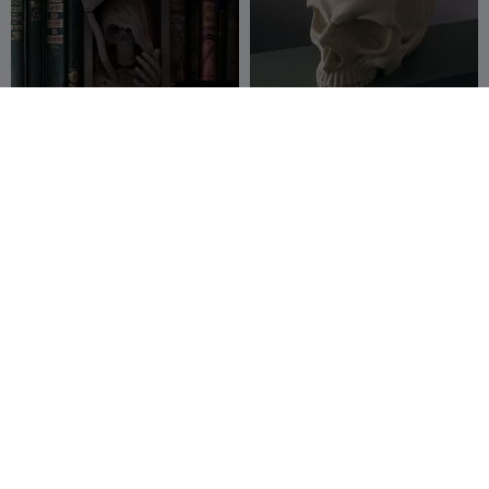
600
Death Booknook
skull planter / bowl
Crosslances
9
PapaMoosh
76
45


100
G
I
F
Text Flip - Nevermind
Skull with fire bust
Master Printer
2
Canadian
6
1

