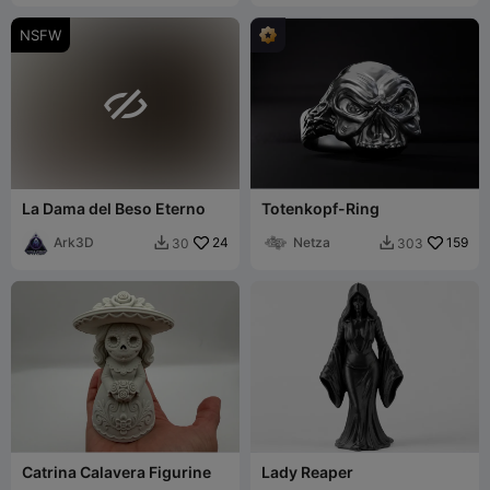
NSFW

La Dama del Beso Eterno
Totenkopf-Ring
Ark3D
24
Netza
159
30
303


Catrina Calavera Figurine
Lady Reaper