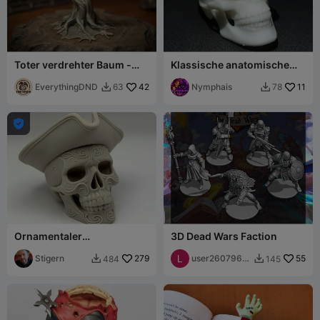
Toter verdrehter Baum -
Klassische anatomische
Streugelände
Menschenschädel-
EverythingDND
42
Skulptur mit
Nymphais
11
63
78


Knochendetails

Ornamentaler
3D Dead Wars Faction
Piratenschädel
Stigern
279
user2607965
55
484
145


762