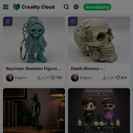

Creality Cloud
Anmeldung





Keychain Skeleton Figure in
Death Blooms –
Hoodie
Ornamentaler
Stigern
765
Totenschädel mit Rosen
Stigern
814
3.7K
2.2K

