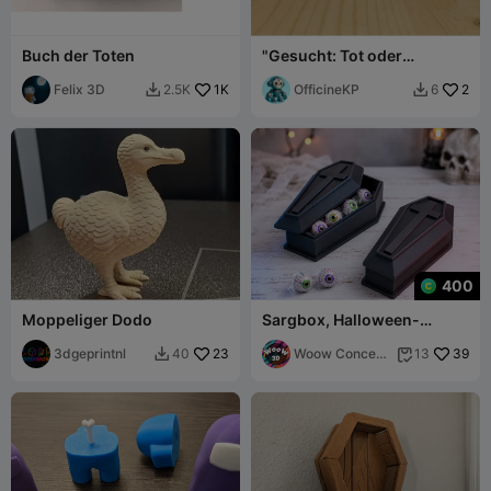
Buch der Toten
"Gesucht: Tot oder
lebendig"-Schild
Felix 3D
1K
OfficineKP
2
2.5K
6


400
Moppeliger Dodo
Sargbox, Halloween-
Dekoration, Sargbehälter
3dgeprintnl
23
Woow Concept
39
40
13


3D