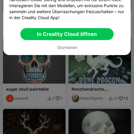
Interagieren Sie mit den Modellen, um exklusive Punkte zu
sammeln und weitere Überraschungen freizuschalten – nur
Undead Wanderer Zombie-
Tag der Toten Puppe
in der Creality Cloud App!
Büste – Hochdetaillierte
Horror-Skulptur S
MaterialMatrix
29
29flo
83
91
156


In Creality Cloud öffnen
Stornieren
sugar skull paintable
Knochendrache,
Drachenskelett
james51
1
Ainon3Dprint
13
5
22


cz