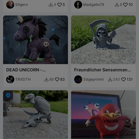
Stigern
5
Madgallo79
10
4
8


DEAD UNICORN -
Freundlicher Sensenmann
HALLOWEEN.
– winkender Sensenträger
TRXDTH
83
3dgeprintnl
131
88
240


