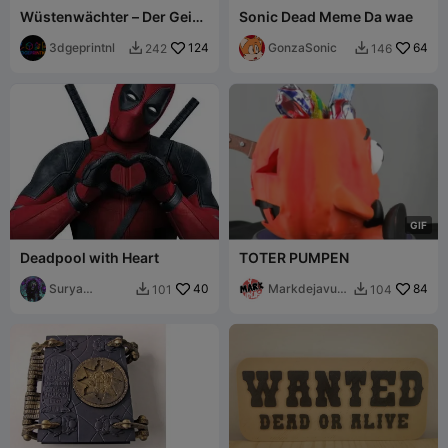
Wüstenwächter – Der Geier
Sonic Dead Meme Da wae
und der Schädel
3dgeprintnl
124
GonzaSonic
64
242
146


G
I
F
Deadpool with Heart
TOTER PUMPEN
Surya
40
Markdejavu
84
101
104


Starlord
IDEAS