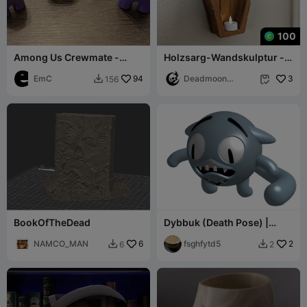
100
Among Us Crewmate -
Holzsarg-Wandskulptur -
Keine Unterstützung - Tot
Schlüsselloch-Halterung
und lebendig
EmC
94
Deadmoon
3
156


Designs
BookOfTheDead
Dybbuk (Death Pose) |
Mewgenics
NAMCO_MAN
6
fsghfytd5
2
6
2

