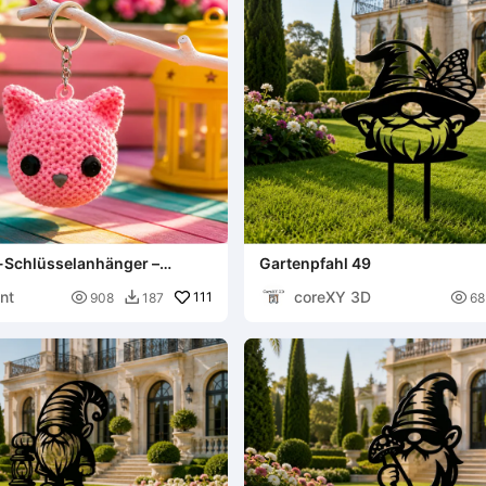
-Schlüsselanhänger –
Gartenpfahl 49
aschenbegleiter
nt
coreXY 3D

111

908
187
68
