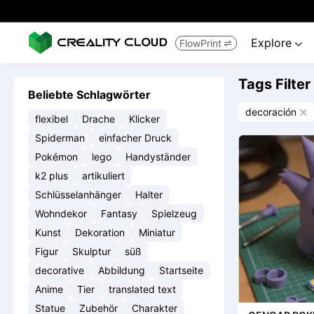
Explore
FlowPrint


Tags Filter
Beliebte Schlagwörter
decoración

flexibel
Drache
Klicker
Spiderman
einfacher Druck
Pokémon
lego
Handyständer
k2 plus
artikuliert
Schlüsselanhänger
Halter
Wohndekor
Fantasy
Spielzeug
Kunst
Dekoration
Miniatur
Figur
Skulptur
süß
decorative
Abbildung
Startseite
Anime
Tier
translated text
Statue
Zubehör
Charakter