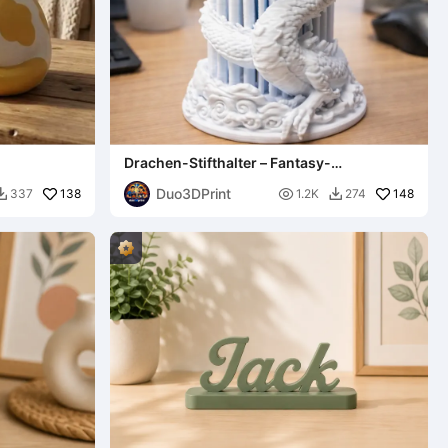
Drachen-Stifthalter – Fantasy-
Schreibtisch-Organizer 3D
Duo3DPrint
138

148
337
1.2K
274

