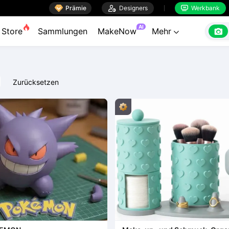

Prämie

Designers
Werkbank


AI

Store
Sammlungen
MakeNow
Mehr

Zurücksetzen