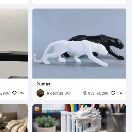
Pumas
🌵cactus 001
385

114
930
859
286

