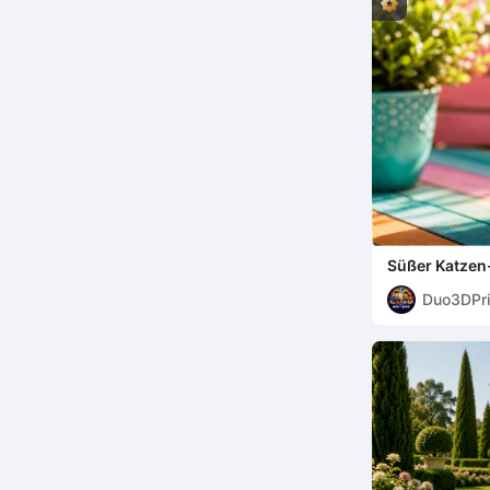
Süßer Katzen
Kawaii-Stil T
Duo3DPri