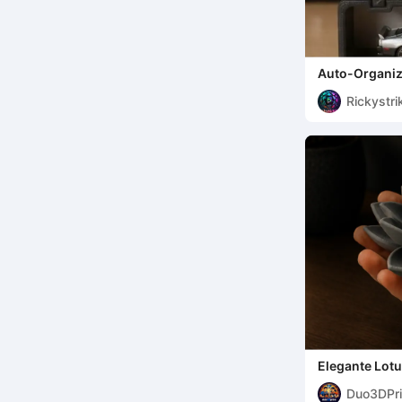
Auto-Organiz
Ausstellungss
Rickystri
Elegante Lot
Relax-Stil
Duo3DPri