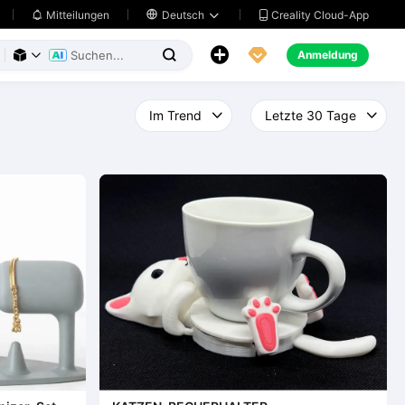
Creality Cloud-App
Mitteilungen

Deutsch





Anmeldung


