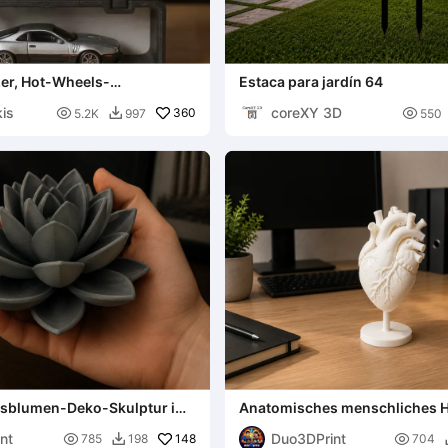
er, Hot-Wheels-
Estaca para jardín 64
tänder für Kinder.
kis
coreXY 3D

360

5.2K
997
550

usblumen-Deko-Skulptur im
Anatomisches menschliches H
Detaillierter 3D-Druck
nt
Duo3DPrint

148

785
198
704
