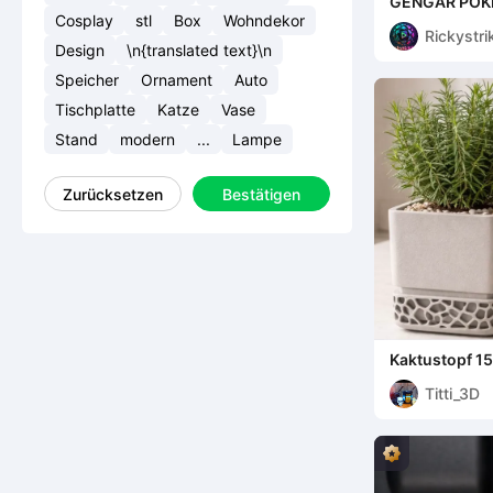
GENGAR PO
Cosplay
stl
Box
Wohndekor
Rickystri
Design
\n{translated text}\n
Speicher
Ornament
Auto
Tischplatte
Katze
Vase
Stand
modern
...
Lampe
Zurücksetzen
Bestätigen
Kaktustopf 15
Titti_3D