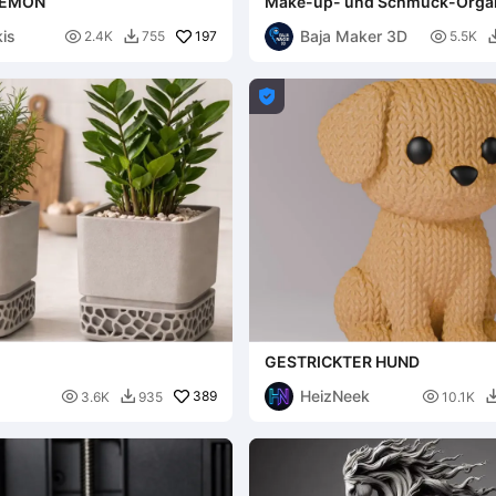
KEMON
Make-up- und Schmuck-Organ
kis
Baja Maker 3D

197

2.4K
755
5.5K


GESTRICKTER HUND
HeizNeek

389

3.6K
935
10.1K
