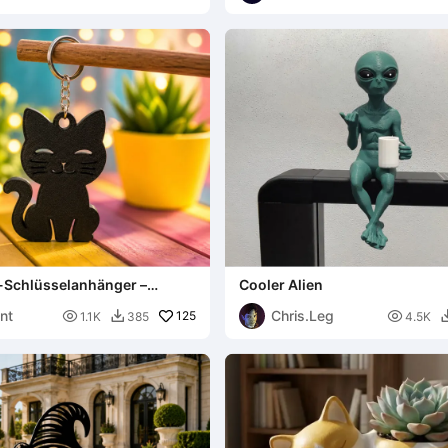
-Schlüsselanhänger –
Cooler Alien
ches Kawaii-Kätzchen
nt
Chris.Leg

125

1.1K
385
4.5K
