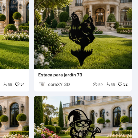
Estaca para jardín 73
coreXY 3D
54

52
55
59
55

