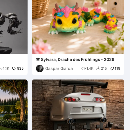
🌸 Sylvara, Drache des Frühlings - 2026
Gaspar Giarda
935

119
4.1K
1.4K
215

