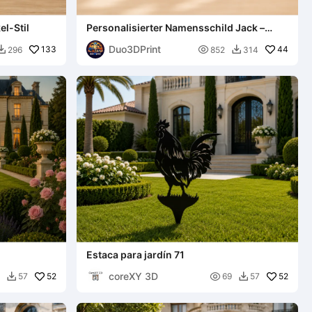
el-Stil
Personalisierter Namensschild Jack –
Elegantes Schreibschrift-Namensschild
Duo3DPrint
133

44
296
852
314


Estaca para jardín 71
coreXY 3D
52

52
57
69
57

