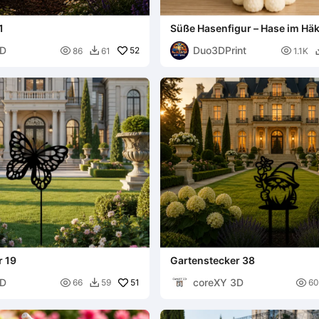
1
Süße Hasenfigur – Hase im Häk
3D
Duo3DPrint

52

86
61
1.1K

r 19
Gartenstecker 38
3D
coreXY 3D

51

66
59
60
