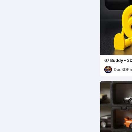
67 Buddy – 3
Zahlenfigur
Duo3DPri