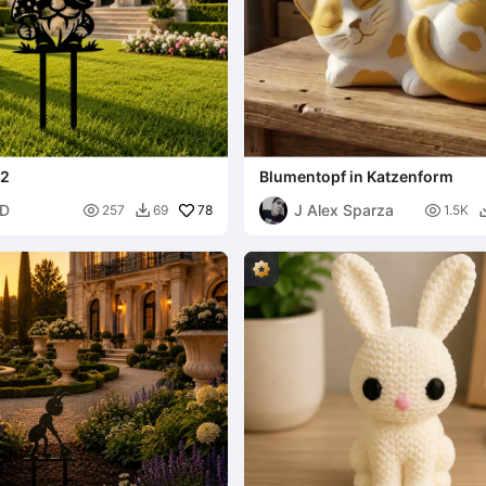
52
Blumentopf in Katzenform
3D
J Alex Sparza

78

257
69
1.5K
