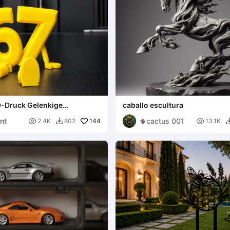
D-Druck Gelenkige
caballo escultura
nt
🌵cactus 001

144

2.4K
602
13.1K
