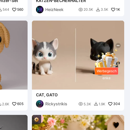
izer-Set
KATZEN-BECHERHALTER
HeizNeek
560

1K
544
20.5K
3.5K


Werbegesch
enke
CAT, GATO
Rickystrikis
605

304
2.6K
5.3K
1.9K

