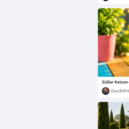
Süßer Katzen
Minimalistis
Duo3DPri