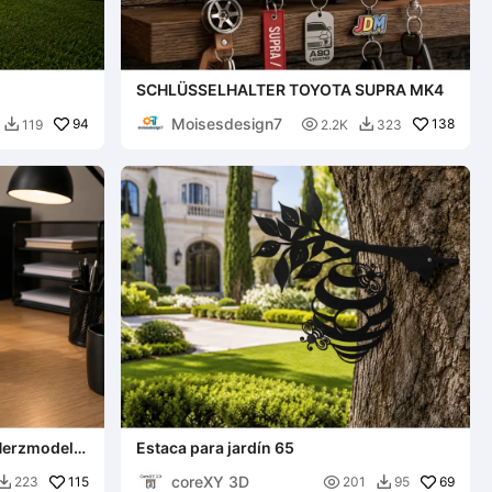
SCHLÜSSELHALTER TOYOTA SUPRA MK4
Moisesdesign7
94

138
119
2.2K
323


erzmodell –
Estaca para jardín 65
coreXY 3D
115

69
223
201
95

