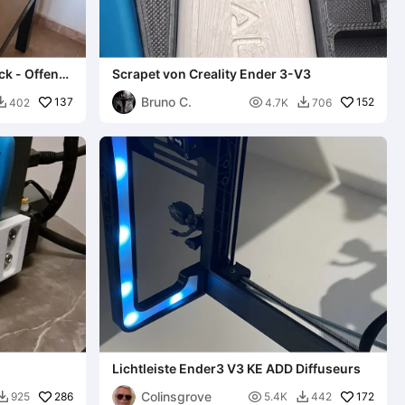
k - Offener
Scrapet von Creality Ender 3-V3
Bruno C.
137

152
402
4.7K
706


Lichtleiste Ender3 V3 KE ADD Diffuseurs
Colinsgrove
286

172
925
5.4K
442

