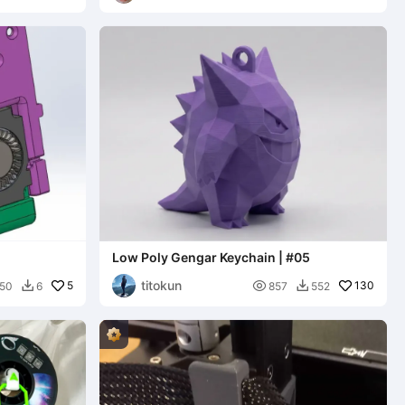
Low Poly Gengar Keychain | #05
titokun
5

130
50
6
857
552

