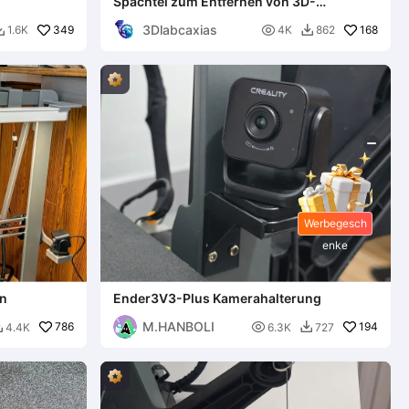
Spachtel zum Entfernen von 3D-
Druckteilen vom Druckbett
3Dlabcaxias
349

168
1.6K
4K
862


Werbegesch
enke
on
Ender3V3-Plus Kamerahalterung
M.HANBOLI
786

194
4.4K
6.3K
727

