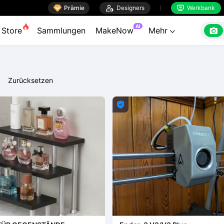

Prämie

Designers
Werkbank


AI

Store
Sammlungen
MakeNow
Mehr

Zurücksetzen
