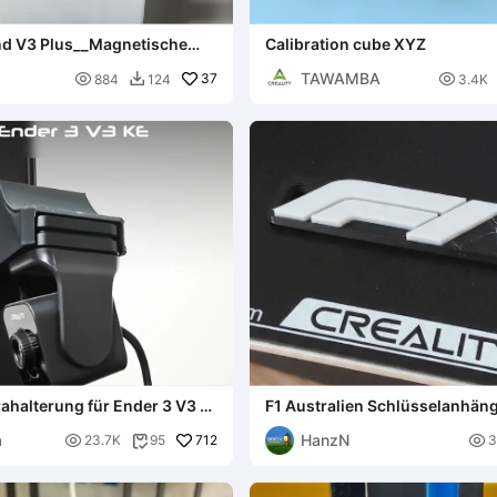
nd V3 Plus__Magnetische
Calibration cube XYZ
f-Abdeckung
TAWAMBA

37

884
124
3.4K

halterung für Ender 3 V3 (
F1 Australien Schlüsselanhäng
Polymeria
Park Circuit (Zweifarbige / Fi
a
HanzN

712

23.7K
95
3
