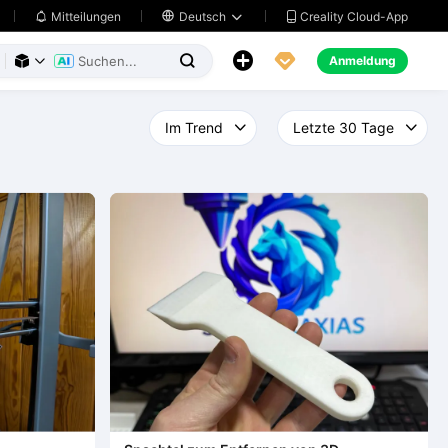
Creality Cloud-App
Mitteilungen

Deutsch





Anmeldung


