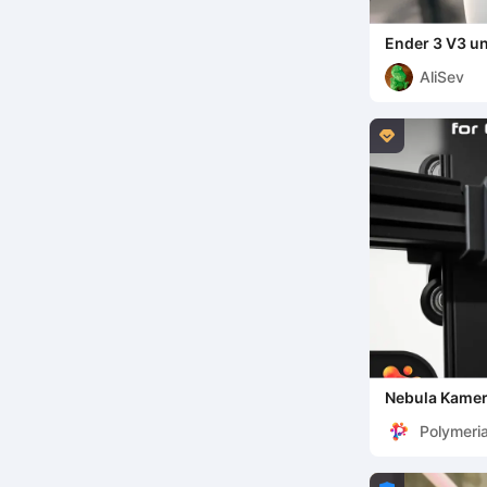
Ender 3 V3 u
Werkzeugkop
AliSev

Nebula Kamera
SE-KE ) von 
Polymeri