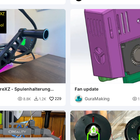
reXZ - Spulenhalterung
Fan update
gerichtet)
GuraMaking

229

8.8K
1.2K
1
