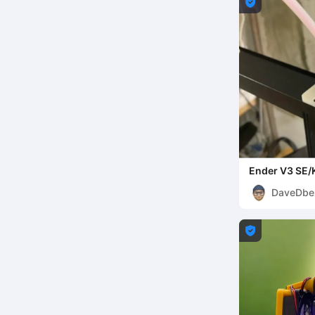

Ender V3 SE/
Filamentführ
DaveDbe
