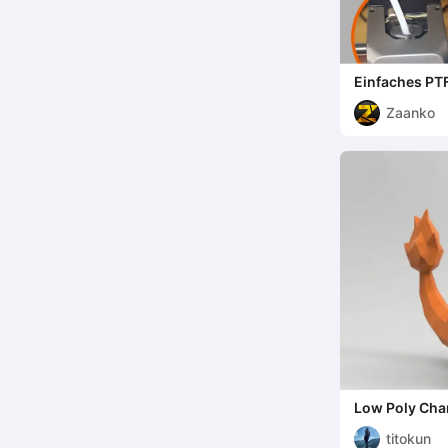
Einfaches PT
Ender 3 v3
Zaanko
Low Poly Cha
titokun