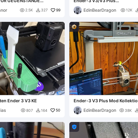
FÜR GEGENSTÄNDE
Ender-3 V3/V3 Plus
ARFÜMS)
Werkzeugkopfabdeckung
anor
EdinBearDragon

99

2.5K
327
12K

en Ender 3 V3 KE
Ender-3 V3 Plus Mod Kollekti
ias
EdinBearDragon

50

807
164
38K

