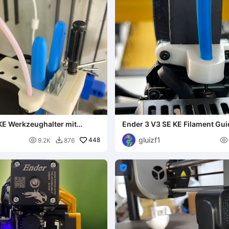
KE Werkzeughalter mit
Ender 3 V3 SE KE Filament Gui
ung PC4-М10x1.5
gluizf1

448

9.2K
876

