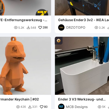
FE-Entfernungswerkzeug -
Gehäuse Ender3 3v2 - IKEA Lac
Drucker
ORZOTOPO

286

5.2K
548
3.2K

rmander Keychain | #02
Ender 3 V3 Werkzeug- und
Aufbewahrungsbecher
MCB Designs

80

426
331
5K
