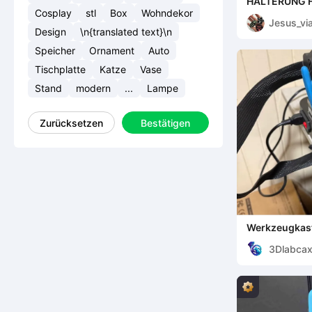
HALTERUNG 
(BEISPIEL: P
Cosplay
stl
Box
Wohndekor
Jesus_vi
Design
\n{translated text}\n
Speicher
Ornament
Auto
Tischplatte
Katze
Vase
Stand
modern
...
Lampe
Zurücksetzen
Bestätigen
Werkzeugkast
3Dlabcax