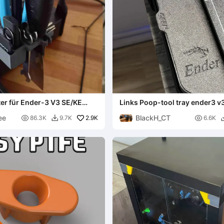
er für Ender-3 V3 SE/KE
Links Poop-tool tray ender3 v
ung)
leicht zu entfernen, um zu rein
ee
BlackH_CT

2.9K

86.3K
9.7K
6.6K
