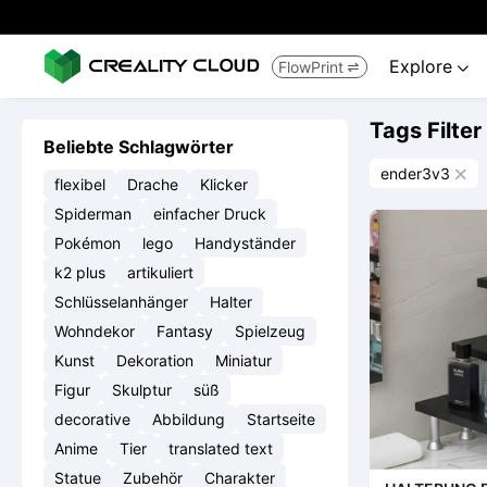
Explore
FlowPrint


Tags Filter
Beliebte Schlagwörter
ender3v3

flexibel
Drache
Klicker
Spiderman
einfacher Druck
Pokémon
lego
Handyständer
k2 plus
artikuliert
Schlüsselanhänger
Halter
Wohndekor
Fantasy
Spielzeug
Kunst
Dekoration
Miniatur
Figur
Skulptur
süß
decorative
Abbildung
Startseite
Anime
Tier
translated text
Statue
Zubehör
Charakter