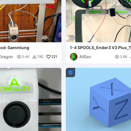
Mod-Sammlung
1-4 SPOOLS_Ender3 V3 Plus_
Halterung/RunOut-Sensor/ Lic
Dragon
AliSev

221

5.4K
780
3.6K

