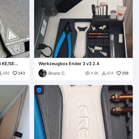
3 KE/SE
Werkzeugbox Ender 3 v3 2.4
igen.
Bruno C.
243

256
682
4.6K
624


