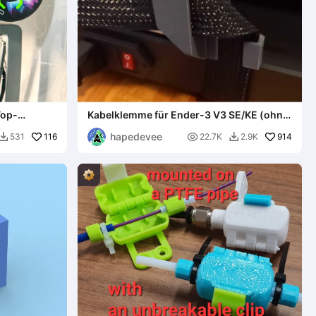
Top-
Kabelklemme für Ender-3 V3 SE/KE (ohne
htleiste
Halterung)
hapedevee
116

914
531
22.7K
2.9K

