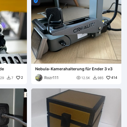

de
Nebula-Kamerahalterung für Ender 3 v3
Rozr111
2

414
29
7
12.5K
985

