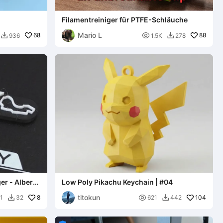
Filamentreiniger für PTFE-Schläuche
Mario L
68

88
936
1.5K
278


er - Albert
Low Poly Pikachu Keychain | #04
titokun
8

104
1
32
621
442

