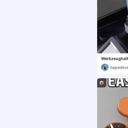
Werkzeughalt
(ohne Halter
hapedev