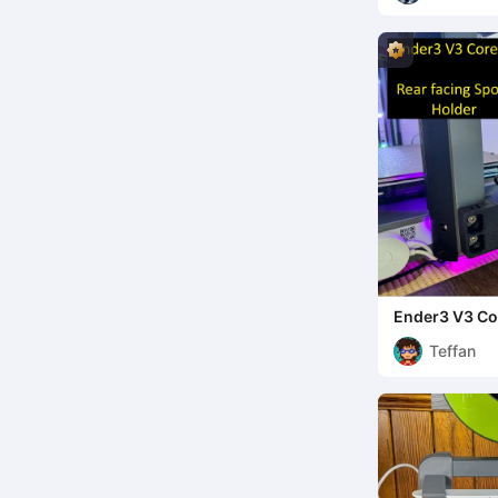
Ender3 V3 Co
(nach hinten 
Teffan