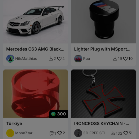
Mercedes C63 AMG Black
Lighter Plug with MSport
Series
logo
NilsMatthias
4
Ruu
10
2
19


300
Türkiye
IRONCROSS KEYCHAIN -
MALTA CROSS
MoonZtar
2
3D FREE STL
51
1
132

