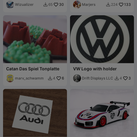
Wizualizer
30
Marjers
133
65
224


Catan Das Spiel Tonplatte
VW Logo with holder
marv_schwamm
6
Drift Displays LLC
3
4
4

