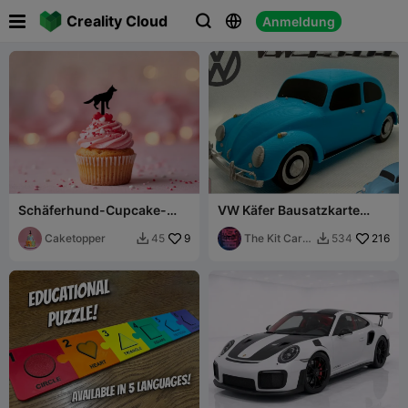

Creality Cloud
Anmeldung



Schäferhund-Cupcake-
VW Käfer Bausatzkarte
Topper
(Maßstab 1:24)
Caketopper
9
The Kit Card
216
45
534


Guy