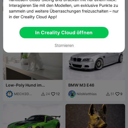
Interagieren Sie mit den Modellen, um exklusive Punkte zu
sammeln und weitere Überraschungen freizuschalten – nur
Chase (Paw Patrol)
Audi R8 V10 Car Model .3mf
in der Creality Cloud App!
Chipgirl
13
NilsMatthias
6
81
30


In Creality Cloud öffnen
Stornieren
Low-Poly Hund im
BMW M3 E46
geometrischen Stil –
Deutscher Schäferhund
MECH3D
12
NilsMatthias
9
24
51


PRINTING