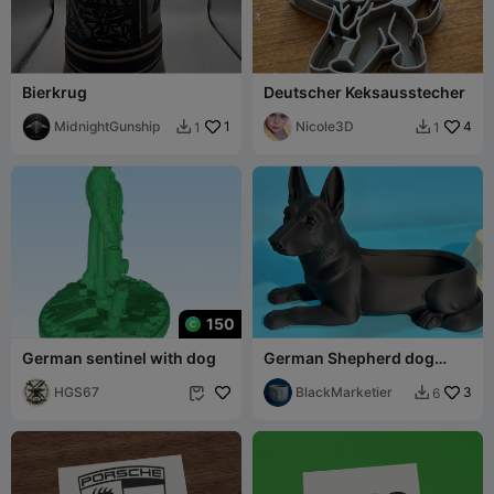
Bierkrug
Deutscher Keksausstecher
MidnightGunship
1
Nicole3D
4
1
1


150
German sentinel with dog
German Shepherd dog
bowl.
HGS67
BlackMarketier
3
6

