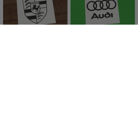
Porsche Stuttgart crest
Audi Rings Logo Stencil
shield logo
Style3D
12
Style3D
13
14
12


450
Tiger H1 -
Bundesliga - Hamburger
Panzerkampfwagen VI
SV Luka Vušković Trikot-
Ausführung H1
PetrosPrentos
16
Display
Jessie_3d_art
4
13

