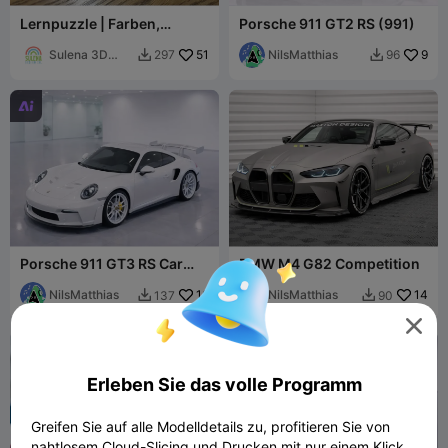
Lernpuzzle | Farben,
Porsche 911 GT2 RS (991)
Zahlen und Formen!
Sulena 3D
51
NilsMatthias
9
297
96


Design

Porsche 911 GT3 RS Car
BMW M4 G82 Competition
Model Racing Car .3mf
NilsMatthias
16
NilsMatthias
14
137
90




Erleben Sie das volle Programm
Greifen Sie auf alle Modelldetails zu, profitieren Sie von
nahtlosem Cloud-Slicing und Drucken mit nur einem Klick.