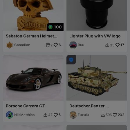
100
Sabaton German Helmet
Lighter Plug with VW logo
Skull
Canadian
6
Ruu
17
2
35



Porsche Carrera GT
Deutscher Panzer,
gepanzertes
NilsMatthias
5
Kampffahrzeug VI "Tiger
Fuxulu
202
47
596


Ace" Sd.Kfz 181