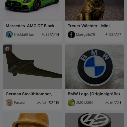
Mercedes-AMG GT Black
Treuer Wächter – Mini
Series
Schäferhund 3D-Druck
NilsMatthias
14
Madgallo79
7
82
53


German Stealthbomber,
BMW Logo (Originalgröße)
Nurflügeljet «Horten H IX»
Gotha Go229
Fuxulu
116
JM01J290
8
331
10

