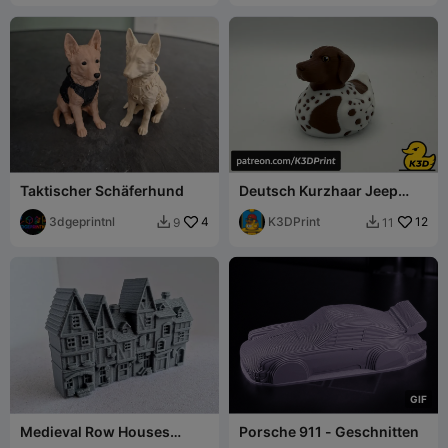
Taktischer Schäferhund
Deutsch Kurzhaar Jeep
Cruise Ente
3dgeprintnl
4
K3DPrint
12
9
11


G
I
F
Medieval Row Houses
Porsche 911 - Geschnitten
Miniature 058