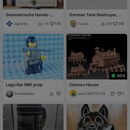
Geometrische Hunde-
German Tank Destroyer,
Wandbilder - "Deutscher
JagdpanzerV
Schäferhund-Stil"
dgemily
175
«Jagdpanther» Sd.Kfz. 173
Fuxulu
170
1.1K
368


400
Lego Kar 98Ꮶ prop
Cannon House
DrewMakes
user2392712116
1

