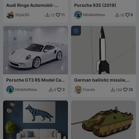
Audi Ringe Automobil-
Porsche 935 (2019)
Markenlogo
Style3D
11
NilsMatthias
8
13
16



Porsche GT3 RS Model Car
German ballistic missile,
Racing
Aggregat 4
NilsMatthias
3
«Vergeltungswaffe» V2
Fuxulu
28
9
189

