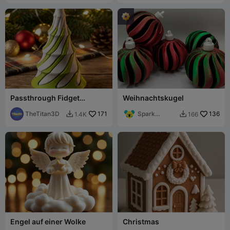
Passthrough Fidget
Weihnachtskugel
Christmas Tree
TheTitan3D
171
Spark
136
1.4K
166


Poznań
Engel auf einer Wolke
Christmas