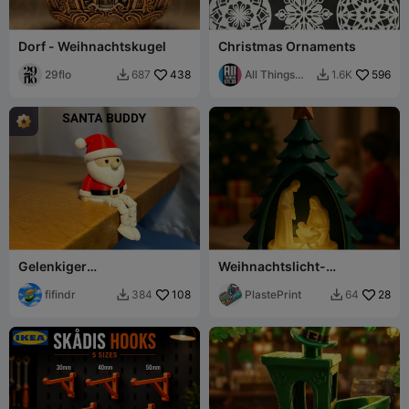
Dorf - Weihnachtskugel
Christmas Ornaments
29flo
438
All Things
596
687
1.6K


STL Rob
Gelenkiger
Weihnachtslicht-
Weihnachtsmann-Kumpel
Baumkrippe
fifindr
108
PlastePrint
28
384
64

