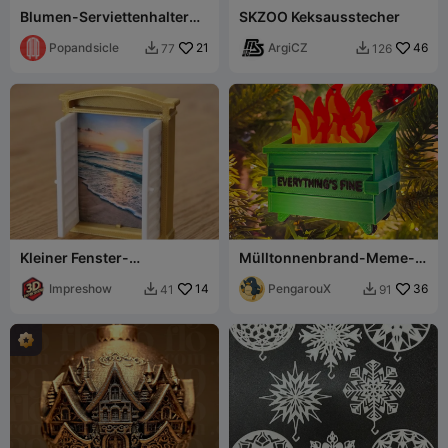
Blumen-Serviettenhalter
SKZOO Keksausstecher
(Frühlings-/Oster-
Tafelgeschirr)
Popandsicle
21
ArgiCZ
46
77
126


Kleiner Fenster-
Mülltonnenbrand-Meme-
Bilderrahmen (KEIN CFS !!)
Weihnachtsschmuck –
Impreshow
14
Einfacher
PengarouX
36
41
91


Mehrfarbendruck