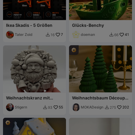
Ikea Skadis - 5 Größen
Glücks-Benchy
Tater Zoid
7
doeman
41
16
66


Weihnachtskranz mit
Weihnachtsbaum Découpe
Weihnachtsmann
- MOKA Design
Stigern
55
MOKADesign
202
93
275

