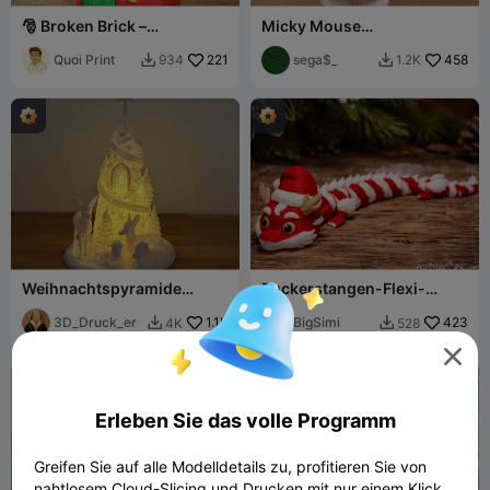
🎅 Broken Brick –
Micky Mouse
Weihnachtsmann-
Weihnachtsedition
Werkstatt (24. Dezember)
Quoi Print
221
sega$_
458
934
1.2K


Weihnachtspyramide
Zuckerstangen-Flexi-
beleuchtet
Drache
3D_Druck_er
1.1K
BigSimi
423
4K
528



Erleben Sie das volle Programm
Greifen Sie auf alle Modelldetails zu, profitieren Sie von
nahtlosem Cloud-Slicing und Drucken mit nur einem Klick.