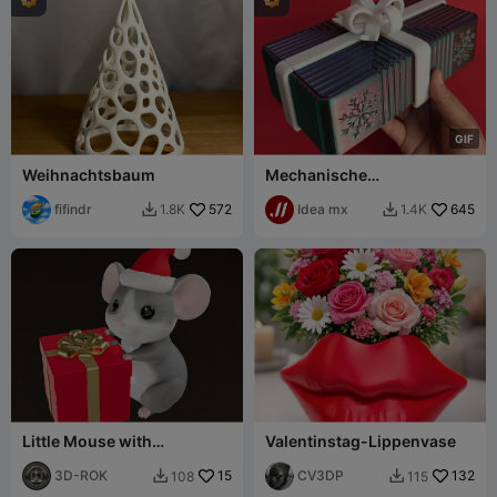
G
I
F
Weihnachtsbaum
Mechanische
Geschenkbox V2
fifindr
572
Idea mx
645
1.8K
1.4K


Little Mouse with
Valentinstag-Lippenvase
Christmas Gift
3D-ROK
15
CV3DP
132
108
115

