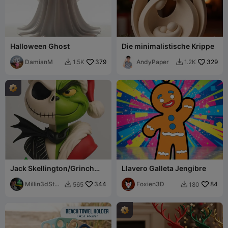
Halloween Ghost
Die minimalistische Krippe
DamianM
379
AndyPaper
329
1.5K
1.2K


Jack Skellington/Grinch
Llavero Galleta Jengibre
Nightmare Before
Christmas Büste
Millin3dStud
344
Foxien3D
84
565
180


io