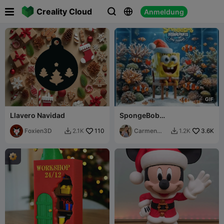

Creality Cloud
Anmeldung



G
I
F
Llavero Navidad
SpongeBob
Weihnachtsversion
Foxien3D
110
Carmen
3.6K
2.1K
1.2K


Chan