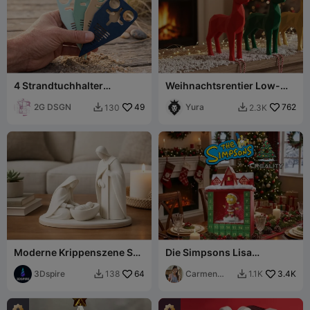
4 Strandtuchhalter
Weihnachtsrentier Low-
Schnelldruck
Poly
2G DSGN
49
Yura
762
130
2.3K


Moderne Krippenszene STL
Die Simpsons Lisa
– Digitale Datei für den 3D-
Weihnachtsausgabe
Druck
3Dspire
64
Carmen
3.4K
138
1.1K


Chan