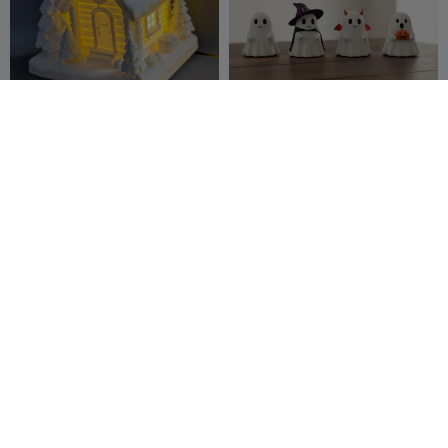
Gemütliche Winterhütte -
Geister Halloween-Edition
Räucherofen & LED-Halter
Wizualizer
178
theprintxss
227
292
181


Die Grinch-
Weihnachten
Weihnachtsohrringe!
Sulena 3D
140
Hydez
221
267
460


Design