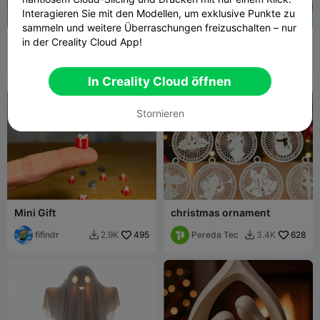
Interagieren Sie mit den Modellen, um exklusive Punkte zu
sammeln und weitere Überraschungen freizuschalten – nur
Llavero Navidad
Weihnachtsbaum-Fidget-
in der Creality Cloud App!
Spielzeug
Foxien3D
116
Gerzsian 3d
746
2.1K
4K


In Creality Cloud öffnen
Stornieren
Mini Gift
christmas ornament
fifindr
495
Pereda Tec
628
2.9K
3.4K

