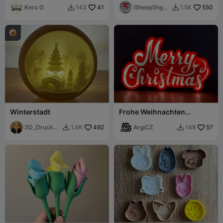
Kero G
41
i5heep5hgge
550
143
1.5K


r
Winterstadt
Frohe Weihnachten
Lichtbox-Dekoration
3D_Druck_e
492
ArgiCZ
57
1.4K
148


r