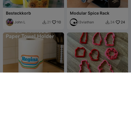
Besteckkorb
Modular Spice Rack
John L
10
l3viathan
24
21
24


3D-gedruckter
Weihnachtsplätzchenausst
Küchenpapierhalter
echer Teil 2
Vinors3DLab
11
Ainon3Dprint
29
26
67


cz