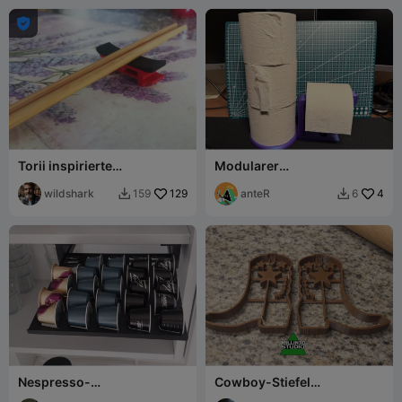

Torii inspirierte
Modularer
Essstäbchen /
Toilettenpapierständer / -
Besteckablagehalter
wildshark
129
halter
anteR
4
159
6


Nespresso-
Cowboy-Stiefel
Kapselschublade
Ausstechformen