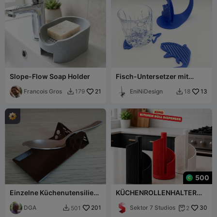
Slope-Flow Soap Holder
Fisch-Untersetzer mit
Halterung
Francois Gros
21
EniNiDesign
13
179
18


500
Einzelne Küchenutensilien-
KÜCHENROLLENHALTER
Ablage
(KIMO) 🧻✨
DGA
201
Sektor 7 Studios
30
501
2

