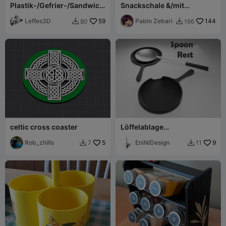
Plastik-/Gefrier-/Sandwich
Snackschale &/mit
beutel-Spender
Handyhalterung
Leffes3D
59
(Testversion)
Pablo Zebari
144
80
166


celtic cross coaster
Löffelablage
Pfannendesign
Rob_zhills
5
EniNiDesign
9
7
11

