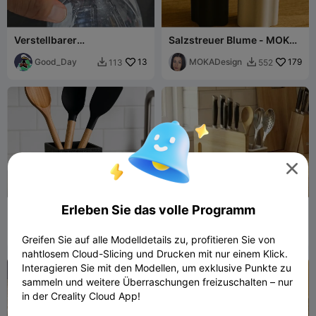
Verstellbarer
Salzstreuer Blume - MOKA
Flaschenöffner
Design
Good_Day
13
MOKADesign
179
113
552



Erleben Sie das volle Programm
Küchenutensilienhalter –
Küchenmesser,
Ordentlich & Stilvoll
Schneidebrett und
RS Art
45
Löffelhalter
Mazz AI
52
146
113


Greifen Sie auf alle Modelldetails zu, profitieren Sie von
nahtlosem Cloud-Slicing und Drucken mit nur einem Klick.
Interagieren Sie mit den Modellen, um exklusive Punkte zu
sammeln und weitere Überraschungen freizuschalten – nur
in der Creality Cloud App!