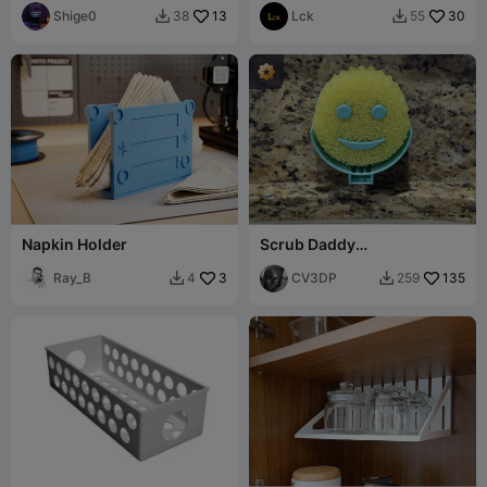
Shige0
13
Lck
30
38
55


Napkin Holder
Scrub Daddy
Spritzschutzhalterung
Ray_B
3
CV3DP
135
4
259

