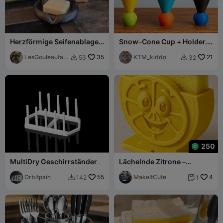
Herzförmige Seifenablage
Snow-Cone Cup + Holder.
mit Blume
Filament efficient + easy to
LesGouleaufam
35
print!
KTM_kiddo
21
53
32


illy
250
MultiDry Geschirrständer
Lächelnde Zitrone –
Niedlicher Schwammhalter
Orbitpain
55
für die Küche
MakeItCute
4
142
1

