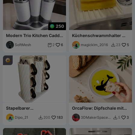
250
Modern Trio Kitchen Caddy
Küchenschwammhalter mit
- Minimalist Cutlery &
Ablauf für Unterbauspüle
Utensil Org
SoftMesh
6
magicklm_2016
5
2
23


Stapelbarer
OrcaFlow: Dipfschale mit
Kaffeebecherhalter -
variabler Tiefe und
Küchenorganizer
Dipo_21
183
Viskosität
3DMakerSpaceOf
3
200
5


ficial