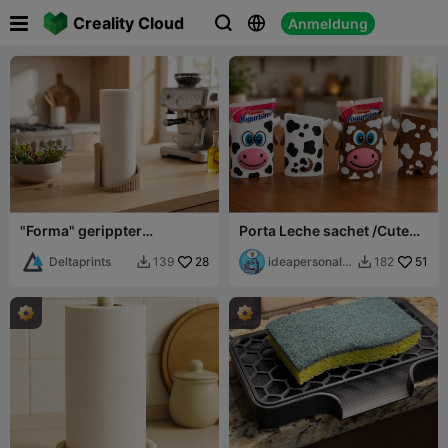

Creality Cloud
Anmeldung



"Forma" gerippter
Porta Leche sachet /Cute
Küchenrollenhalter
Cow Milk pouch
Deltaprints
28
ideapersonal3
51
139
182


d