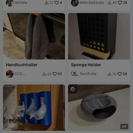
(Küchenschrank -
N00dle
4
Millin3dStudio
28
22
46


Innenmontage)
Handtuchhalter
Sponge Holder
CCS
63
TechTriXa
38
45
75


Interpretations
G
I
F