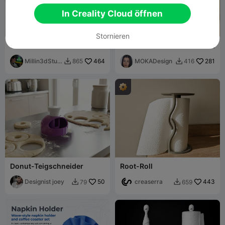
In Creality Cloud öffnen
Stornieren
Geschirrtrockner und
Küchenutensilien-Behälter
Deckelaufbewahrung für
Prasel - MOKA Design
die Küche
Millin3dStud
464
MOKADesign
281
865
416


io
Donut-Teigschneider
Root-Roll
Designist joey
50
creaserra
443
79
659

