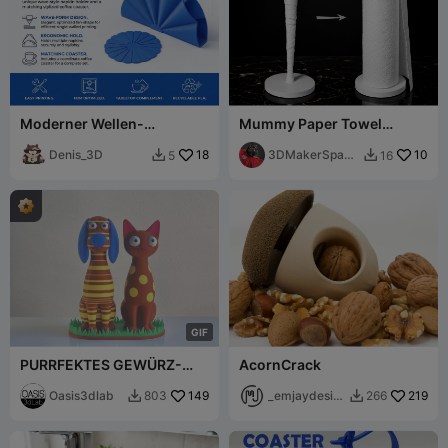
Moderner Wellen-
Mummy Paper Towel
Serviettenhalter &
Holder - Spooooooky
passendes Untersetzer-Set
Denis_3D
18
3DMakerSpace
10
5
16


Official
G
I
F
PURRFEKTES GEWÜRZ-
AcornCrack
DUO Hund Salz & Katze
Pfeffer Set
Oasis3dlab
149
_emjaydesig
219
803
266


n