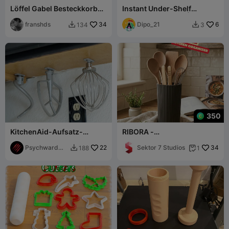
Löffel Gabel Besteckkorb
Instant Under-Shelf
Schublade D190 x B80 x
Kitchen Organizer | No
H60 mm 36g
franshds
34
Hardware
Dipo_21
6
134
3


350
KitchenAid-Aufsatz-
RIBORA -
Halterungen für
KÜCHENORGANIZER /
Unterschränke
Psychward
22
MODERNES KÜCHENDEKOR
Sektor 7 Studios
34
188
1


Timmay
/ AUFBEWAHRUNG