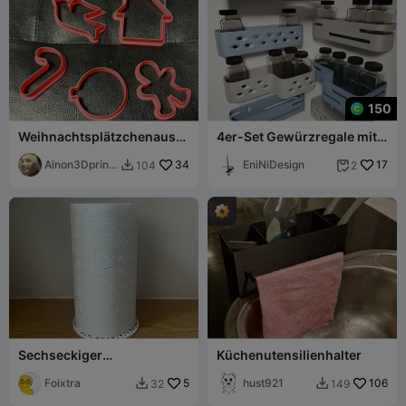
150
Weihnachtsplätzchenausst
4er-Set Gewürzregale mit
echer Teil1
Schraubbefestigung🧂
Ainon3Dprint
34
EniNiDesign
17
104
2


cz
Sechseckiger
Küchenutensilienhalter
Küchenrollenhalter
Foixtra
5
hust921
106
32
149

