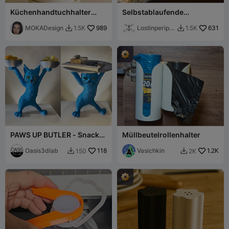
Küchenhandtuchhalter
Selbstablaufende
Prasel - MOKA Design
Küchenschwammablage
MOKADesign
989
Lostinperiph
631
1.5K
1.5K


ery
PAWS UP BUTLER - Snack-
Müllbeutelrollenhalter
Edition & Tisch-Edition
Oasis3dlab
118
Vasichkin
1.2K
150
2K

