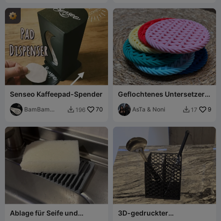
Senseo Kaffeepad-Spender
Geflochtenes Untersetzer-
Set mit Halter / Gewebtes
BamBam
70
Untersetzer-Set mit
AsTa & Noni
9
196
17


Design
Ablage für Seife und
3D-gedruckter
Schwamm
Utensilientrockner