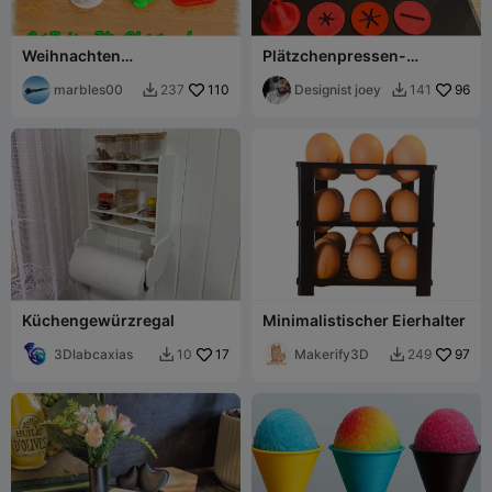
Weihnachten
Plätzchenpressen-
Ausstechformen
Werkzeug
marbles00
110
Designist joey
96
237
141


Küchengewürzregal
Minimalistischer Eierhalter
3Dlabcaxias
17
Makerify3D
97
10
249

