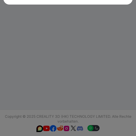
Copyright © 2025 CREALITY 3D (HK) TECHNOLOGY LIMITED. Alle Rechte
vorbehalten.





