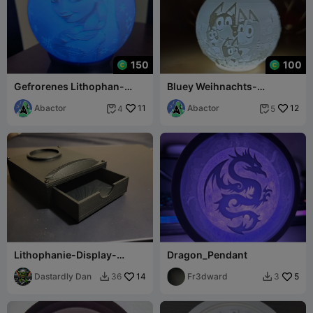
150
100
Gefrorenes Lithophan-
Bluey Weihnachts-
Nachtlicht
Lithophan-Kugel
Abactor
11
Abactor
12
4
5


Lithophanie-Display-
Dragon_Pendant
Schublade
Dastardly Dan
14
Fr3dward
5
36
3

