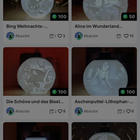
100
50
Bing Weihnachts-
Alice im Wunderland
Lithophan-Kugel
Lithophanie-
Abactor
3
Weihnachtskugel
Abactor
10
1


100
100
Die Schöne und das Biest
Aschenputtel-Lithophan-
Lithophan-
Weihnachtskugel
Weihnachtskugel
Abactor
8
Abactor
6
2
3

