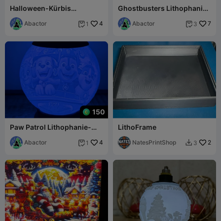
Halloween-Kürbis
Ghostbusters Lithophanie-
Lithophan Nachtlicht
Nachtlampe
Abactor
4
Abactor
7
1
3


150
Paw Patrol Lithophanie-
LithoFrame
Nachttischlampe
Abactor
4
NatesPrintShop
2
1
3

