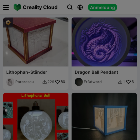

Creality Cloud
Anmeldung



Lithophan-Ständer
Dragon Ball Pendant
Pararescu
80
Fr3dward
6
226
1

