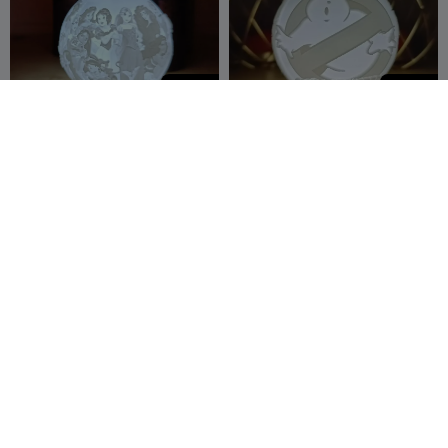
100
100
Disney-Prinzessin
Ghostbusters Lithophan-
Lithophan-
Weihnachtskugel
Weihnachtskugel
Abactor
11
Abactor
4
1
1


100
100
Inside-Out Lithophan-
Goofy Lithophan-
Weihnachtskugel
Weihnachtskugel
Abactor
4
Abactor
6

