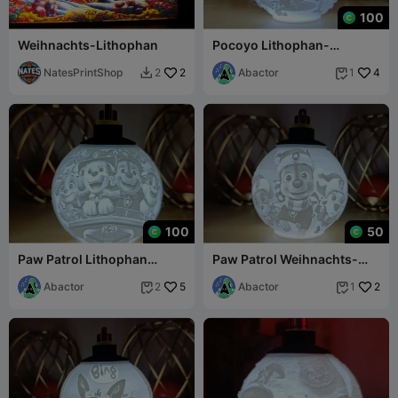
100
Weihnachts-Lithophan
Pocoyo Lithophan-
Weihnachtskugel
NatesPrintShop
2
Abactor
4
2
1


100
50
Paw Patrol Lithophan
Paw Patrol Weihnachts-
Weihnachtskugel
Lithophan-Kugel
Abactor
5
Abactor
2
2
1

