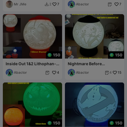
Mr JMe
7
Abactor
7
2


150
150
Inside Out 1&2 Lithophan-
Nightmare Before
Nachtlicht
Christmas Lithophan-
Abactor
4
Nachtlicht
Abactor
15
4


150
150