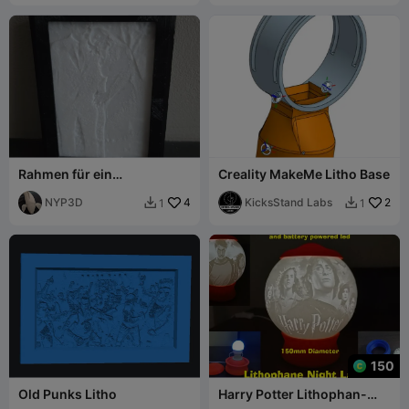
Rahmen für ein
Creality MakeMe Litho Base
100x150mm Lithophan
NYP3D
4
KicksStand Labs
2
1
1


150
Old Punks Litho
Harry Potter Lithophan-
Nachttischlampe