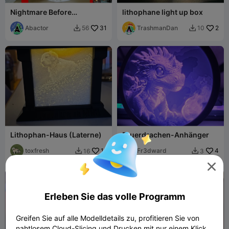
Nightmare Before
lithophane light up box
Christmas Lithophan-
Kugel
Abactor
31
TrashmanDan
2
56
10


Lithophan-Haus (Laterne)
Feuerdrachen-Anhänger
toxfresh
11
Fr3dward
4
16
3



Erleben Sie das volle Programm
Greifen Sie auf alle Modelldetails zu, profitieren Sie von
nahtlosem Cloud-Slicing und Drucken mit nur einem Klick.