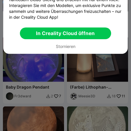
Interagieren Sie mit den Modellen, um exklusive Punkte zu
150
sammeln und weitere Überraschungen freizuschalten – nur
Dancing Dragon Pendant
Lilo & Stitch Lithophan-
in der Creality Cloud App!
Nachtlampe
Fr3dward
5
Abactor
8
3
6


In Creality Cloud öffnen
Stornieren
Baby Dragon Pendant
(Farbe) Lithophan-
Rahmenständer für IKEA
Fr3dward
7
Kapplake
Meesie3D
11
2
18

