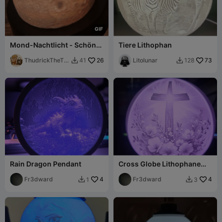
G
I
F
Mond-Nachtlicht - Schön
Tiere Lithophan
mit Textur und Leuchtkraft
ThudrickTheTin
26
Litolunar
73
41
128


kerer
Rain Dragon Pendant
Cross Globe Lithophane
Lamp
Fr3dward
4
Fr3dward
4
1
3

