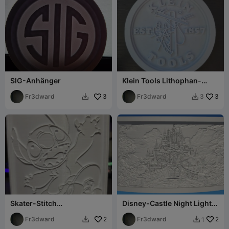
SIG-Anhänger
Klein Tools Lithophan-
Anhänger
Fr3dward
3
Fr3dward
3
3


Skater-Stitch
Disney-Castle Night Light
Nachtlichtabdeckung
Lithophane
Fr3dward
2
Fr3dward
2
1

