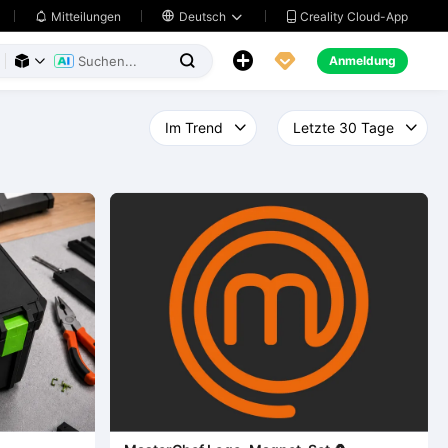
Creality Cloud-App
Mitteilungen

Deutsch





Anmeldung


