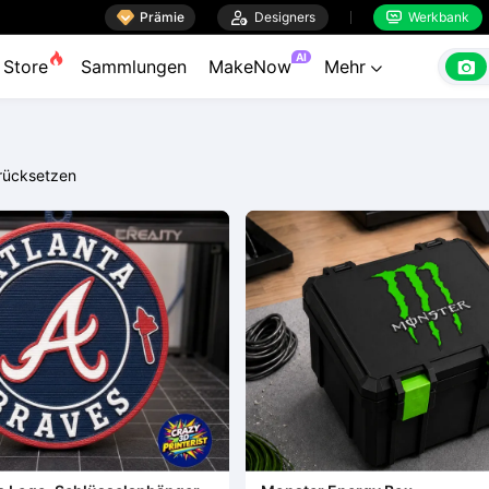

Prämie

Designers
Werkbank


AI

Store
Sammlungen
MakeNow
Mehr

rücksetzen