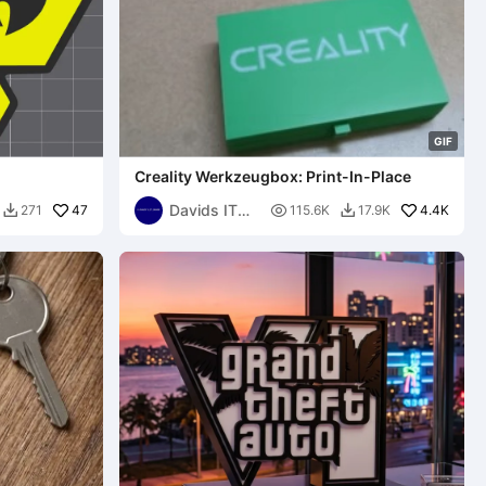
G
I
F
Creality Werkzeugbox: Print-In-Place
Davids IT
47

4.4K
271
115.6K
17.9K


Garage