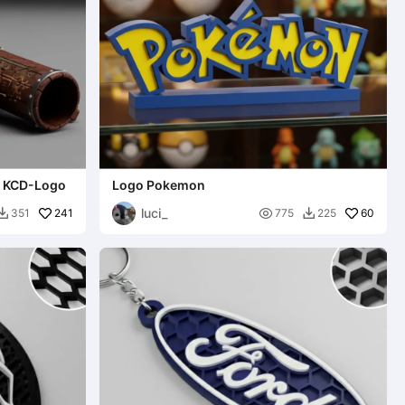
nd KCD-Logo
Logo Pokemon
luci_
241

60
351
775
225

