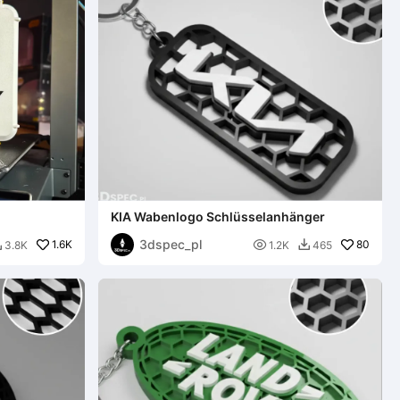
KIA Wabenlogo Schlüsselanhänger
3dspec_pl
1.6K

80
3.8K
1.2K
465

