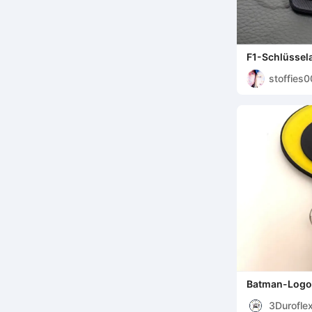
F1-Schlüssel
stoffies
Batman-Logo 
3Durofle