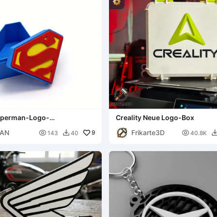
uperman-Logo-
Creality Neue Logo-Box
ngsbox
EAN
Frikarte3D

9

143
40
40.8K
