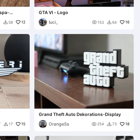
espa-
GTA VI - Logo
luci_
12

16
1
58
153
64


Grand Theft Auto Dekorations-Display
OrangeSs
15

18
7
17
254
73

