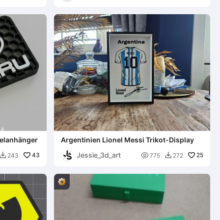
3D
elanhänger
Argentinien Lionel Messi Trikot-Display
Jessie_3d_art
43

25
243
775
272

