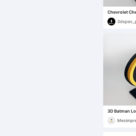
Chevrolet Ch
Schlüsselanh
3dspec_
3D Batman Lo
Mesimpr
3D