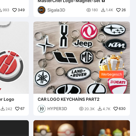
MasterChef Logo-Magnet-Set 🧲
Sigala3D
349

26
993
180
1.4K


Werbegesch
enke
er Logo
CAR LOGO KEYCHAİNS PART2
HYPER3D
67

630
242
20.3K
4.7K

