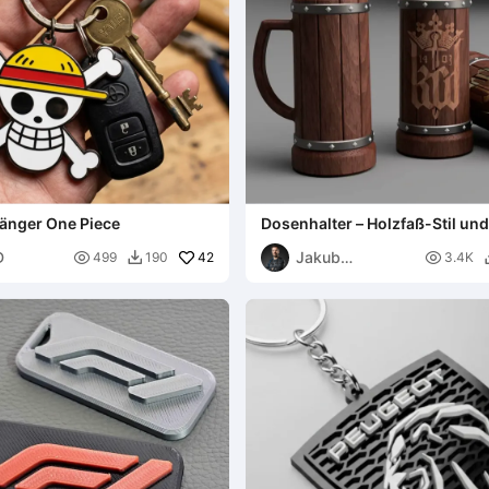
änger One Piece
Dosenhalter – Holzfaß-Stil u
D
Jakub

42

499
190
3.4K

Lattenberg