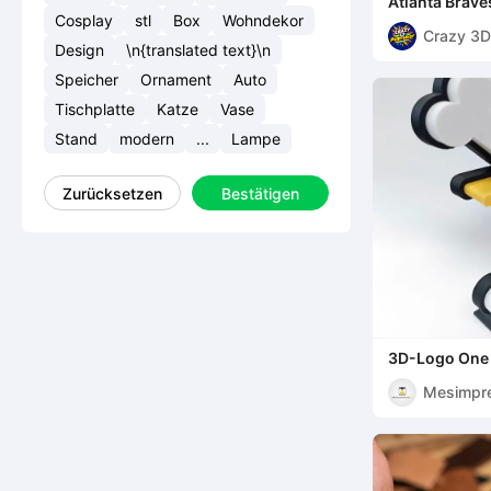
Atlanta Brav
(3 Farben)
Cosplay
stl
Box
Wohndekor
Crazy 3D
Design
\n{translated text}\n
Printerist
Speicher
Ornament
Auto
Tischplatte
Katze
Vase
Stand
modern
...
Lampe
Zurücksetzen
Bestätigen
3D-Logo One 
Mesimpr
s3D