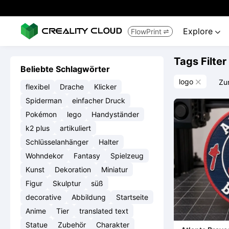
Explore
FlowPrint


Tags Filter
Beliebte Schlagwörter
logo
Zu

flexibel
Drache
Klicker
Spiderman
einfacher Druck
Pokémon
lego
Handyständer
k2 plus
artikuliert
Schlüsselanhänger
Halter
Wohndekor
Fantasy
Spielzeug
Kunst
Dekoration
Miniatur
Figur
Skulptur
süß
decorative
Abbildung
Startseite
Anime
Tier
translated text
Statue
Zubehör
Charakter