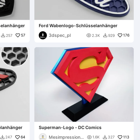
elanhänger
Ford Wabenlogo-Schlüsselanhänger
3dspec_pl
57

176
257
2.3K
929


lanhänger
Superman-Logo - DC Comics
Mesimpressions
64

113
247
1.6K
327

