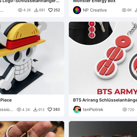
es Logo-Schlüsselanhänger
Monster Energy Box
NP Creative

252

4.2K
681
6K

Piece
BTS Arirang Schlüsselanhäng
ession
tenPiotrek

383

4.3K
913
720
