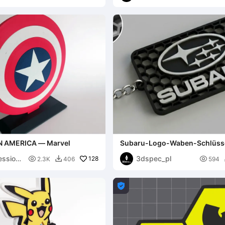
N AMERICA — Marvel
Subaru-Logo-Waben-Schlüss
ession
3dspec_pl

128

2.3K
406
594

