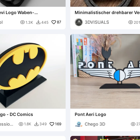
evi Logo Waben-
Minimalistischer drehbarer V
änger
Schlüsselanhänger
pl
3DVISUALS

87

1.3K
445
20

go - DC Comics
Pont Aeri Logo
essions
Chego 3D

169

1.8K
349
2
