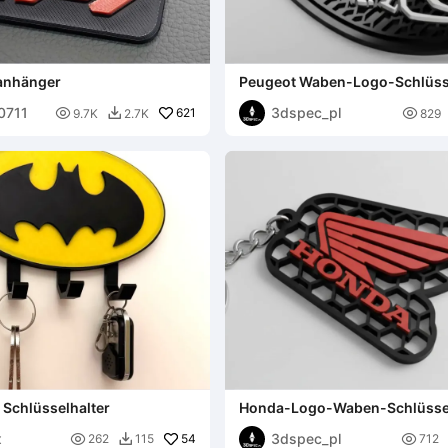
anhänger
Peugeot Waben-Logo-Schlüss
00711
3dspec_pl

621

9.7K
2.7K
829

Schlüsselhalter
Honda-Logo-Waben-Schlüsse
x
3dspec_pl

54

262
115
712
