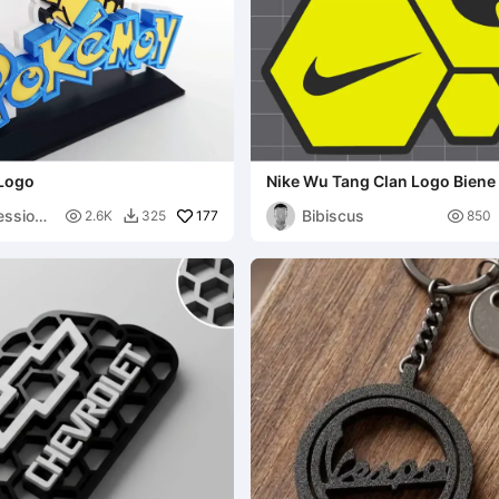
Logo
Nike Wu Tang Clan Logo Biene
essions
Bibiscus

177

2.6K
325
850
