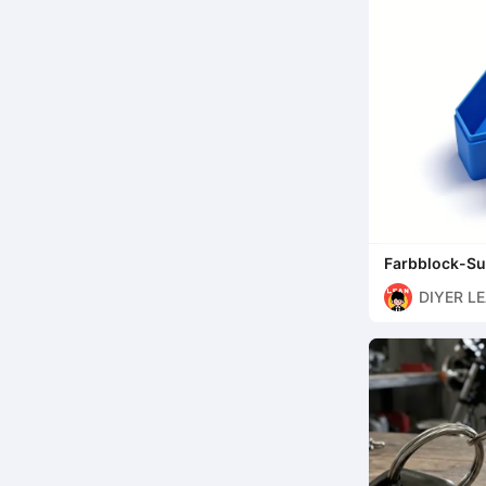
Farbblock-S
Aufbewahru
DIYER L