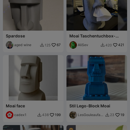
Spardose
Moai Taschentuchbox-
Spender (kleine
aged wine
67
quadratische Boxen)
AliSev
421
125
420


Moai face
Stil Lego-Block Moai
cadex1
199
LesGouleaufam
19
438
23


illy
