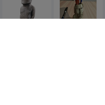
Moai statues of Easter
Moai face pen holder
Island
Willie Prinsloo
5
cadex1
6
16
4



270
Christmas Moai
3-in-1 Moai-Halterung: für
Kopfhörer,
JONATHAN_all1
29
Taschentuchspender und
Cahdesigner
8
31


Deko