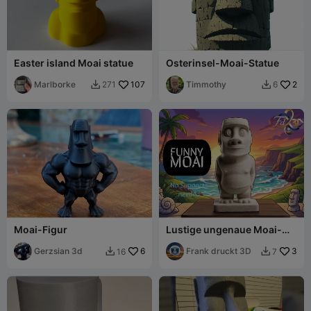
Easter island Moai statue
Osterinsel-Moai-Statue
Marlborke
107
Timmothy
2
271
6


Moai-Figur
Lustige ungenaue Moai-
Statue
Gerzsian 3d
6
Frank druckt 3D
3
16
7

