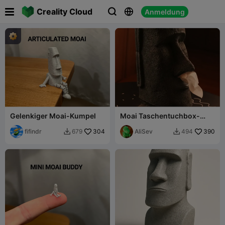

Creality Cloud
Anmeldung



Gelenkiger Moai-Kumpel
Moai Taschentuchbox-
Spender (Full-Size-Box)
fifindr
304
AliSev
390
679
494

