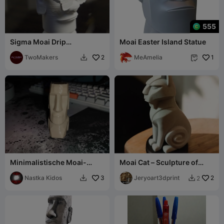
555
Sigma Moai Drip
Moai Easter Island Statue
Schlüsselanhänger
TwoMakers
2
MeAmelia
1


Minimalistische Moai-
Moai Cat – Sculpture of
Statue - Low-Poly-Edition
Stillness and Balance
Nastka Kidos
3
Jeryoart3dprint
2
2

