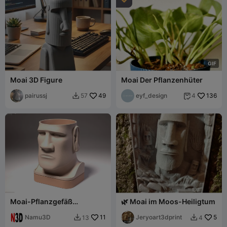
G
I
F
Moai 3D Figure
Moai Der Pflanzenhüter
pairussj
49
eyf_design
136
57
4


Moai-Pflanzgefäß
🌿 Moai im Moos-Heiligtum
Osterinsel-Dekoration
Namu3D
11
Jeryoart3dprint
5
13
4

