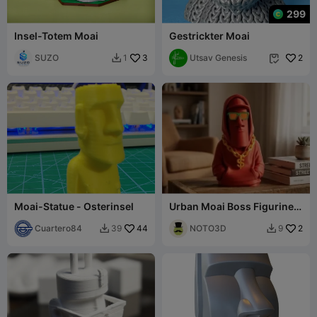
299
Insel-Totem Moai
Gestrickter Moai
SUZO
3
Utsav Genesis
2
1


Moai-Statue - Osterinsel
Urban Moai Boss Figurine -
Street Style Sculpture
Cuartero84
44
NOTO3D
2
39
9

