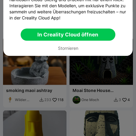
Interagieren Sie mit den Modellen, um exklusive Punkte zu
sammeln und weitere Überraschungen freizuschalten – nur
Moai-Eierhalter -
Moai-Wackelkopf zum
in der Creality Cloud App!
Osterdekoration
Zusammenstecken
Namu3D
14
Nameless
11
24
37


ADHD
In Creality Cloud öffnen
Stornieren
smoking maoi ashtray
Moai Stone House
Aquarium Decoration
Wilder
118
One Moch
4
233
3


James