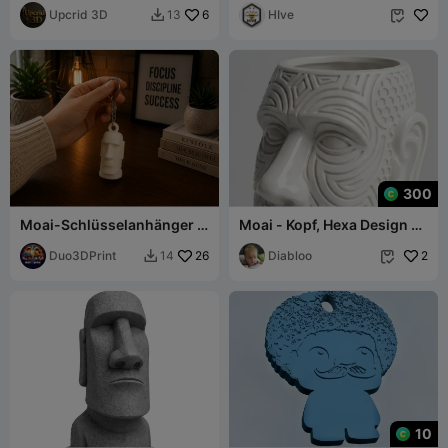
Upcrid 3D
6
STL
HIve
13


300
Moai-Schlüsselanhänger –
Moai - Kopf, Hexa Design -
3D-Druckmodell
Behälter - Blumentopf
Duo3DPrint
26
Diabloo
2
14


10