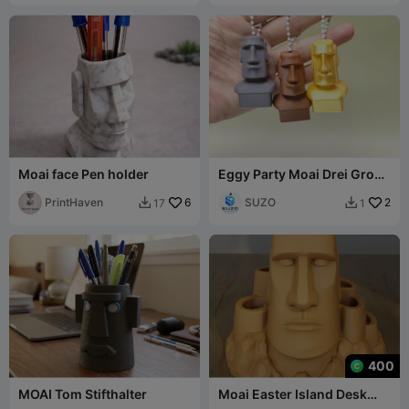
Moai face Pen holder
Eggy Party Moai Drei Große
Brüder
PrintHaven
6
SUZO
2
17
1


400
MOAI Tom Stifthalter
Moai Easter Island Desk
Organizer and Planter 3D