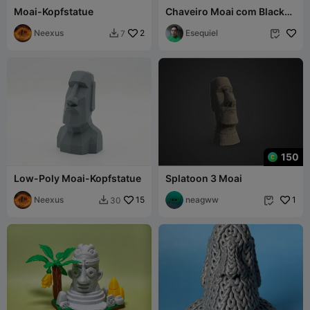
Moai-Kopfstatue
Chaveiro Moai com Black
Power
Neexus
2
Esequiel
7


150
Low-Poly Moai-Kopfstatue
Splatoon 3 Moai
Neexus
15
neagww
1
30

