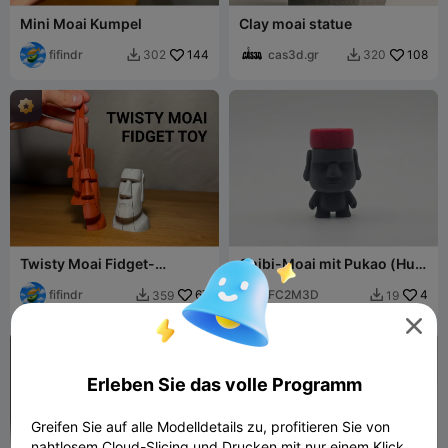
Mini Moai Kumpel
Clay moai statue
fifindr
144
cas3d.gr
108
302
320


Twisty Moai Fidget-
Chibi-Moai mit Pukao (Hut)
Spielzeug
Figurine/Schlüsselanhänge
fifindr
67
r
FC2M3D
4
359
19



Erleben Sie das volle Programm
Greifen Sie auf alle Modelldetails zu, profitieren Sie von
nahtlosem Cloud-Slicing und Drucken mit nur einem Klick.