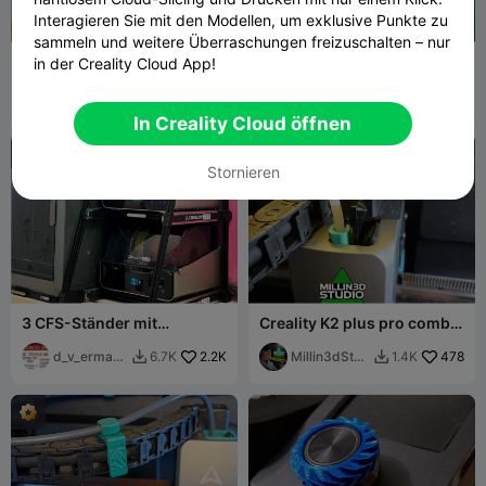
Interagieren Sie mit den Modellen, um exklusive Punkte zu
sammeln und weitere Überraschungen freizuschalten – nur
Creality Hi - Extruder-
Silikagel-Behälter für (CFS)
in der Creality Cloud App!
Kabelmanagement
Filament-Spulen und
(Durchhangfrei) 0.2mm
LMaker
274
andere
StonXX
1K
822
3.5K


layer
In Creality Cloud öffnen
Stornieren
3 CFS-Ständer mit
Creality K2 plus pro combo
Gleitschienen (nicht
& HI TPU Extruder-
drehbar)
d_v_ermako
2.2K
Abstandshalter
Millin3dStud
478
6.7K
1.4K


v
io