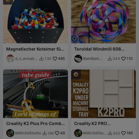
Magnetischer Koteimer für
Toroidal Windmill 608
K2 Plus
Bearing Mod
d_v_ermako
485
BamBam
110
1.5K
344


v
Design
Creality K2 Plus Pro Combo
Creality K2 PRO
PTFE-Schlauchführung
Unterschublade mit Füßen
LOTR Herr der Ringe
Millin3dStudio
49
Millin3dStudi
165
196
453


o