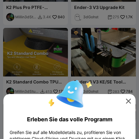
K2 Plus Pro PTFE-
Ender-3 V3 Upgrade Kit
Schlauchführung für die
Energieführungskette KEIN
Millin3dStu
840
3dGohst
1.7K
3.4K
275


VERKLEMMEN!!
dio

K2 Standard Combo TPU
Ender-3 V3 KE/SE Tool
Anti-Vibrations-Standfüße
Holder Side Drawer
Millin3dStudi
177
3dGohst
784
413
283


o


Erleben Sie das volle Programm
Greifen Sie auf alle Modelldetails zu, profitieren Sie von
nahtlosem Cloud-Slicing und Drucken mit nur einem Klick.