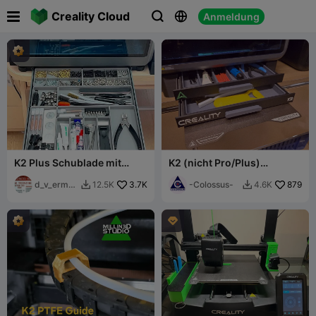

Creality Cloud
Anmeldung



K2 Plus Schublade mit
K2 (nicht Pro/Plus)
Bauplattenständer
Schubladensockel
d_v_ermak
3.7K
-Colossus-
879
12.5K
4.6K


ov
