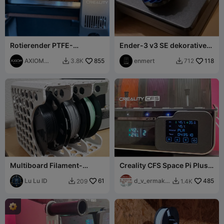
Rotierender PTFE-
Ender-3 v3 SE dekorative
Schlauchhalter Creality K2.
Drehknopf-Abdeckung
V3
AXIOM
855
enmert
118
3.8K
712


Prints
Multiboard Filament-
Creality CFS Space Pi Plus
Aufbewahrungssystem
Mod
Lu Lu ID
61
d_v_ermako
485
209
1.4K


v