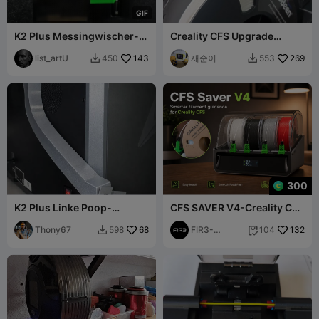
G
I
F
K2 Plus Messingwischer-
Creality CFS Upgrade
Remix – Erweiterte
Spulenspanner Druck
Bürstenversion
list_artU
143
재순이
269
450
553


300
K2 Plus Linke Poop-
CFS SAVER V4-Creality CFS
Rutsche
Revolutionäres
Thony67
68
Vorschubsystem. PATENT
FIR3-
132
598
104


ANGEMELDET
Business