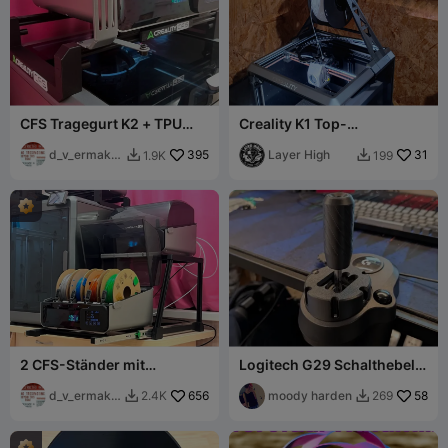
CFS Tragegurt K2 + TPU
Creality K1 Top-
Spulenhalter
Spulenhalter (TPU-
d_v_ermako
395
optimiert)
Layer High
31
1.9K
199


v
2 CFS-Ständer mit
Logitech G29 Schalthebel
Gleitschienen (nicht
H-Schaltmod
drehbar)
d_v_ermako
656
moody harden
58
2.4K
269


v