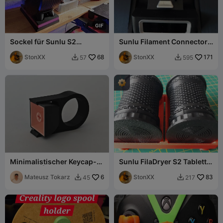
G
I
F
Sockel für Sunlu S2
Sunlu Filament Connector
Filament-Trockner,
Helper Remix
bewegliche oder feste
StonXX
68
StonXX
171
57
595


Montage
Minimalistischer Keycap-
Sunlu FilaDryer S2 Tablett
Abzieher | Stützfreier
für CFS Silicagel-Behälter
Flachdruck
Mateusz Tokarz
6
StonXX
83
45
217

