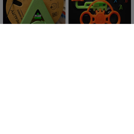
Creality Logo Filament-
Xbox Steering Wheel OG by
Spulenendhalter für K2 K1
pixel2
Ender Hi
Millin3dStudio
85
-Creat3d-
364
165
1.2K



G
I
F
D3vil trägt Prada -
K1 K2 SE Nebula Kamera-
Honeycomb Edition
Rahmenhalterung für
Frikarte3D
298
Creality-Drucker
DSPrints
17
550
64


