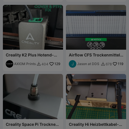
Creality K2 Plus Hotend-
Airflow CFS Trockenmittel-
Abdeckung & PTFE-Fix
Mod
AXIOM Prints
129
Jason at DDS
119
404
678


Creality Space Pi Trockner-
Creality Hi Heizbettkabel-
Upgrade mit
Halterung