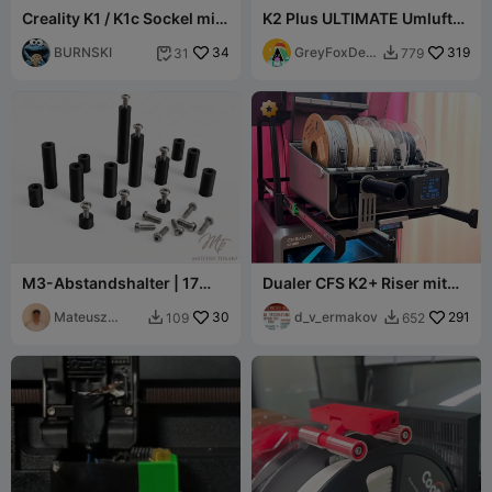
Creality K1 / K1c Sockel mit
K2 Plus ULTIMATE Umluft-
Schublade und
HEPA-Filter
Werkzeugfach!
BURNSKI
34
GreyFoxDesi
319
31
779


gns
M3-Abstandshalter | 17
Dualer CFS K2+ Riser mit
Größen (3-35mm)
Gleitschienen
Mateusz
30
d_v_ermakov
291
109
652


Tokarz