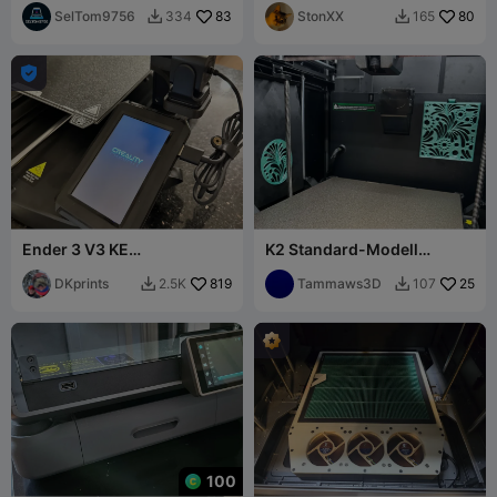
Schnellverschluss V2
SelTom9756
83
StonXX
80
334
165



Ender 3 V3 KE
K2 Standard-Modell
Bildschirmverschiebungsh
Lüfterabdeckungen Floral -
alterung
DKprints
819
NICHT FÜR K2 Pro oder Plus
Tammaws3D
25
2.5K
107


100