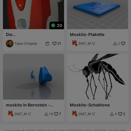
20
Die
Moskito-Plakette
Moskitoabwehrmaschine
als 3D-Modell.
Tejas Chopda
21
SMT_M 🦊
2


moskito in Bernstein -
Moskito-Schablone
Jurassic Park - Gubbins
SMT_M 🦊
7
SMT_M 🦊
2
18
4


Copyright © 2025 CREALITY 3D (HK) TECHNOLOGY LIMITED. Alle Rechte