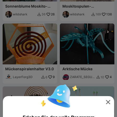
Sonnenblume Moskito-
Moskitospulen-
Spulenhalter
Vasenhalter (belüftete
wildshark
26
Version)
wildshark
136
36
169


Mückenspiralenhalter V3.0
Arktische Mücke
LayerForg3D
9
ZARATE_SEGUR
4
6
10


A
