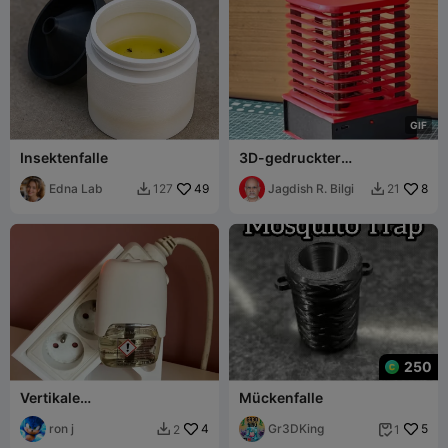
G
I
F
Insektenfalle
3D-gedruckter
Mückenvernichter
Edna Lab
49
Jagdish R. Bilgi
8
127
21


250
Vertikale
Mückenfalle
Mehrfachsteckdosenhalter
ung (*3) (z. B.:
ron j
4
Gr3DKing
5
2
1


Mückenschutz-Stecker)