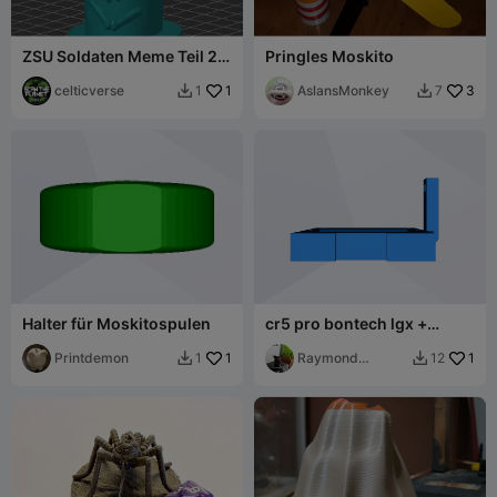
ZSU Soldaten Meme Teil 2
Pringles Moskito
Mosquito
celticverse
1
AslansMonkey
3
1
7


Halter für Moskitospulen
cr5 pro bontech lgx +
mückenhalterung
Printdemon
1
Raymond
1
1
12


Starling
Rodriguez Tapia