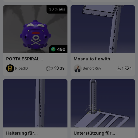
30 % aus
490
PORTA ESPIRAL
Mosquito fix with
MOSQUITOS DE KOFFING -
smartphone support
INCIENSOS
Pipa3D
39
Benoit Ruv
1
2
1


Halterung für
Unterstützung für
Stieldurchmesser 16mm,
Moskitonetze - Teil 1