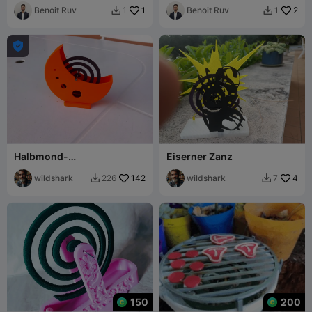
Kugel oben
Benoit Ruv
1
Benoit Ruv
2
1
1



Halbmond-
Eiserner Zanz
Moskitospulenhalter
wildshark
142
wildshark
4
226
7


150
200