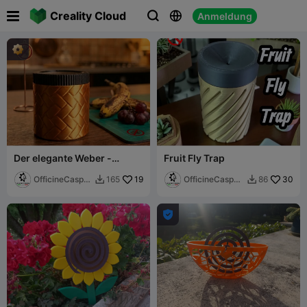

Creality Cloud
Anmeldung



Der elegante Weber -
Fruit Fly Trap
Fruchtfliegenfalle
OfficineCasper
19
OfficineCasper
30
165
86


LAB
LAB
