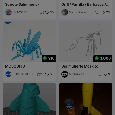
Sopote Sahumerio-
Grill / Parrilla / Barbacoa /
Espirale Unterstützung
Barbacue
IONICO3D
35
Moskitoschutzgitter
NachoRacer
23
5
4


310
3,000
MOSQUITO
Der mutierte Moskito
ROGI STUDIOS
63
Minibricks
9
18

