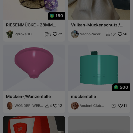
150
RIESENMÜCKE - 28MM
Vulkan-Mückenschutz /
DND-MINIATUR
Volcano mosquito repeller /
Pyroka3D
72
Volcan repelente de
NachoRacer
56
3
101


mosquitos
500
Mücken-/Wanzenfalle
mückenfalle
WONDER_WEEN
12
Ancient Club
11
6


ER
house