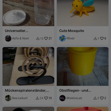
Universeller
Cute Mosquito
Insektenfallen-Deckel 🪰
Deckel für Fliegen- und
AsTa & Noni
21
fifindr
9
15
1


Mückenfalle
Mückenspiralenständer,
Obstfliegen- und
Mückenschutzhalter
Mückenfalle ilkekko
BazzaAus1
15
IlKekkoLab
2
24
2

