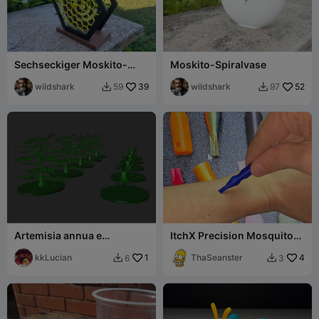
Sechseckiger Moskito-
Moskito-Spiralvase
Spulenhalter
wildshark
39
wildshark
52
59
97


Artemisia annua e
ItchX Precision Mosquito
mosquito-prego.
Bite Relief Scratch Itch Pen
kkLucian
1
*Quick
ThaSeanster
4
6
3

