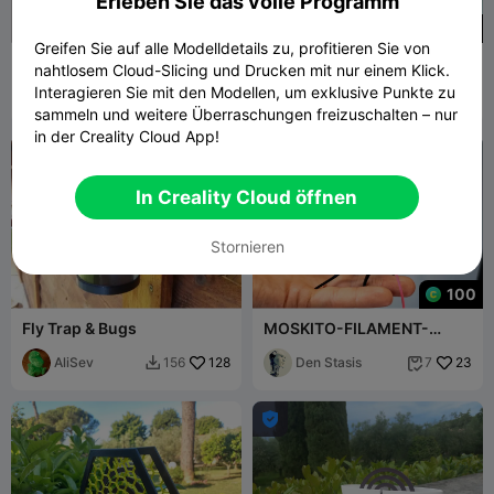
Erleben Sie das volle Programm
900
Greifen Sie auf alle Modelldetails zu, profitieren Sie von
Schnecken-
MASJID AL-HARAM KSA -
nahtlosem Cloud-Slicing und Drucken mit nur einem Klick.
Räucherspiralenhalter
THE KAABA, KINGDOM OF
Interagieren Sie mit den Modellen, um exklusive Punkte zu
Edna Lab
33
SAUDI ARABIA
ARROW-
40
66
17


sammeln und weitere Überraschungen freizuschalten – nur
STUDIO
in der Creality Cloud App!
In Creality Cloud öffnen
Stornieren
100
Fly Trap & Bugs
MOSKITO-FILAMENT-
STAUBFILTER
AliSev
128
Den Stasis
23
156
7


