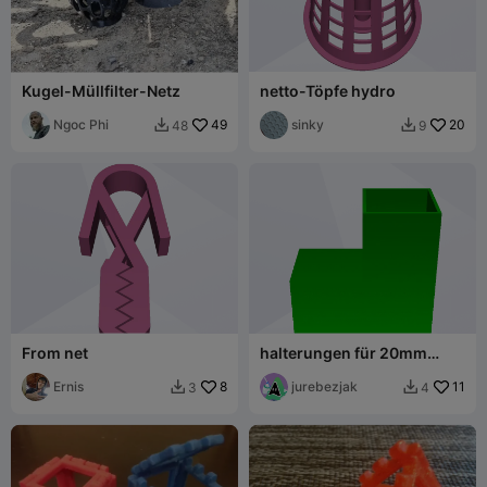
Kugel-Müllfilter-Netz
netto-Töpfe hydro
Ngoc Phi
49
sinky
20
48
9


From net
halterungen für 20mm
Rahmen. für Gartennetze
Ernis
8
jurebezjak
11
3
4

