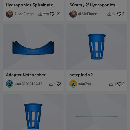
Hydroponics Spiralnetz
50mm / 2' Hydroponics
Topf 50mm / 2"
Netz Topf
Durchmesser
Al McElmon
121
Al McElmon
2
228
14


Adapter Netzbecher
netzpfad v2
user3101218343
man7aa
2
1
3

