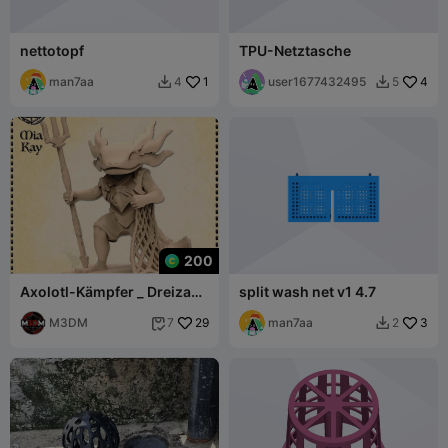
nettotopf
TPU-Netztasche
man7aa
1
user1677432495
4
4
5


200
Axolotl-Kämpfer _ Dreizack
split wash net v1 4.7
und Netz
M3DM
29
man7aa
3
7
2

