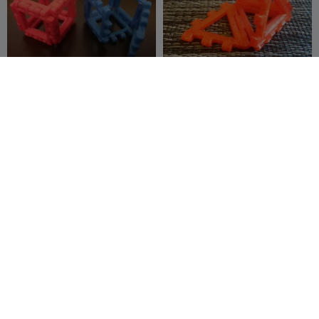
Anpassbares
Anpassbares
Scharnier/Snap-
Tetraedernetz mit
Würfelnetz
SMT_M 🦊
10
Scharnier/Schnappverschl
SMT_M 🦊
6
10
5


uss
Anpassbares
Anpassbares
Scharnier/Schnappverschl
Scharnier/Schnappverschl
uss Oktaedernetz
SMT_M 🦊
9
uss-Dodekaedernetz
SMT_M 🦊
12
9
12

