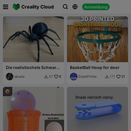

Creality Cloud
Anmeldung



Die realistischste Schwarze
BasketBall Hoop for door
Witwe
skuda
6
DashPrints
21
57
171

