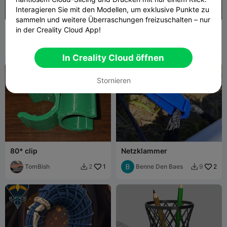
Interagieren Sie mit den Modellen, um exklusive Punkte zu
99
sammeln und weitere Überraschungen freizuschalten – nur
Spinnennetz-Windmühle
Nissan Murano (2016)
in der Creality Cloud App!
Kofferraum-Öse Ersatz
BamBam Design
60
TheDannyGlover
9


In Creality Cloud öffnen
Stornieren
80* clip
Netzklammer
TomBish
1
Benne Den Baes
2
2
9

