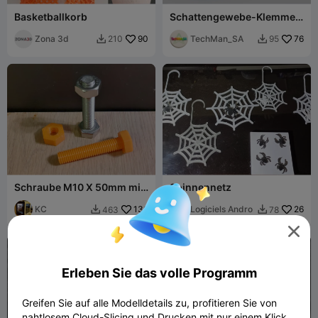
Basketballkorb
Schattengewebe-Klemme -
kompatibel mit
Zona 3d
90
Leiterverschluss-Gurt
TechMan_SA
76
210
95


(20×55 mm)
Schraube M10 X 50mm mit
Spinnennetz
Netz
KC
136
Logiciels Andro
26
463
78



Erleben Sie das volle Programm
Greifen Sie auf alle Modelldetails zu, profitieren Sie von
nahtlosem Cloud-Slicing und Drucken mit nur einem Klick.