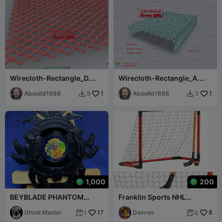
Wirecloth-Rectangle_D.
Wirecloth-Rectangle_A.
(d0.3xP2.4)(STL-35)
(d0.3xP1.5)(STL-35)
Aboolld1688
1
Aboolld1688
1
9
3


1,000
200
BEYBLADE PHANTOM
Franklin Sports NHL
SPIDER | KOMPLETT |
Eishockey
ANIME SERIE
Ghost Master
17
Davron
8
1
6

