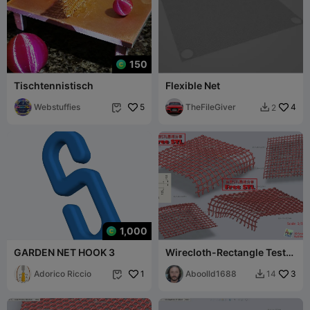
150
Tischtennistisch
Flexible Net
Webstuffies
5
TheFileGiver
4
2


1,000
GARDEN NET HOOK 3
Wirecloth-Rectangle Test
type.
Adorico Riccio
1
(d0.3xP1.25xL50xW50)
Aboolld1688
3
14


(STL-35)