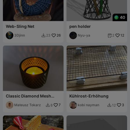
40
Web-Sling Net
pen holder
3Djinn
26
Nyu-ya
12
23
2


Classic Diamond Mesh
Kühlrost-Erhöhung
Tealight Holder | Decor
Mateusz Tokarz
7
kobi nayman
3
8
12

