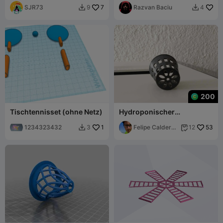
SJR73
7
Razvan Baciu
9
4


200
Tischtennisset (ohne Netz)
Hydroponischer
Netzbecher
1234323432
1
Felipe Calderon
53
3
12


P.