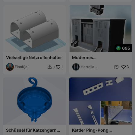
695
Vielseitige Netzrollenhalter
Modernes
Hauptsitzgebäude mit
FinnKje
1
Flachdach (Arnheim, Das
Hartolia
3
3


Netz
Miniatures
Schüssel für Katzengarn
Kettler Ping-Pong
von Mag-net
Tischnetz Zubehör