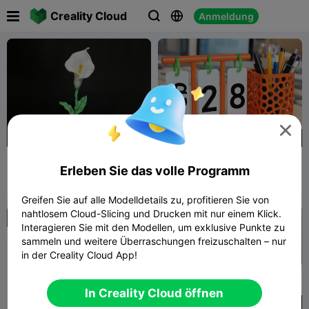

Creality Cloud
Anmeldung




130
Elegante Calla-Lilien-
Ewiger Kalender mit
Erleben Sie das volle Programm
Skulptur-Dekoration
Stifthalter
3D Print BooK
9
CADKINGS
12
26
1


Greifen Sie auf alle Modelldetails zu, profitieren Sie von
nahtlosem Cloud-Slicing und Drucken mit nur einem Klick.

Interagieren Sie mit den Modellen, um exklusive Punkte zu
sammeln und weitere Überraschungen freizuschalten – nur
in der Creality Cloud App!
In Creality Cloud öffnen
450