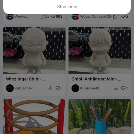
Stornieren
Schreibtisch-Stifthalter,
Kaktus-Organizer-Dekor |
3D-Organizer; Stifte, Pinsel
Schreibtisch-
& kleine Büroartikel
Woow
963
Aufbewahrungstopf für
Woow Concept 3D
5
23
1


Concept 3D
Bürobedarf
Winzlinge: Chibi-
Chibi-Anhänger: Mini-
Schnuckelchen in 3D!
Wunder 🍪😍
Kubisonek!
1
Kubisonek!
1

