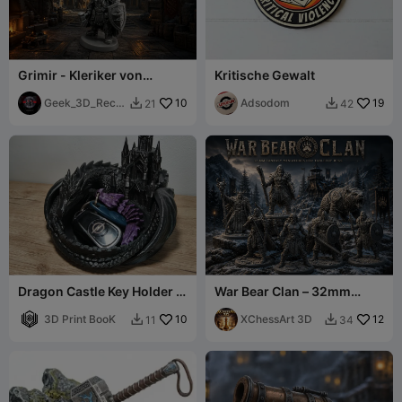
Grimir - Kleriker von
Kritische Gewalt
Moradin
Geek_3D_Recif
10
Adsodom
19
21
42


e
Dragon Castle Key Holder -
War Bear Clan – 32mm
Fantasy Desk Organizer
Fantasy RPG Miniatures
3D Print BooK
10
XChessArt 3D
12
11
34

