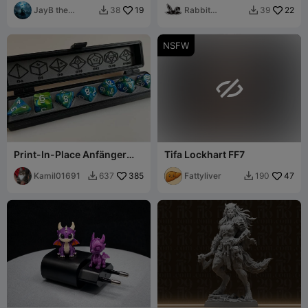
JayB the
19
Rabbit
22
38
39


Minotaur
Workshop
NSFW

Print-In-Place Anfänger
Tifa Lockhart FF7
Würfel Fall
Kamil01691
385
Fattyliver
47
637
190

