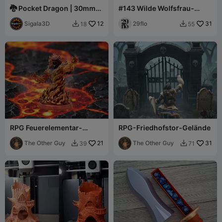
🐉 Pocket Dragon | 30mm
#143 Wilde Wolfsfrau-
Tabletop Miniature
Kriegerstatue - Fantasy-
Sigala3D
12
Werwolf-Bar
29flo
31
18
55


RPG Feuerelementar-
RPG-Friedhofstor-Gelände
Miniatur
The Other Guy
21
The Other Guy
31
39
71

