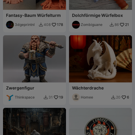
Fantasy-Baum Würfelturm
Dolchförmige Würfelbox
3dgeprintnl
178
Zombiguane
21
408
86


Zwergenfigur
Wächterdrache
Thinkspace
19
Homee
6
31
20

