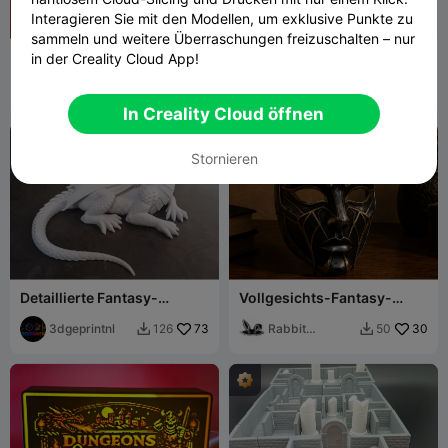
Interagieren Sie mit den Modellen, um exklusive Punkte zu
sammeln und weitere Überraschungen freizuschalten – nur
Dungeon and Dragons
DnD Druide
in der Creality Cloud App!
Coaster
3D-ROK
41
JayB the
81
930
240


Minotaur
In Creality Cloud öffnen
Stornieren
Detaillierte Fantasy-
Vollgesichts-Fantasy-
Drachenfigur
Maske für Cosplay zum
3dgeprintnl
73
Bemalen
Rabbit
30
126
50


Workshop