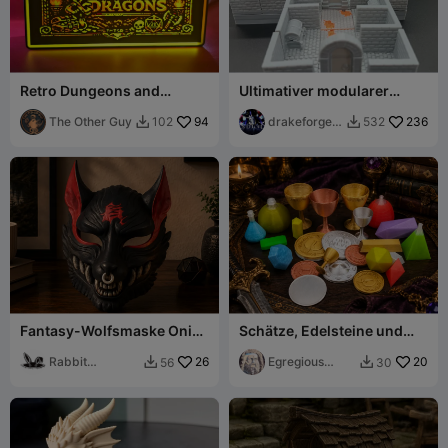
Retro Dungeons and
Ultimativer modularer
Dragons Leuchtschild
Dungeon-Bausatz - RPG
The Other Guy
94
DnD Fantasy
drakeforge3
236
102
532


d
Fantasy-Wolfsmaske Oni
Schätze, Edelsteine und
Cosplay Sammlerstück
Tränke! - Fantasy-
Rabbit
26
Sammlung
Egregious
20
56
30


Workshop
Designs