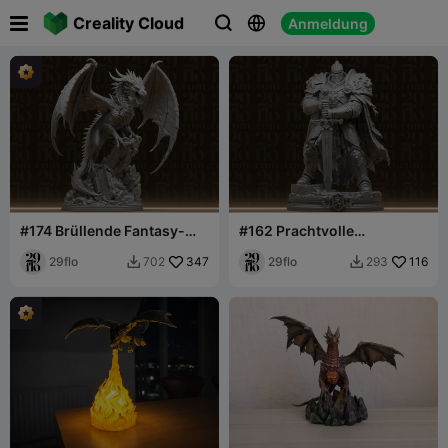

Creality Cloud
Anmeldung



#174 Brüllende Fantasy-
#162 Prachtvolle
Drachenstatue - Geflügelte
Löwenritter-Statue -
Bestie
29flo
347
Fantasy-Paladin-Figur
29flo
116
702
293

