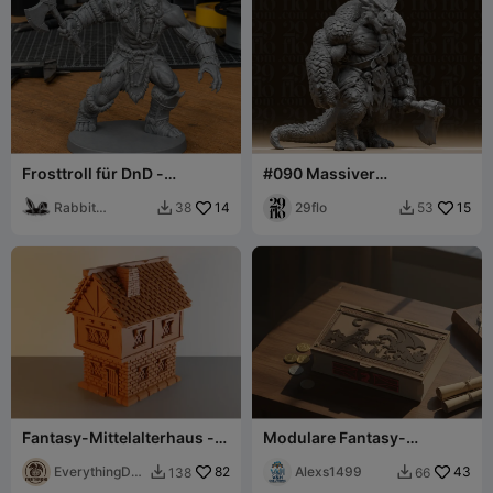
Frosttroll für DnD -
#090 Massiver
Magische Serie
Drachenblütiger Brute-
Rabbit
14
Krieger Miniatur
29flo
15
38
53


Workshop
Fantasy-Mittelalterhaus -
Modulare Fantasy-
DND-Gelände
Würfeltruhe für D&D –
EverythingDN
82
Magnetverschluss
Alexs1499
43
138
66


D