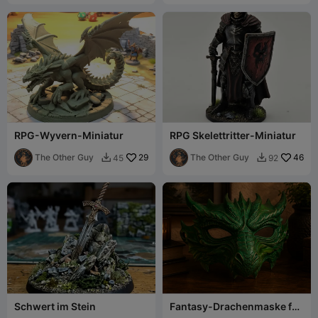
RPG-Wyvern-Miniatur
RPG Skelettritter-Miniatur
The Other Guy
29
The Other Guy
46
45
92


Schwert im Stein
Fantasy-Drachenmaske für
Cosplay