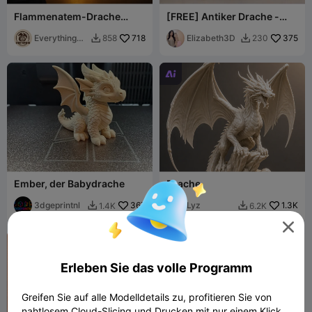
Flammenatem-Drache
[FREE] Antiker Drache -
"Lampe" - DND-Miniatur
Hochdetaillierte
EverythingD
718
Drachenfigur
Elizabeth3D
375
858
230


ND

Ember, der Babydrache
Drache
3dgeprintnl
367
Lyz
1.3K
1.4K
6.2K



Erleben Sie das volle Programm
Greifen Sie auf alle Modelldetails zu, profitieren Sie von
nahtlosem Cloud-Slicing und Drucken mit nur einem Klick.