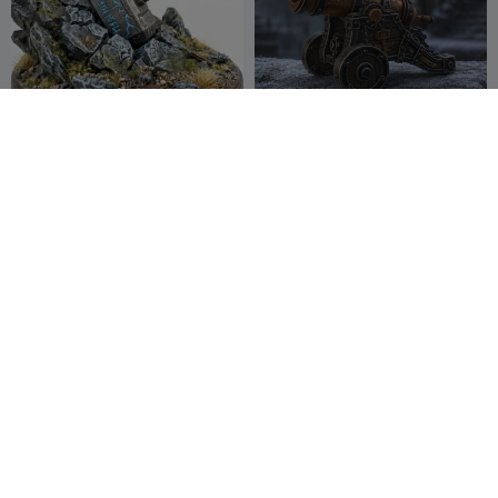
Thors Hammer Mini
Zwergenkanone-Requisite
für DnD
JayB the
11
Rabbit
12
45
17


Minotaur
Workshop
#084 Furchterregende
NEUES Abenteurer-
dämonische Vampir-
Trankpaket!
Kopfbüste
29flo
16
Egregious
13
25
16


Designs