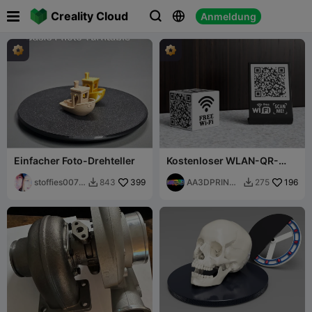

Creality Cloud
Anmeldung



Einfacher Foto-Drehteller
Kostenloser WLAN-QR-
Code-Streich - Rick Rolled
stoffies0071
399
AA3DPRINTI
196
843
275


1
NG