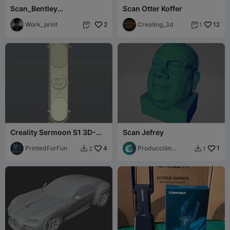
Scan_Bentley
Scan Otter Koffer
Bentayga_Front
Work_print
2
Creating_3d
12
1


Creality Sermoon S1 3D-
Scan Jefrey
scan, xyz-aligned
PrintedForFun
4
Producción
1
2
1


Cumbre