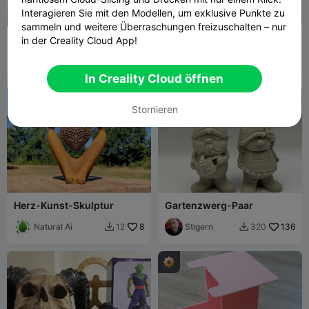
Interagieren Sie mit den Modellen, um exklusive Punkte zu
sammeln und weitere Überraschungen freizuschalten – nur
Creality Scan Ferret -
A4 Wandmontierter
in der Creality Cloud App!
Lichterweiterung
Dokumenten- &
TuNichtGut11
70
Papierhalter
The Kit Card Guy
4
158
15


In Creality Cloud öffnen

Stornieren
Herz-Kunst-Skulptur
Gartenzwerg-Paar
Natural Ai
8
Stigern
136
12
320

