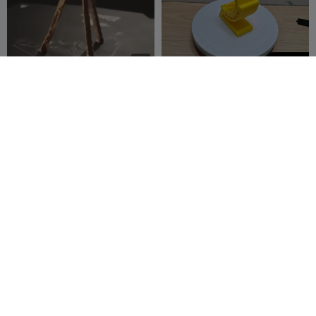
100
G
I
F
Teleskop mit 3 Beinen
Rotierendes Display mit
Arduino
Tri-D Modeler
4
luchoetche93
5
3
3



Skylander Giant Tree Rex
Phone scan holder
spare time
16
kobi nayman
10
31
14


printer
