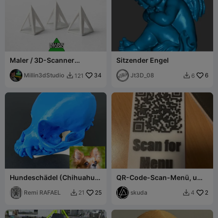
Maler / 3D-Scanner
Sitzender Engel
Dreiecke – Toller, einfacher,
nützlicher Druck
Millin3dStudio
34
Jt3D_08
6
121
6


Hundeschädel (Chihuahua)
QR-Code-Scan-Menü, um
aus Scan
gerickrollt zu werden
Remi RAFAEL
25
skuda
2
21
4

