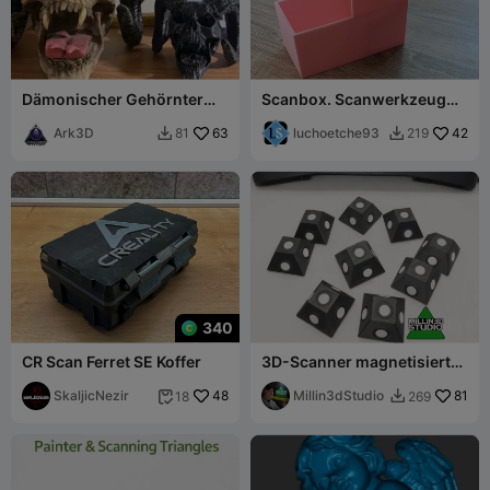
Dämonischer Gehörnter
Scanbox. Scanwerkzeug
Schädel
für Sammelkarten.
Ark3D
63
luchoetche93
42
81
219


340
CR Scan Ferret SE Koffer
3D-Scanner magnetisierte
Markierungspyramiden
SkaljicNezir
48
Millin3dStudio
81
18
269

