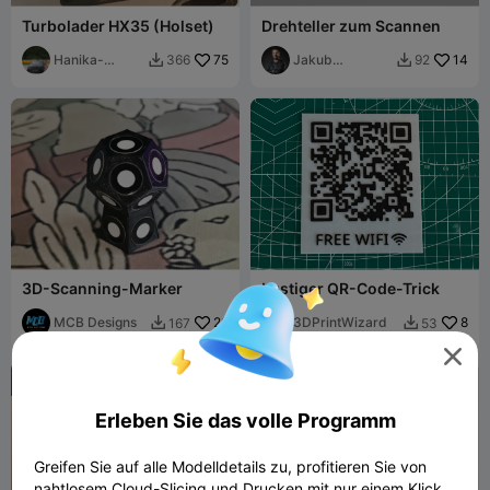
Turbolader HX35 (Holset)
Drehteller zum Scannen
Hanika-
75
Jakub
14
366
92


Motorsport
Lattenberg
3D-Scanning-Marker
Lustiger QR-Code-Trick
MCB Designs
26
3DPrintWizard
8
167
53




Erleben Sie das volle Programm
Greifen Sie auf alle Modelldetails zu, profitieren Sie von
nahtlosem Cloud-Slicing und Drucken mit nur einem Klick.