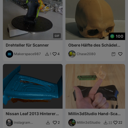
100
G
I
F
Drehteller für Scanner
Obere Hälfte des Schädels
aus einem echten Scan
Makerspace987
4
Chase2080
1


Nissan Leaf 2013 Hinterer
Millin3dStudio Hand-Scan
Fußraum des
Kostenlos nutzbar!
Fahrgastraums 3D-Scan
instagram
2
Millin3dStudio
22
22


m4ximys