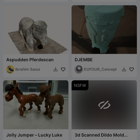
Aspudden Pferdescan
DJEMBE
Ibrahim Saoui
DUFOUR_Concept


NSFW

Jolly Jumper – Lucky Luke
3d Scanned Dildo Mold
(Hard)