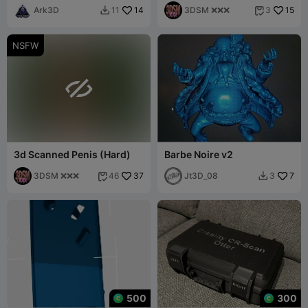
Ark3D
14
3DSM ❌❌❌
15
11
3


NSFW

3d Scanned Penis (Hard)
Barbe Noire v2
3DSM ❌❌❌
37
Jt3D_08
7
46
3


500
300