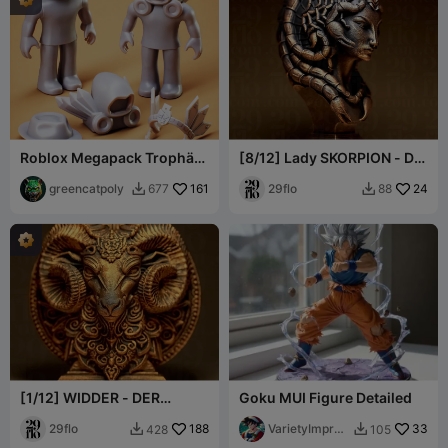
Roblox Megapack Trophäe
[8/12] Lady SKORPION - Der
Cosplay und Charakter
SKORPION - Sternzeichen-
greencatpoly
161
Serie
29flo
24
677
88


[1/12] WIDDER - DER
Goku MUI Figure Detailed
WIDDER -
Tierkreiszeichen-Serie
29flo
188
VarietyImpres
33
428
105


sion45