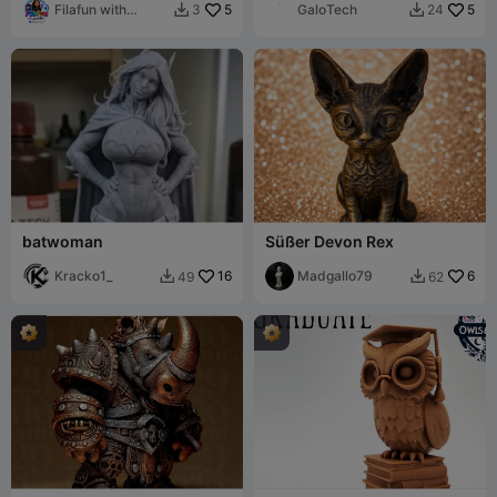
Filafun with
5
ONE/SERIES
GaloTech
5
3
24


Lucille
batwoman
Süßer Devon Rex
Kracko1_
16
Madgallo79
6
49
62

