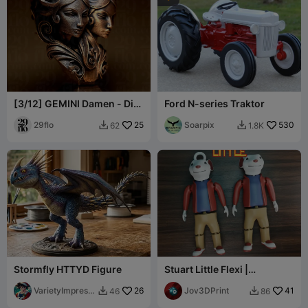
[3/12] GEMINI Damen - Die
Ford N-series Traktor
ZWILLINGE - Sternzeichen-
Serie
29flo
25
Soarpix
530
62
1.8K


Stormfly HTTYD Figure
Stuart Little Flexi |
Schlüsselanhänger
VarietyImpressi
26
Jov3DPrint
41
46
86


on45