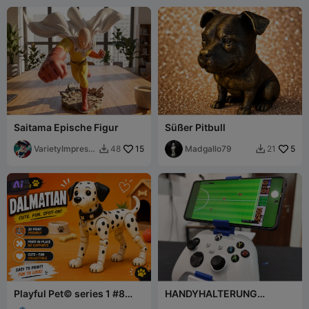
Saitama Epische Figur
Süßer Pitbull
VarietyImpressi
15
Madgallo79
5
48
21


on45

Playful Pet© series 1 #8
HANDYHALTERUNG
Dalmatian
JOYSTICK XBOX