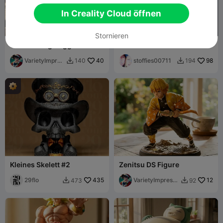
In Creality Cloud öffnen
Stornieren
Venom Fang Dagger Solo
Star Trek Untersetzer &
Leveling
Schlüsselanhänger-Tag
VarietyImpres
40
stoffies00711
98
140
194


sion45
Kleines Skelett #2
Zenitsu DS Figure
29flo
435
VarietyImpressi
12
473
92


on45