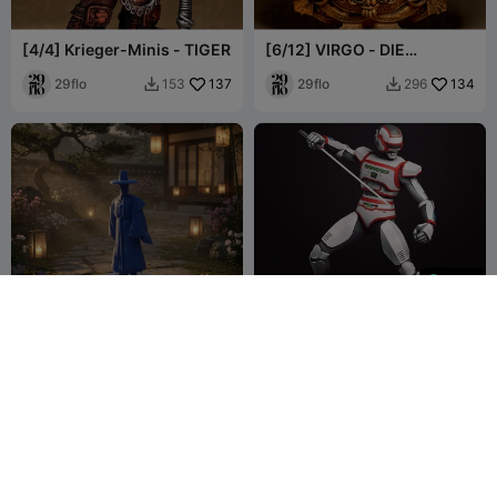
[4/4] Krieger-Minis - TIGER
[6/12] VIRGO - DIE
JUNGFRAU -
29flo
137
Tierkreiszeichen-Serie
29flo
134
153
296


600
Mu-Jin
Jaspion v2 com arma e
espada
Bolide
6
Toku Play TV BR
3
3
1

