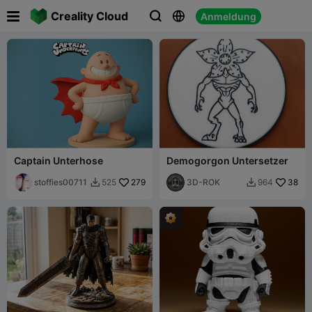

Creality Cloud
Anmeldung



Captain Unterhose
Demogorgon Untersetzer
stoffies00711
279
3D-ROK
38
525
964

