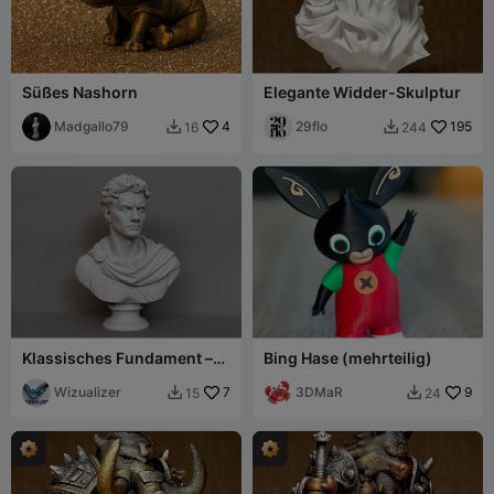
Süßes Nashorn
Elegante Widder-Skulptur
Madgallo79
4
29flo
195
16
244


Klassisches Fundament –
Bing Hase (mehrteilig)
Formstudien Büste Nr. I
Wizualizer
7
3DMaR
9
15
24

