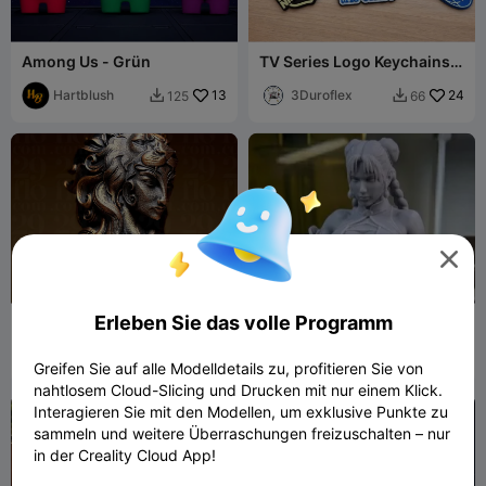
Among Us - Grün
TV Series Logo Keychains –
3D Printed Collection
Hartblush
13
3Duroflex
24
125
66



Erleben Sie das volle Programm
[5/12] Lady LEO - Der
chunli
LÖWE - Tierkreis-Serie
29flo
23
Kracko1_
45
74
89


Greifen Sie auf alle Modelldetails zu, profitieren Sie von
nahtlosem Cloud-Slicing und Drucken mit nur einem Klick.
Interagieren Sie mit den Modellen, um exklusive Punkte zu
sammeln und weitere Überraschungen freizuschalten – nur
in der Creality Cloud App!