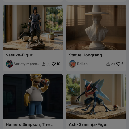
Sasuke-Figur
Statue Hongrang
VarietyImpressi
19
Bolide
6
59
20


on45
Homero Simpson, The
Ash-Greninja-Figur
Simpson