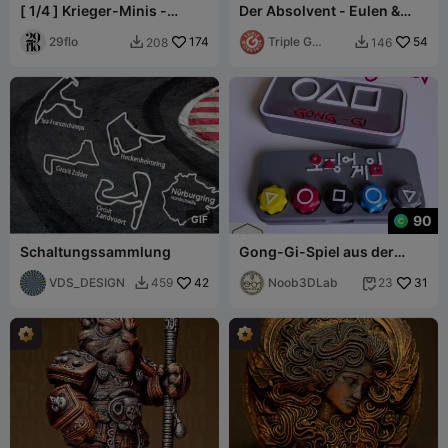
[ 1/4 ] Krieger-Minis -
Der Absolvent - Eulen &
RHINO
Drachen
29flo
174
Triple G
54
208
146


Workshop
90
G
I
F
Schaltungssammlung
Gong-Gi-Spiel aus der
Netflix-Serie Squid Game
VDS_DESIGN
42
Noob3DLab
31
459
23

