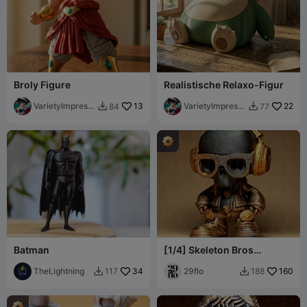
Broly Figure
Realistische Relaxo-Figur
VarietyImpressi
13
VarietyImpressi
22
84
77


on45
on45
Batman
[1/4] Skeleton Bros
Kollektion
TheLightning
34
29flo
160
117
188

