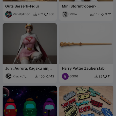
Guts Berserk-Figur
Mini Stormtrooper-
Figurine - AMS-Version
VarietyImpre
366
29flo
372
762
1.1K


ssion45
Jun , Aurora, Kagaku ninja
Harry Potter Zauberstab
tai Gatchaman
Kracko1_
42
GG96
11
100
82

