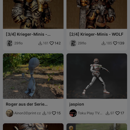
[3/4] Krieger-Minis -
[2/4] Krieger-Minis - WOLF
MAMMUT
29flo
142
29flo
139
161
185


Roger aus der Serie
jaspion
American Dad
Ainon3Dprint cz
15
Toku Play TV
17
19
97


BR