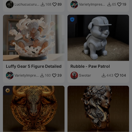
Luchucucuruc
89
VarietyImpressi
19
168
65


ho
on45

Luffy Gear 5 Figure Detailed
Rubble - Paw Patrol
VarietyImpres
39
Swotar
104
160
443


sion45