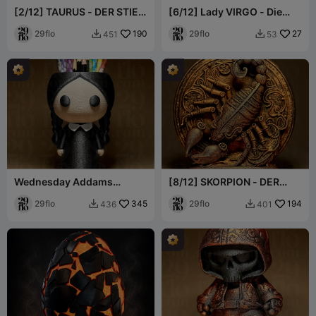
[2/12] TAURUS - DER STIER
[6/12] Lady VIRGO - Die
- Tierkreis-Serie
JUNGFRAU - Tierkreis-
29flo
190
Serie
29flo
27
451
53


Wednesday Addams
[8/12] SKORPION - DER
Organizer für Kleinigkeiten
SKORPION -
29flo
345
Tierkreiszeichen-Serie
29flo
194
436
401

