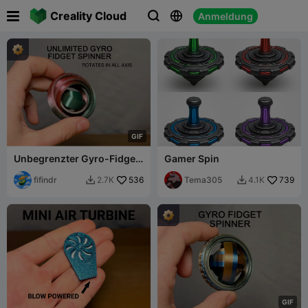

Creality Cloud
Anmeldung



G
I
F
Unbegrenzter Gyro-Fidget-
Gamer Spin
Spinner
fifindr
536
Tema305
739
2.7K
4.1K


G
I
F