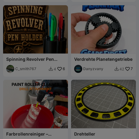
Spinning Revolver Pen
Verdrehte Planetengetriebe
Holder
C_smith767
6
Danyzvany
7
4
42


Farbrollenreiniger –
Drehteller
Bohraufsatz