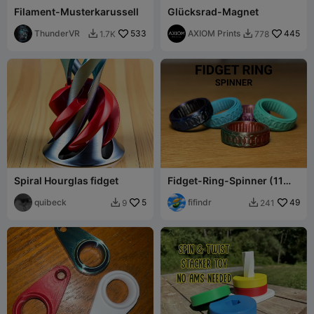
Filament-Musterkarussell
Glücksrad-Magnet
ThunderVR
533
AXIOM Prints
445
1.7K
778


Spiral Hourglas fidget
Fidget-Ring-Spinner (11
verschiedene Größen)
quibeck
5
fifindr
49
9
241

