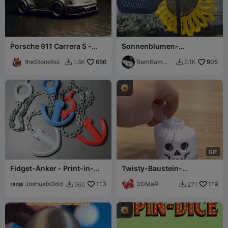
Porsche 911 Carrera S -
Sonnenblumen-
Mach E Sport 2097
Windmühle - Anpassbares
theStonefox
666
System
BamBam
905
1.6K
2.1K


Design
G
I
F
Fidget-Anker - Print-in-
Twisty-Baustein-
Place Mixed-Play-Anker!
Skelettkopf-Fidget
JoshuaIsOdd
113
3DMaR
119
560
271

