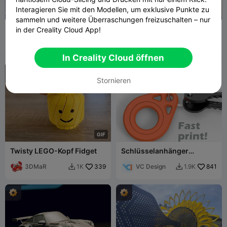
Interagieren Sie mit den Modellen, um exklusive Punkte zu
G
I
F
sammeln und weitere Überraschungen freizuschalten – nur
Spin'n'Squeeze Fidget-
Mini-Kreisel-Fidget-
in der Creality Cloud App!
Spielzeug
Spinner
Petay87
161
fifindr
147
551
625


In Creality Cloud öffnen
Stornieren
G
I
F
Twisty LEGO-Kopf Fidget
Schlüsselanhänger
Spinner
3DMaR
339
VC Design
841
1K
1.9K

