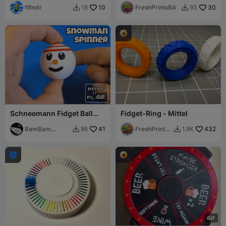
fifindr
10
FreshPrintsBA
30
18
93


G
I
F
Schneemann Fidget Ball
Fidget-Ring - Mittel
Spinner
BamBam
41
FreshPrintsB
432
86
1.8K


Design
A

G
I
F