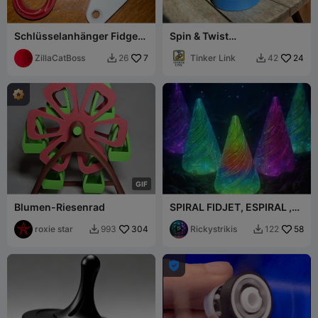
Schlüsselanhänger Fidget
Spin & Twist
Ring
Stapelspielzeug (OHNE
ZillaCatBoss
7
AMS)
Tinker Link
24
26
42


G
I
F
Blumen-Riesenrad
SPIRAL FIDJET, ESPIRAL ,
JUEGO NIÑO,
roxie star
304
DIVERTIDO,SPINNERS
Rickystrikis
58
993
122


