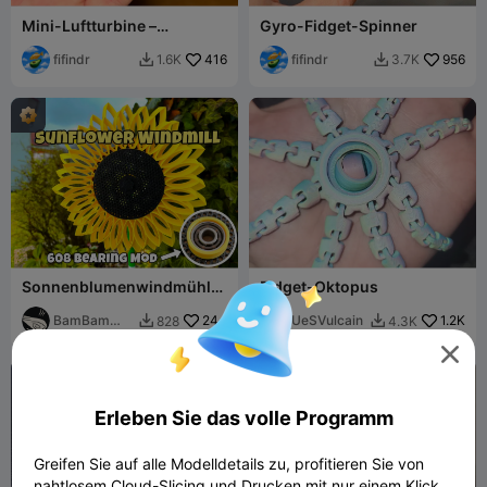
Mini-Luftturbine –
Gyro-Fidget-Spinner
pustenbetriebener Kreisel
fifindr
416
fifindr
956
1.6K
3.7K


Sonnenblumenwindmühle
Fidget-Oktopus
- 608-Lager-Mod
BamBam
244
UeSVulcain
1.2K
828
4.3K


Design

Erleben Sie das volle Programm
Greifen Sie auf alle Modelldetails zu, profitieren Sie von
nahtlosem Cloud-Slicing und Drucken mit nur einem Klick.