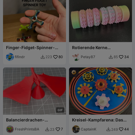
Finger-Fidget-Spinner-
Rotierende Kerne
Spielzeug
Schmerzsensorik Fidget-
fifindr
80
Spielzeug
Petay87
34
223
85


G
I
F
Balancierdrachen-
Kreisel-Kampfarena: Das
Spielzeug
ultimative Duell -
FreshPrintsBA
7
KOSTENLOS
CaptainK
44
23
249

