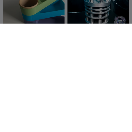
Desk organizer
Rotating Gatling Paint Pen
Caddy 0.25 Layer 0.6
Sansa
329
Nozzle
Valhalla 3D Prints
2
460
3


G
I
F
Keychain Heart Love Spin
D20 Fidget-Spinner-Rad
Valo
20
MadeByBull
20
67
34

