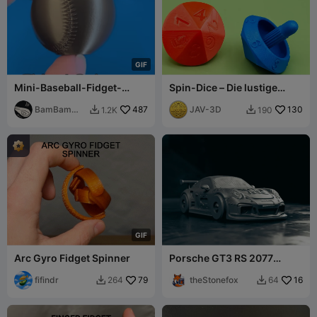
G
I
F
Mini-Baseball-Fidget-
Spin-Dice – Die lustige
Spinner
Alternative zu klassischen
BamBam
487
Würfeln
JAV-3D
130
1.2K
190


Design
G
I
F
Arc Gyro Fidget Spinner
Porsche GT3 RS 2077
"Wind" Kaze
fifindr
79
theStonefox
16
264
64

