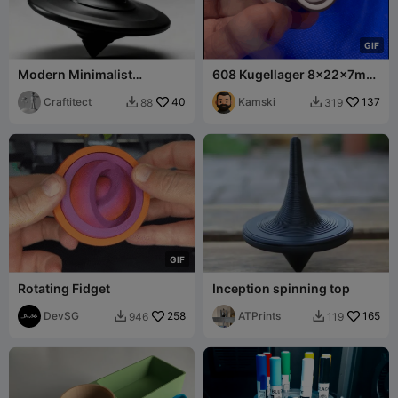
G
I
F
Modern Minimalist
608 Kugellager 8x22x7mm
Spinning Top
mit 6mm Airsoft-BBs
Craftitect
40
Kamski
137
88
319


G
I
F
Rotating Fidget
Inception spinning top
DevSG
258
ATPrints
165
946
119

