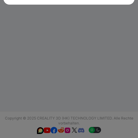
Copyright © 2025 CREALITY 3D (HK) TECHNOLOGY LIMITED. Alle Rechte
vorbehalten.





