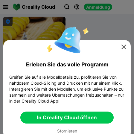

Creality Cloud
Anmeldung





Erleben Sie das volle Programm
kartoffelschneider
Greifen Sie auf alle Modelldetails zu, profitieren Sie von
Ervin Alia
1.1K
2.8K

nahtlosem Cloud-Slicing und Drucken mit nur einem Klick.
Interagieren Sie mit den Modellen, um exklusive Punkte zu
sammeln und weitere Überraschungen freizuschalten – nur
in der Creality Cloud App!
In Creality Cloud öffnen
Stornieren