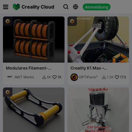

Creality Cloud
Anmeldung



Modulares Filament-
Creality K1 Max –
Lagersystem - V1 (Getestet
Filamenthalterung für Top-
& Verstärkt)
AWT Works
1K
Spule
OPTiForm³
173
6K
1.3K

