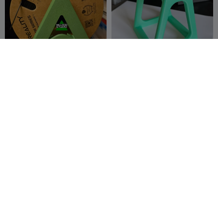
Creality Logo Filament-
Filamentspulenhalter 1KG |
Spulenendhalter für K2 K1
608zz | Standalone
Ender Hi
Millin3dStudio
84
Rozr111
382
168
663


SoCrafty Nähmaschinen-
Modularer Spulenhalter mit
Spulenhalter
PTFE-Filamentführungen
OiramAvlis
4
PenguinPrototy
17
10
56


pes
