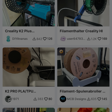
Creality K2 Plus
Filamenthalter Creality HI
Obenmontage-
Spulenhalter für TPU
DIYAnanas
126
user647935
169
842
1.2K


7538
K2 PRO PLA/TPU
Filament-Spulenabroller v2
Filamenthalter
(5 kg, 3 kg und 1 kg)
1971
80
MCB Designs
145
383
635

