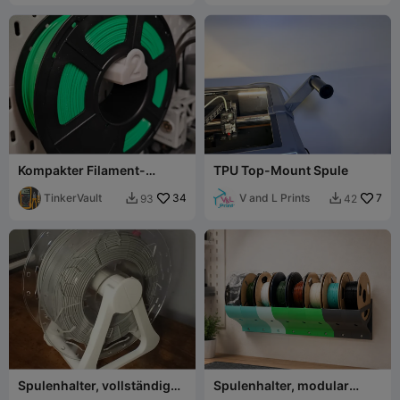
Kompakter Filament-
TPU Top-Mount Spule
Spulenhalter für IKEA
Skadis mit Lagern
TinkerVault
34
V and L Prints
7
93
42


Spulenhalter, vollständig
Spulenhalter, modular
3D-druckbar, keine Lager
wandmontiert