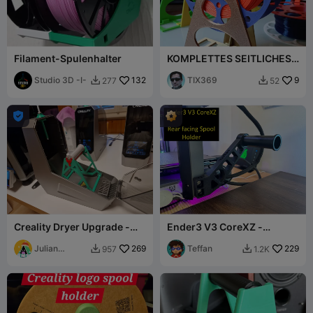
Filament-Spulenhalter
KOMPLETTES SEITLICHES
SPULENKIT K1C - MODELL
Studio 3D -I-
132
"HAPPY CIRCUS"
TIX369
9
277
52



Creality Dryer Upgrade -
Ender3 V3 CoreXZ -
Spulenhalter mit Rolle
Spulenhalterung (nach
Julian
269
hinten gerichtet)
Teffan
229
957
1.2K


Berney