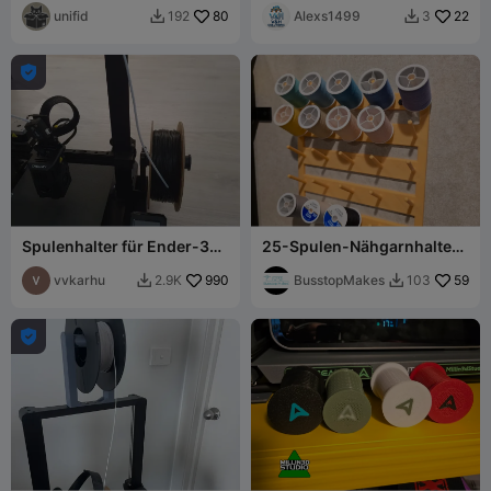
unifid
80
Alexs1499
22
192
3



Spulenhalter für Ender-3
25-Spulen-Nähgarnhalter |
V3 KE und SE
Schwerlast & bündige
vvkarhu
990
Montage
BusstopMakes
59
2.9K
103


