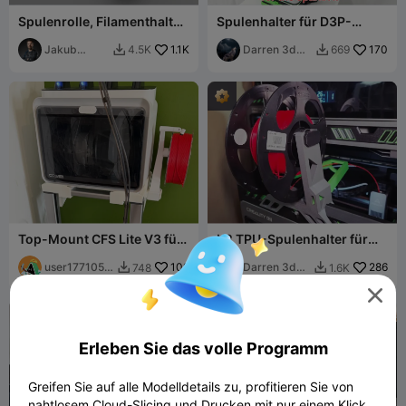
Spulenrolle, Filamenthalter,
Spulenhalter für D3P-
Spulenhalter
Deckenhalterung für
Jakub
1.1K
SparkX i7
Darren 3d
170
4.5K
669


Lattenberg
print
Top-Mount CFS Lite V3 für
K2 TPU-Spulenhalter für
SparkX I7 mit
D3P-Riser
Spulenhalterung
user1771054
109
Darren 3d
286
748
1.6K


507
print

Erleben Sie das volle Programm
Greifen Sie auf alle Modelldetails zu, profitieren Sie von
nahtlosem Cloud-Slicing und Drucken mit nur einem Klick.