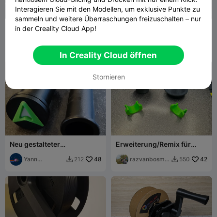
Interagieren Sie mit den Modellen, um exklusive Punkte zu
sammeln und weitere Überraschungen freizuschalten – nur
PTFE-Führung für Hi / I7
Modularer Filament-
in der Creality Cloud App!
Spulenhalter
Organizer / Modulares
LeJoOj
28
Filament-Organizer-
AsTa & Noni
98
191
99


System
In Creality Cloud öffnen
Stornieren
Neu gestalteter
Erweiterung/Remix für
Spulenhalter für ENDER 3
Spulenhalter von Darren 3d
V3 SE / KE
Yann
48
print Riser
razvanbosma
42
212
550


Chailloleau
n