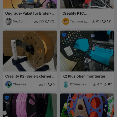
Upgrade-Paket für Ender-
Creality K1C
3-Serie
Filamentspulen-
NexForm
172
Seitenführung V2
Techmase_3
191
555
616


D

Creality K2-Serie Externer
K2 Plus oben montierter
Spulenhalter V5
Spulenhalter Add-on Remix
CheeKee
5
#2 für TPU
DIYAnanas
87
35
471


