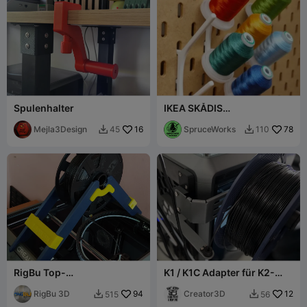
Spulenhalter
IKEA SKÅDIS
Doppelhalterung für kleine
Mejla3Design
16
Garnspulen
SpruceWorks
78
45
110


RigBu Top-
K1 / K1C Adapter für K2-
Spulenhalterung für
Spulenhalter / Linke Seite
Creality K1 Max für TPU -
RigBu 3D
94
Creator3D
12
515
56


RB3D0001