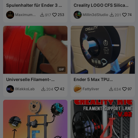
Spulenhalter für Ender 3 V3
Creality LOGO CFS Silica
SE
Filament Spool Container
Maximum
253
Millin3dStudio
74
917
201


printing
G
I
F
Universelle Filament-
Ender 5 Max TPU
Spulenarretierung – Clip-
Schwerkraft-
On-Filamenthalter
IlKekkoLab
42
Spulenaufnahme
Fattyliver
97
204
634

