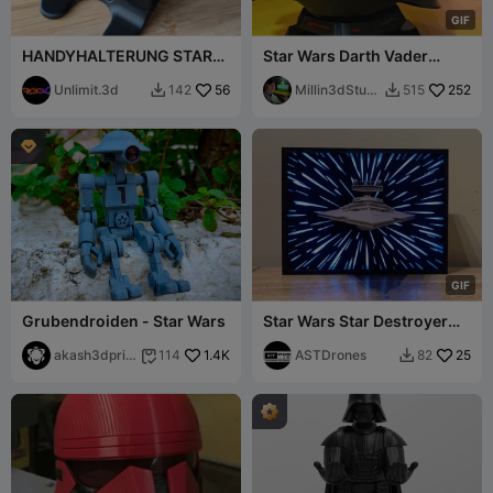
G
I
F
HANDYHALTERUNG STAR
Star Wars Darth Vader
WARS
Kopfbüste
Unlimit.3d
56
Sonnenbrillen-/Huthalter
Millin3dStudi
252
142
515


o

G
I
F
Grubendroiden - Star Wars
Star Wars Star Destroyer
mit LED-Hyperraum
akash3dprin
1.4K
ASTDrones
25
114
82


ts