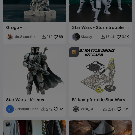
Grogu -
Star Wars - Sturmtruppler-
Kontemplationsstatue
Attrappe 13
theStonefox
89
Klaasy
3.1K
219
13.4K


Star Wars - Krieger
B1 Kampfdroide Star Wars
Bausatzkarte
CristianButler
92
Willi_3D
1.9K
279
2.4K

