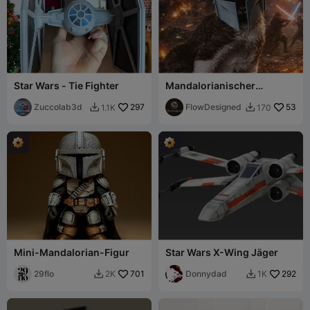
Star Wars - Tie Fighter
Mandalorianischer
Katzenhelm – Süßes Sci-Fi-
Zuccolab3d
297
Mashup
FlowDesigned
53
1.1K
170


Mini-Mandalorian-Figur
Star Wars X-Wing Jäger
29flo
701
Donnydad
292
2K
1K

