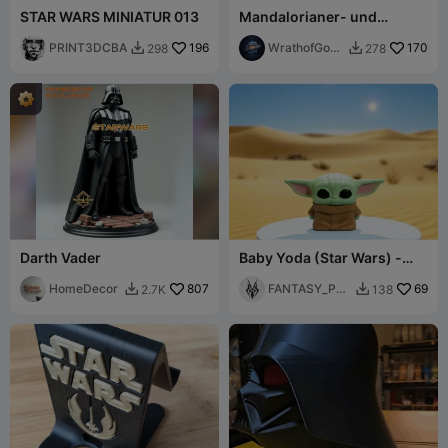
STAR WARS MINIATUR 013
Mandalorianer- und
Grogu-Tasse
PRINT3DCBA
196
WrathofGod1
170
298
278


974 3d
Darth Vader
Baby Yoda (Star Wars) -
Chibi-Würfelfigur
HomeDecor
807
FANTASY_PRI
69
2.7K
138


NT