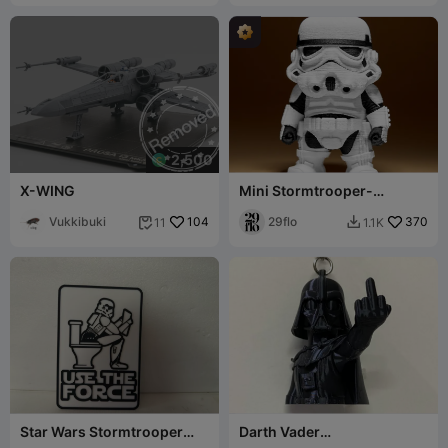
2,500
X-WING
Mini Stormtrooper-
Figurine - AMS-Version
Vukkibuki
104
29flo
370
11
1.1K


Star Wars Stormtrooper
Darth Vader
"Use the Force"-Schild
Schlüsselanhänger - Star