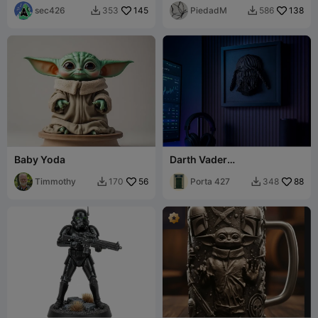
sec426
145
Wars
PiedadM
138
353
586


Baby Yoda
Darth Vader
Schichtenskulptur
Timmothy
56
Porta 427
88
170
348

