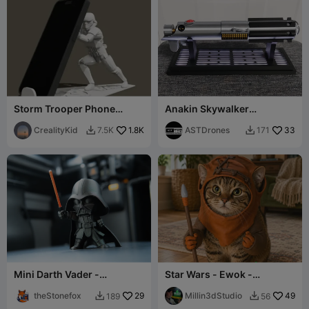
Storm Trooper Phone
Anakin Skywalker
Holder
Lichtschwert
CrealityKid
1.8K
ASTDrones
33
7.5K
171


Mini Darth Vader -
Star Wars - Ewok -
Kraftvolle Pose!
Katzenhelm oder Stofftier-
theStonefox
29
Cosplay
Millin3dStudio
49
189
56

