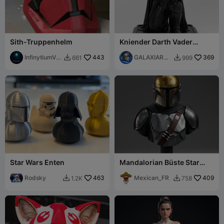
Sith-Truppenhelm
Kniender Darth Vader
Stifthalter
InfinytiumVer
443
GALAXIARU
369
661
999


se
M 3D
Star Wars Enten
Mandalorian Büste Star
Wars
Rodsky
463
Mexican_FR
409
1.2K
758

