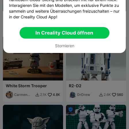
Interagieren Sie mit den Modellen, um exklusive Punkte zu
sammeln und weitere Überraschungen freizuschalten – nur
Der Mandalorianer - Statue
Darth Vader
in der Creality Cloud App!
der Kontemplation
theStonefox
128
DrDrew
884
327
3.4K


In Creality Cloud öffnen

Stornieren
White Storm Trooper
R2-D2
Carmen
4.8K
DrDrew
560
2.1K
2.6K


Chan
