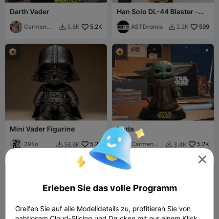
Darth Vader
Han Solo DL-44 Blaster -
Version "Eine Neue
Carmen
5.2K
Hoffnung"
ASTDrones
599
3.8K
2.2K


Chan
Mini Vader Figurine
Yoda
29flo
5.2K
Carmen
5.2K
58.6K
3.4K


Chan


Erleben Sie das volle Programm
Greifen Sie auf alle Modelldetails zu, profitieren Sie von
nahtlosem Cloud-Slicing und Drucken mit nur einem Klick.