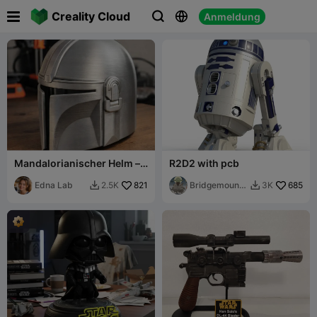

Creality Cloud
Anmeldung



Mandalorianischer Helm –
R2D2 with pcb
Originalgröße, tragbar und
leicht
Edna Lab
821
Bridgemounta
685
2.5K
3K


in