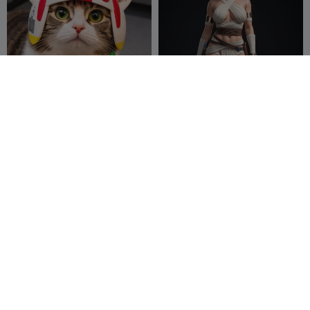
Star Wars Rebellenallianz
Rey
Luke X-Wing Pilot
Katzenhelm
Millin3dStudio
87
Zero Sniper
19
106
165


Millennium Falcon 3D-
LEGO Lichtschwert mit
Puzzle Star Wars
Beleuchtung und Ständer
3DMaR
128
unter Verwendung der
ASTDrones
105
322
257


******** LED-Leuchte