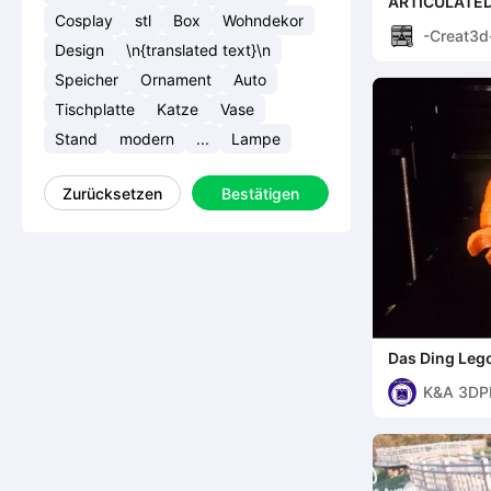
ARTICULATE
Cosplay
stl
Box
Wohndekor
-Creat3d
Design
\n{translated text}\n
Speicher
Ornament
Auto
Tischplatte
Katze
Vase
Stand
modern
...
Lampe
Zurücksetzen
Bestätigen
Das Ding Lego
K&A 3DP