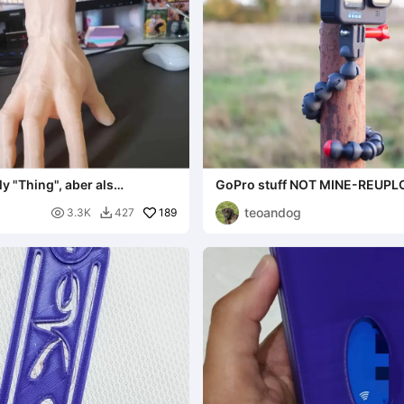
 "Thing", aber als
GoPro stuff NOT MINE-REUPL
teoandog

189
3.3K
427
