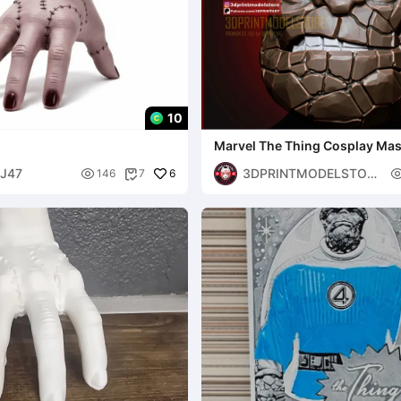
10
Marvel The Thing Cosplay Mas
Halloween Helmet Costume
J47
3DPRINTMODELSTOR

6
146
7

E