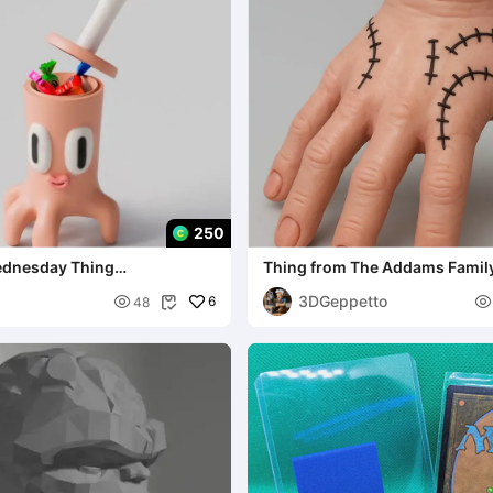
250
ednesday Thing
Thing from The Addams Famil
ose
3DGeppetto

6

48
