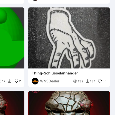
Thing-Schlüsselanhänger
WN3Dealer

2

35
17
139
134

