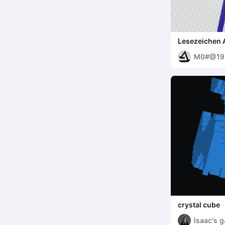
Lesezeichen 
M0#@19
crystal cube
Isaac's 