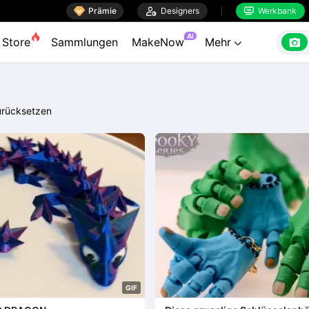

Prämie

Designers
Werkbank


AI

Store
Sammlungen
MakeNow
Mehr

rücksetzen
G
I
F