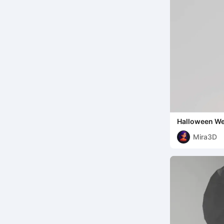
Halloween W
Süßigkeitend
Mira3D