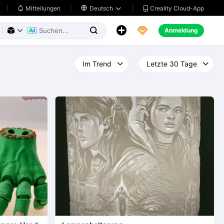
Creality Cloud-App
Mitteilungen

Deutsch





Anmeldung


