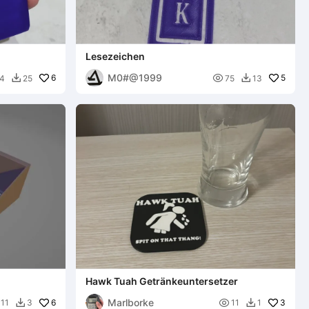
Lesezeichen
M0#@1999
6

5
4
25
75
13


Hawk Tuah Getränkeuntersetzer
Marlborke
6

3
11
3
11
1

