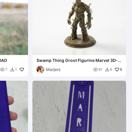
OAD
Swamp Thing Groot Figurine Marvel 3D-
druckbar
Marjers


5
7
1
91
9

