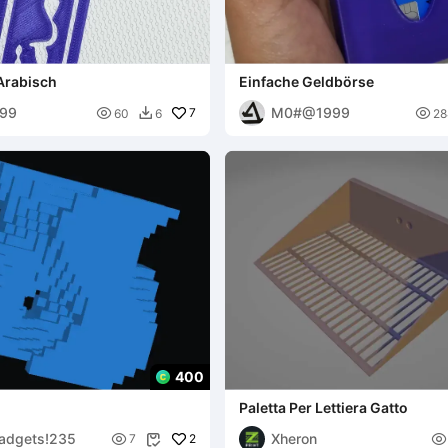
Arabisch
Einfache Geldbörse
99
M0#@1999

7

60
6
28

400
Paletta Per Lettiera Gatto
gadgets!235
Xheron

2

7
