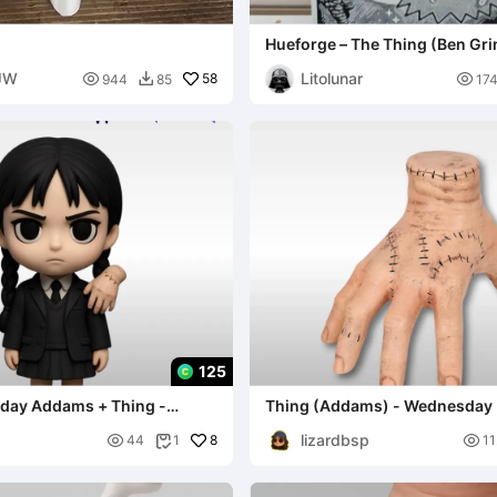
Hueforge – The Thing (Ben Gr
 JW
Litolunar

58

944
85
17

125
day Addams + Thing -
Thing (Addams) - Wednesday
lizardbsp

8

44
1
11
