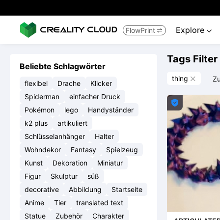
Explore
FlowPrint


Tags Filter
Beliebte Schlagwörter
thing
Zu

flexibel
Drache
Klicker
Spiderman
einfacher Druck

Pokémon
lego
Handyständer
k2 plus
artikuliert
Schlüsselanhänger
Halter
Wohndekor
Fantasy
Spielzeug
Kunst
Dekoration
Miniatur
Figur
Skulptur
süß
decorative
Abbildung
Startseite
Anime
Tier
translated text
Statue
Zubehör
Charakter