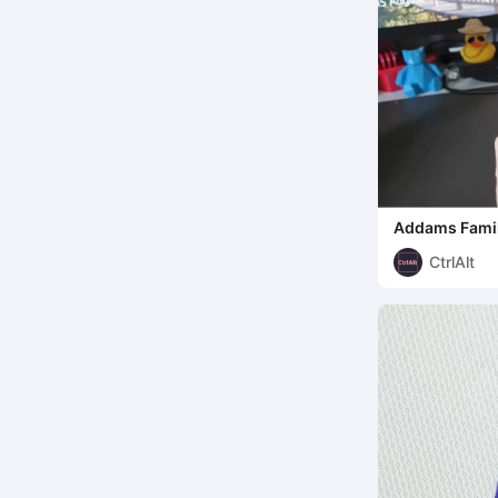
Addams Family
Stifteköcher
CtrlAlt