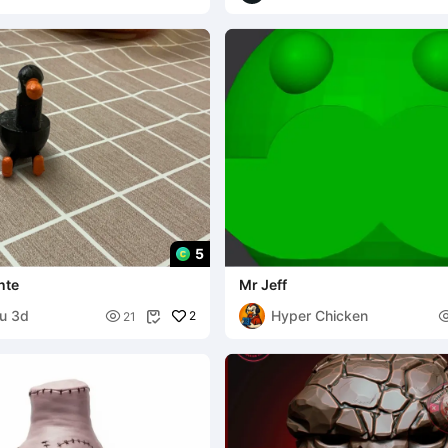
5
nte
Mr Jeff
u 3d
Hyper Chicken

2
21
