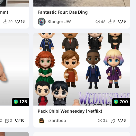
imm)
Fantastic Four: Das Ding
Stanger JW
16

9
4
29
48
5


125
700
Pack Chibi Wednesday (Netflix)
lizardbsp
10

6
2
3
32

