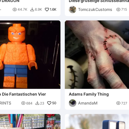
D DRAGON
Diese gruselige Schlüsselan
-
TomczukCustoms

1.6K

44.7K
6.9K
715

 Die Fantastischen Vier
Adams Family Thing
RINTS
AmandaM

50

684
23
727
