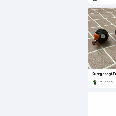
Kurzgesagt E
Yuchen L