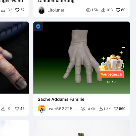
hänger-Hand
Lampenhalterung
Litolunar
57

60
132
1.5K
103



Werbegesch
enke
Sache Addams Familie
user5622255
45

560
151
14.9K
1.3K


543