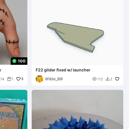
100
y
F22 glider fixed w/ launcher
Wilde_Bill
5

74
1
112
2

