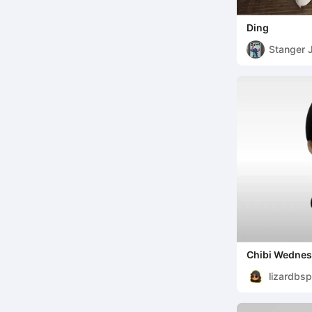
Ding
Stanger
Chibi Wednes
Wednesday
lizardbsp