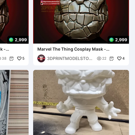
2,999
2,999
k -
Marvel The Thing Cosplay Mask -
Fantastic Four Movie
3DPRINTMODELSTOR

5

4
38
22


E