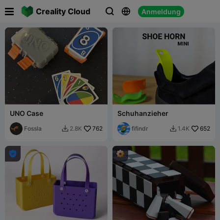

Creality Cloud
Anmeldung



UNO Case
Schuhanzieher
Fossla
762
fifindr
652
2.8K
1.4K


