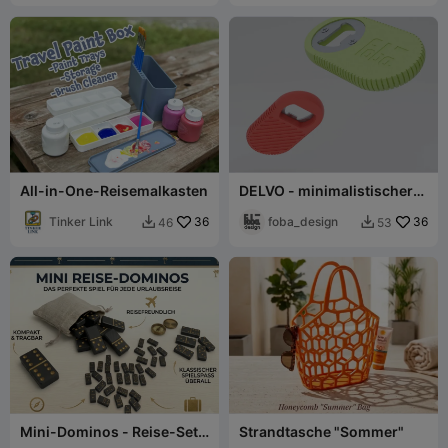
All-in-One-Reisemalkasten
DELVO - minimalistischer
und kompakter
Tinker Link
36
Flaschenöffner
foba_design
36
46
53


Mini-Dominos - Reise-Set
Strandtasche "Sommer"
Spiel