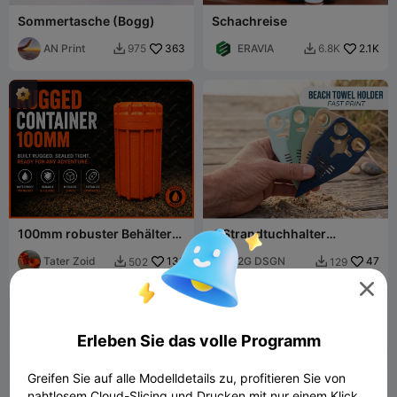
Sommertasche (Bogg)
Schachreise
AN Print
363
ERAVIA
2.1K
975
6.8K


100mm robuster Behälter
4 Strandtuchhalter
mit TPU-Dichtung
Schnelldruck
Tater Zoid
132
2G DSGN
47
502
129



Erleben Sie das volle Programm
Greifen Sie auf alle Modelldetails zu, profitieren Sie von
nahtlosem Cloud-Slicing und Drucken mit nur einem Klick.