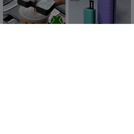
CkFlA Saucenhalter
Mini-Koffer
MakerX
75
Jakub Murín
63
119
199


Universal Car Headrest
Großer, stabiler stapelbarer
Hook & Bag Holder
Behälter mit Griffen
Makecrafter
17
Tinker Link
128
31
272

