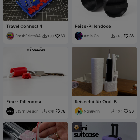
Travel Connect 4
Reise-Pillendose
FreshPrintsBA
60
Amin.Gh
86
183
483


Eine ⬝ Pillendose
Reiseetui für Oral-B
Elektrozahnbürste
St3rn Design
78
Nqhuynh
36
379
122

