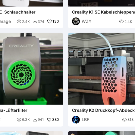
FE-Schlauchhalter
Creality K1 SE Kabelschleppen
arage
WZY

130

2.4K
374
2.4K

a-Lüfterfilter
Creality K2 Druckkopf-Abdec
Voronoi
K
LBF

380

6.3K
941
818
