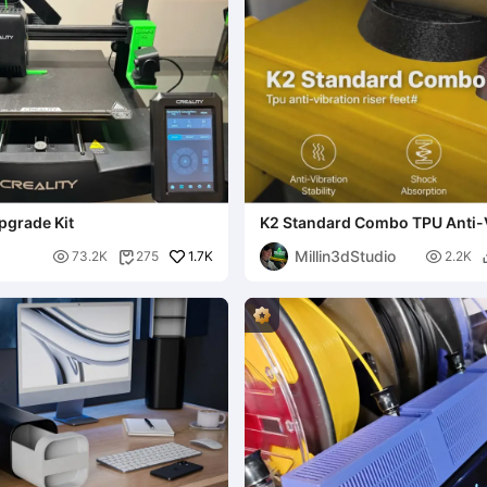
pgrade Kit
K2 Standard Combo TPU Anti-
Standfüße
Millin3dStudio

1.7K

73.2K
275
2.2K
