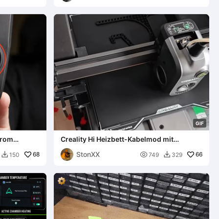
G
I
F
trom
Creality Hi Heizbett-Kabelmod mit
Kabelkette R18 10x11
StonXX
68

66
150
749
329

