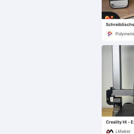
Schreibtisch
Tischschubla
Polymeri
Creality Hi 
(Durchhangfr
LMaker