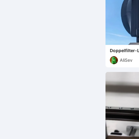
Doppelfilter
und Aktivkohl
AliSev