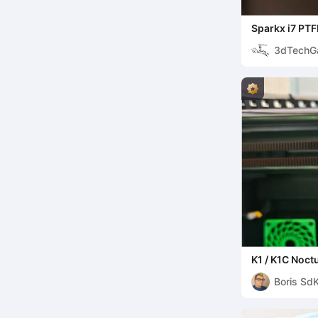
Sparkx i7 PT
3dTechG
K1 / K1C Noctu
Boris Sd