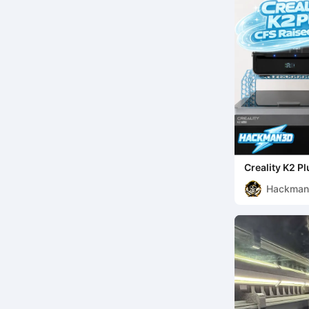
Creality K2 P
Hackma