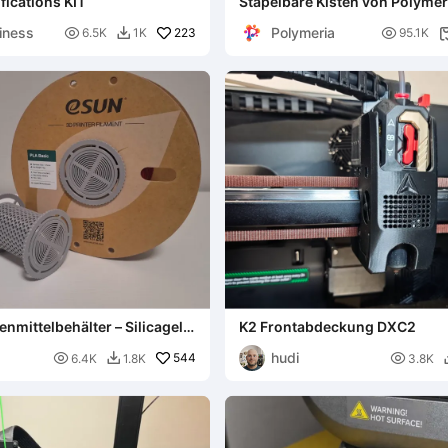
ications KIT
Stapelbare Kisten von Polymer
iness
Polymeria

223

6.5K
1K
95.1K

nmittelbehälter – Silicagel-
K2 Frontabdeckung DXC2
hudi

544

6.4K
1.8K
3.8K
