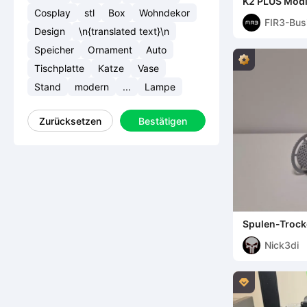
K2 PLUS Modif
Cosplay
stl
Box
Wohndekor
FIR3-Bus
Design
\n{translated text}\n
Speicher
Ornament
Auto
Tischplatte
Katze
Vase
Stand
modern
...
Lampe
Zurücksetzen
Bestätigen
Spulen-Trocke
Halter
Nick3di
