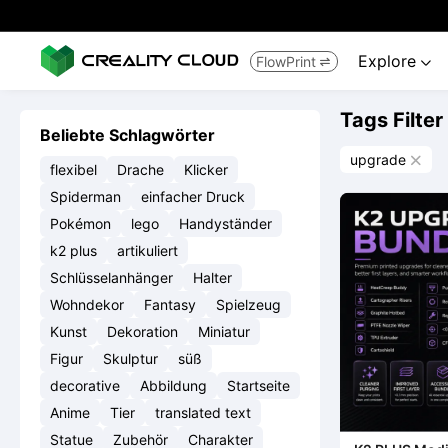
Explore
FlowPrint


Tags Filter
Beliebte Schlagwörter
upgrade

flexibel
Drache
Klicker
Spiderman
einfacher Druck
Pokémon
lego
Handyständer
k2 plus
artikuliert
Schlüsselanhänger
Halter
Wohndekor
Fantasy
Spielzeug
Kunst
Dekoration
Miniatur
Figur
Skulptur
süß
decorative
Abbildung
Startseite
Anime
Tier
translated text
Statue
Zubehör
Charakter