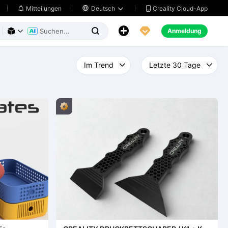
Creality Cloud-App
Mitteilungen

Deutsch





Anmeldung


