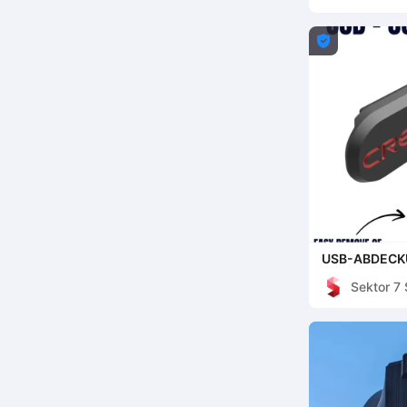

USB-ABDECKU
MAX & MEHR)
Sektor 7 