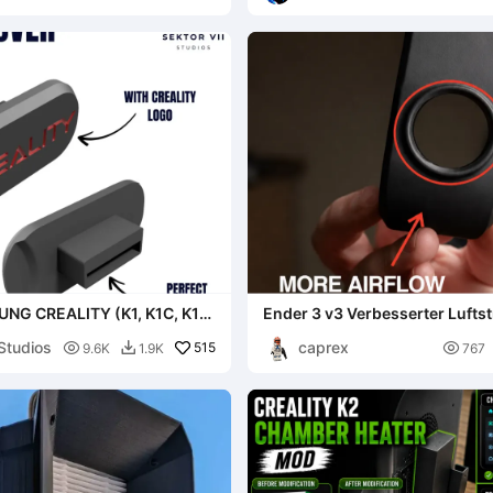
NG CREALITY (K1, K1C, K1
Ender 3 v3 Verbesserter Lufts
 / MODS
kostenlos
Studios
caprex

515

9.6K
1.9K
767
