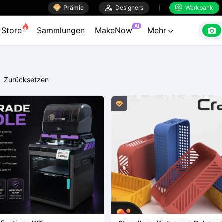

Prämie

Designers
Werkbank


AI

Store
Sammlungen
MakeNow
Mehr

Zurücksetzen
