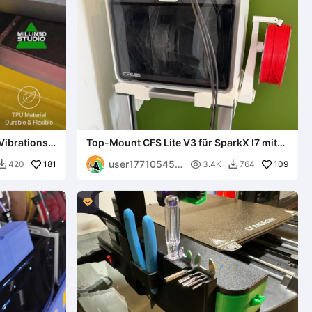
Vibrations-
Top-Mount CFS Lite V3 für SparkX I7 mit
Spulenhalterung
user177105450
181

109
420
3.4K
764


7
