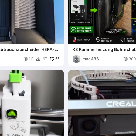
-Lötrauchabscheider HEPA-
K2 Kammerheizung Bohrscha
efilter AC/DC
mac486

66

1K
167
309
