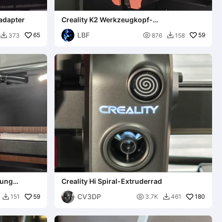
adapter
Creality K2 Werkzeugkopf-
Abdeckungsöffnungen
LBF
65

59
373
876
158


kung
Creality Hi Spiral-Extruderrad
CV3DP
59

180
151
3.7K
461

