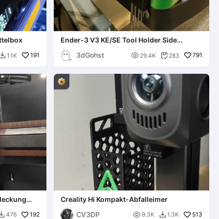
ttelbox
Ender-3 V3 KE/SE Tool Holder Side
Drawer
3dGohst
191

791
1.1K
29.4K
283


deckung
Creality Hi Kompakt-Abfalleimer
CV3DP
192

513
476
9.3K
1.3K

