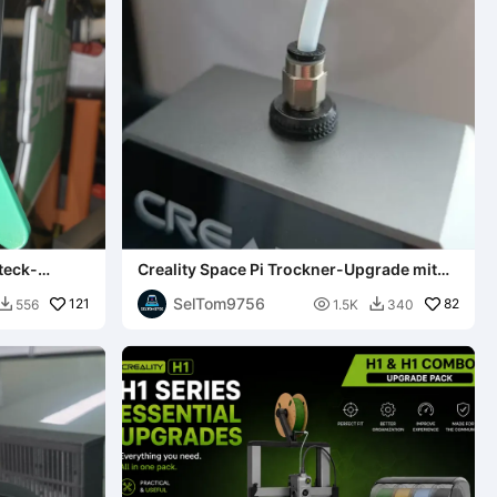
teck-
Creality Space Pi Trockner-Upgrade mit
Schnellverschluss V2
SelTom9756
121

82
556
1.5K
340

