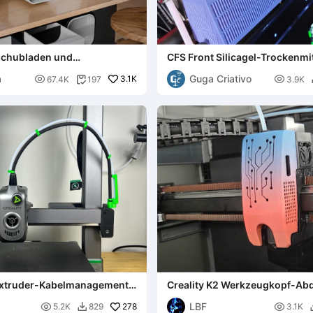
schubladen und
CFS Front Silicagel-Trockenmi
den von Polymeria
a
Guga Criativo

3.1K

67.4K
197
3.9K

- Extruder-Kabelmanagement
Creality K2 Werkzeugkopf-Ab
ei) 0.2mm layer
PCB
LBF

278

5.2K
829
3.1K
