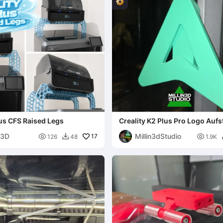
lus CFS Raised Legs
Creality K2 Plus Pro Logo Aufs
Türgriff - Einfache Installation
n3D
Millin3dStudio

17

126
48
1.9K
