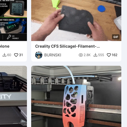
G
I
F
blone
Creality CFS Silicagel-Filament-
Trocknerbox mit zentraler Montage
BURNSKI
31

162
60
2.8K
555

