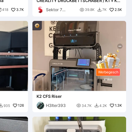
ia
CREALITY DRUCKBETTSCHABER / K1 + K1C
+ K1 MAX + K2 / ERGONOMISCH
Sektor 7
3.7K

2.5K
418
39.8K
7K


Studios
Werbegesch
enke
K2 CFS Riser
H3lter393
126

1.3K
935
34.7K
4.2K

