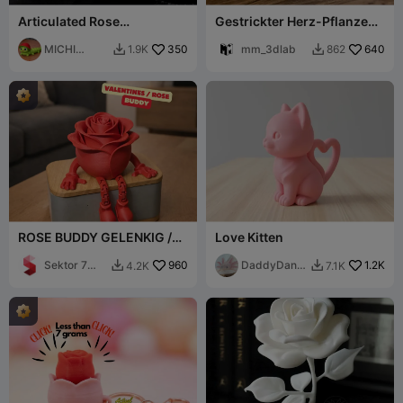
Articulated Rose
Gestrickter Herz-Pflanzen-
(Valentines Day) - ROSA
Fotohalter
FLEXY
MICHI
350
mm_3dlab
640
1.9K
862


HEROE
ROSE BUDDY GELENKIG /
Love Kitten
GESCHENK ZUM
VALENTINSTAG &
Sektor 7
960
DaddyDan8
1.2K
4.2K
7.1K


MUTTERTAG
Studios
8