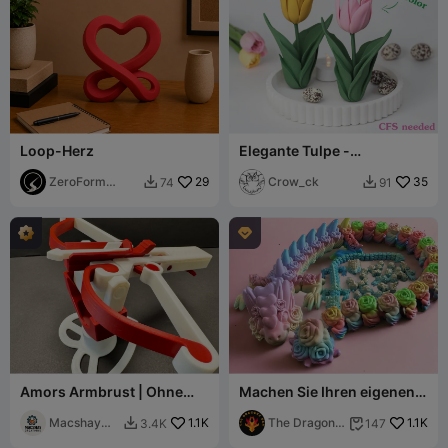
Loop-Herz
Elegante Tulpe -
Mehrfarbig (CFS
ZeroForm
29
erforderlich)
Crow_ck
35
74
91


Studio

Amors Armbrust | Ohne
Machen Sie Ihren eigenen
Stützen
Rosenstrauß Drachen
Macshay
1.1K
The Dragons
1.1K
3.4K
147


Creations
Den