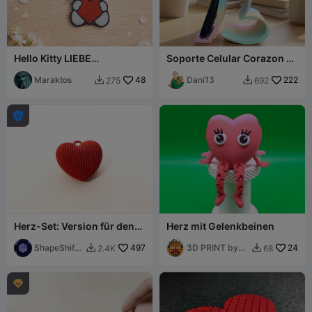
Hello Kitty LIEBE
Soporte Celular Corazon -
Valentinstag-
Heart Cell phone holder
Schlüsselanhänger
Maraktos
48
Dani13
222
275
692



Herz-Set: Version für den
Herz mit Gelenkbeinen
Valentinstag
ShapeShift
497
3D PRINT by
24
2.4K
68


Creations
Misakov
