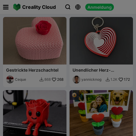

Creality Cloud
Anmeldung



Gestrickte Herzschachtel
Unendlicher Herz-
Schlüsselanhänger -
Ceque
268
Unendlicher Herz-
yannicknog
172
868
1.2K


Schlüsselanhänger