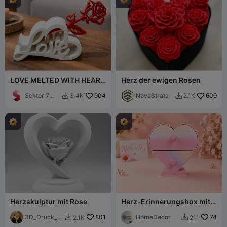
LOVE MELTED WITH HEART
Herz der ewigen Rosen
/ TEXT STAND / VALENTINE
Sektor 7
904
NovaStrata
609
3.4K
2.1K


Studios
Herzskulptur mit Rose
Herz-Erinnerungsbox mit
Schublade
3D_Druck_e
801
HomeDecor
74
2.1K
211


r