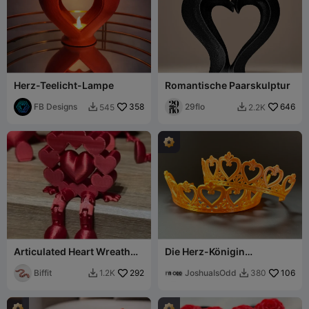
Herz-Teelicht-Lampe
Romantische Paarskulptur
FB Designs
358
29flo
646
545
2.2K


Articulated Heart Wreath
Die Herz-Königin
Shelf Buddy
Valentinstag-Tiara
Biffit
292
JoshuaIsOdd
106
1.2K
380

