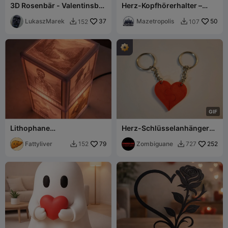
3D Rosenbär - Valentinsbär
Herz-Kopfhörerhalter –
aus Rosen (Anpassbarer
Kopfhörerhalterung aus
Text)
LukaszMarek
37
kleinen Herzen
Mazetropolis
50
152
107


G
I
F
Lithophane
Herz-Schlüsselanhänger
Erinnerungsleuchte
für Paare – Herz-
Fattyliver
79
Schlüsselanhänger für
Zombiguane
252
152
727


Paare