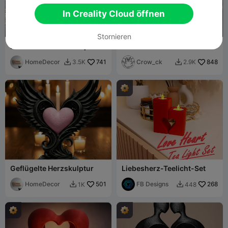
In Creality Cloud öffnen
Stornieren
Niedlicher Herz-Oktopus
Moderne Rose
Gelenkig Flexi
HomeDecor
741
Crow_ck
848
3.5K
2.9K


Geflügelte Herzskulptur
Liebesherz-Teelicht-Set
HomeDecor
501
FB Designs
268
1K
448

