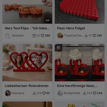
G
I
F
Herz Text Flips - "Ich liebe
Flexi-Herz Fidget
dich"
3dGohst
288
ThudrickTheT
380
42
1K


inkerer
Liebesherzen-Fotorahmen
Eine herzförmige Vase,
perfekt für Ihren
Hümeyra
60
Lieblingsmenschen
MJAprint3d
248
218
539

