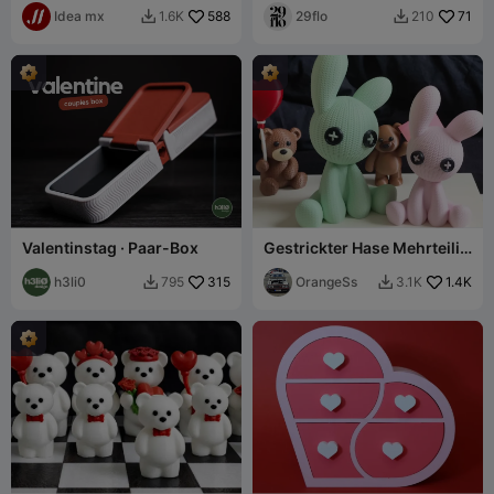
erforderlich)
Idea mx
588
29flo
71
1.6K
210


Valentinstag · Paar-Box
Gestrickter Hase Mehrteilig
[Kein CFS]
h3li0
315
OrangeSs
1.4K
795
3.1K

