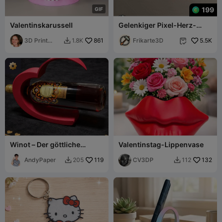
199
G
I
F
Valentinskarussell
Gelenkiger Pixel-Herz-
Schlüsselanhänger
3D Print
861
Frikarte3D
5.5K
1.8K


Bunny
Winot – Der göttliche
Valentinstag-Lippenvase
Weinhalter
AndyPaper
119
CV3DP
132
205
112

