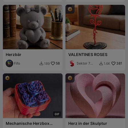
Herzbär
VALENTINES ROSES
Fifo
58
Sektor 7
381
189
1.6K


Studios
G
I
F
Mechanische Herzbox
Herz in der Skulptur
(kein Mehrfarbendruck