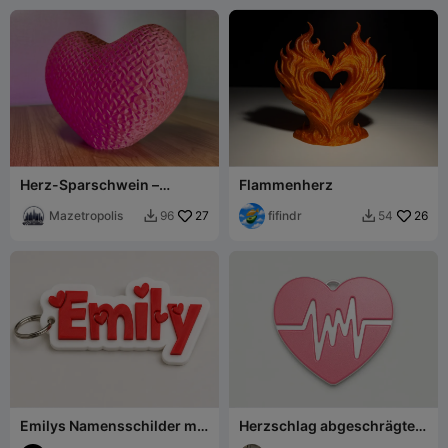
Herz-Sparschwein –
Flammenherz
Münzbox mit Häkelmuster-
Textur
Mazetropolis
27
fifindr
26
96
54


Emilys Namensschilder mit
Herzschlag abgeschrägter
Herzen
Puls NFC-