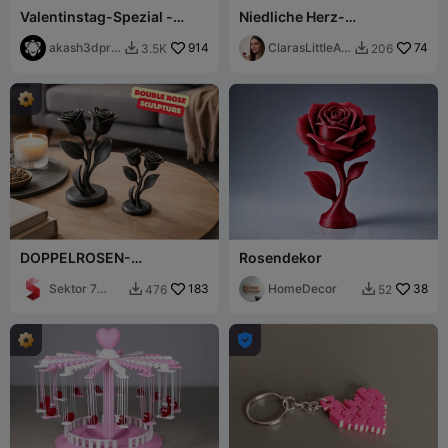
Valentinstag-Spezial -
Niedliche Herz-
Teddybär-Schach
Schmuckbox
akash3dprin
914
ClarasLittleArt
74
3.5K
206


ts
works
DOPPELROSEN-
Rosendekor
SKULPTUREN /
VALENTINSTAGSGESCHEN
Sektor 7
183
HomeDecor
38
476
52


K
Studios
