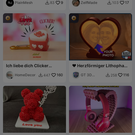
PlainMesh
9
Schlüsselanhänger
ZelfMade
17
83
103


Ich liebe dich Clicker
❤️ Herzförmiger Lithophan-
Schlüsselanhänger
Lichtrahmen
HomeDecor
160
GT 3D
116
447
258


Makers