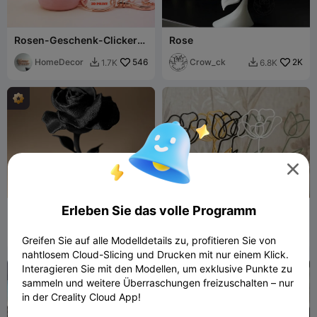
Rosen-Geschenk-Clicker
Rose
Fidget
HomeDecor
546
Crow_ck
2K
1.7K
6.8K



Erleben Sie das volle Programm
Rosen-Dekor
Minimalistische
Drahtblumen - Vasendekor
29flo
4.2K
CozyCraftSt
426
17.3K
1.4K


Greifen Sie auf alle Modelldetails zu, profitieren Sie von
udios
nahtlosem Cloud-Slicing und Drucken mit nur einem Klick.
Interagieren Sie mit den Modellen, um exklusive Punkte zu
sammeln und weitere Überraschungen freizuschalten – nur
in der Creality Cloud App!