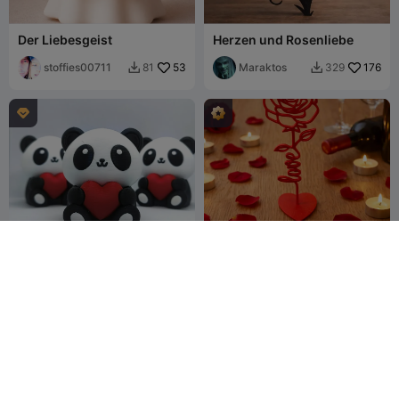
Der Liebesgeist
Herzen und Rosenliebe
stoffies00711
53
Maraktos
176
81
329



Valentinstags-Special -
Rose of Love Bastelkarte
Kawaii Panda
akash3dprints
86
ArgiCZ
207
11
460


