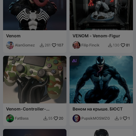
Venom
VENOM - Venom-Figur
AlanGomez
107
Filip Fincik
81
261
130



Venom-Controller-
Веном на крыше. БЮСТ
Halterung
FatBass
20
PupsikMOSMZG
1
55
9

