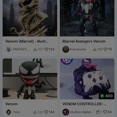
Venom (Marvel) - Bust
Marvel Avengers Venom
Skull Collection
FANTASY_P
124
Komanche
76
307
160


RINT
400
Venom
VENOM CONTROLLER-
HALTERUNG FÜR XBOX,
Yura
144
PS4, PS5 VIDEOSPIELE,
studios digital
34
332
7


Brother