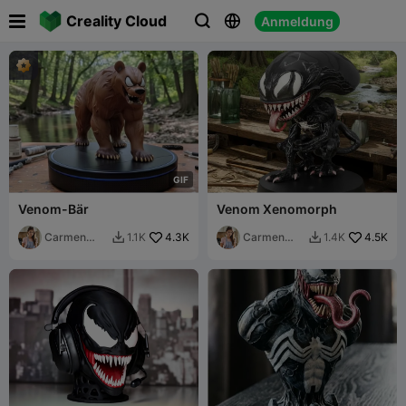

Creality Cloud
Anmeldung



G
I
F
Venom-Bär
Venom Xenomorph
Carmen
4.3K
Carmen
4.5K
1.1K
1.4K


Chan
Chan