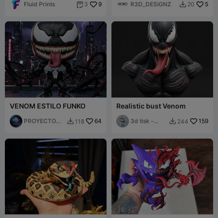
Schurkenkunst
Fluid Prints
9
R3D_DESIGNZ
5
3
20


VENOM ESTILO FUNKO
Realistic bust Venom
PROYECTO
64
3d tisk -
159
118
244


F.I.V 3D
Sam