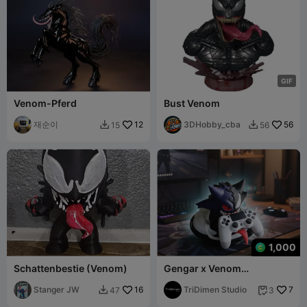
G
I
F
Venom-Pferd
Bust Venom
재순이
12
3DHobby_cba
56
15
56


1,000
Schattenbestie (Venom)
Gengar x Venom
Controller-Ständer
Stanger JW
16
TriDimen Studio
7
47
3

