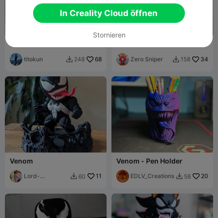
In Creality Cloud öffnen
Stornieren
venom chibi
Venom Girl Model
titokun
68
Zero Sniper
34
248
158


Venom
Venom - Pen Holder
Lord-
11
EDLV_Creations
20
60
58


Raymond-
Ramirez