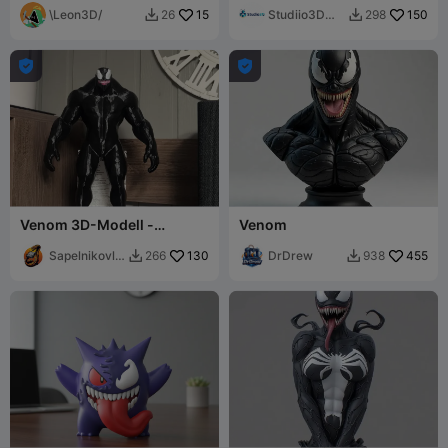
\Leon3D/
15
Studiio3D
150
26
298


Gustavo E


Venom 3D-Modell -
Venom
Hochwertig, druckbereit
Sapelnikovlif
130
DrDrew
455
266
938


e