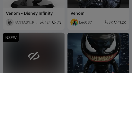
Venom - Disney Infinity
Venom
FANTASY_PRI
73
Leo037
1.2K
124
3K


NT
NSFW

MJ Venomized
Venom Funko Pop
aka-lino-goon-
2
4Pe-3D
22
4
33


3055