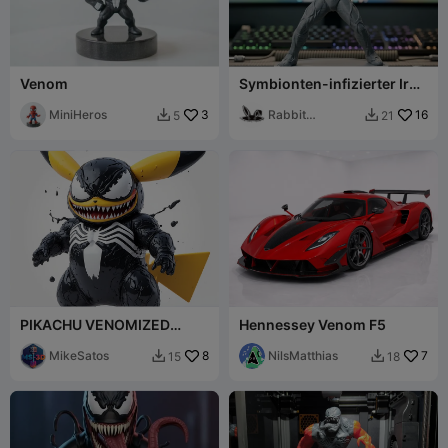
Venom
Symbionten-infizierter Iron
Man
MiniHeros
3
Rabbit
16
5
21


Workshop
PIKACHU VENOMIZED
Hennessey Venom F5
FIGURE
MikeSatos
8
NilsMatthias
7
15
18

