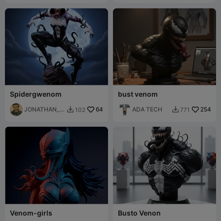
Spidergwenom
bust venom
JONATHAN_al
64
ADA TECH
254
102
771


l1
Venom-girls
Busto Venon