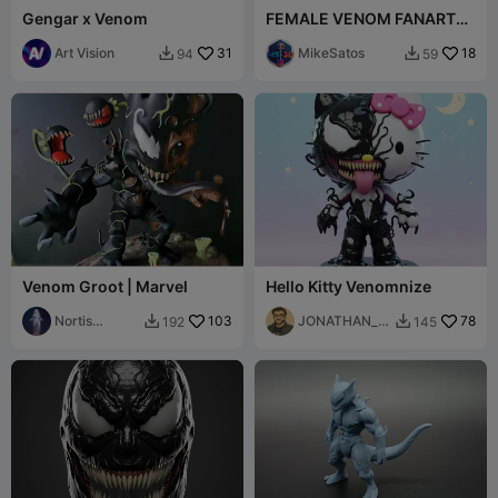
Gengar x Venom
FEMALE VENOM FANART
BUST
Art Vision
31
MikeSatos
18
94
59


Venom Groot | Marvel
Hello Kitty Venomnize
Nortis
103
JONATHAN_al
78
192
145


Models
l1