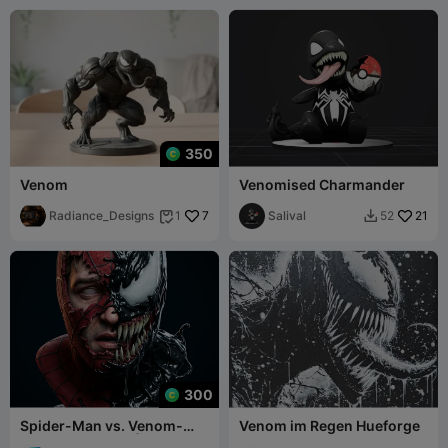
350
Venom
Venomised Charmander
Radiance_Designs
7
Salival
21
1
52


300
Spider-Man vs. Venom-
Venom im Regen Hueforge
Symbiont-Büste | Marvel-