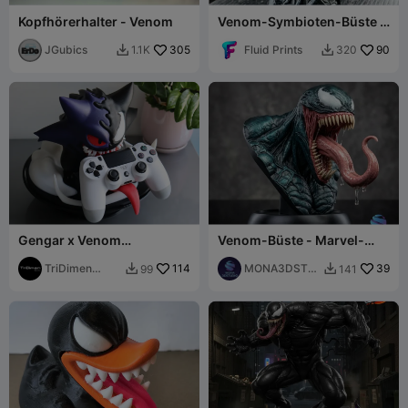
Kopfhörerhalter - Venom
Venom-Symbioten-Büste |
Hochdetaillierte Horror-
JGubics
305
Skulptur
Fluid Prints
90
1.1K
320


Gengar x Venom
Venom-Büste - Marvel-
Controller-Stand
Statue - Vorgestütztes STL-
TriDimen
114
3D-Modell
MONA3DSTU
39
99
141


Studio
DIO