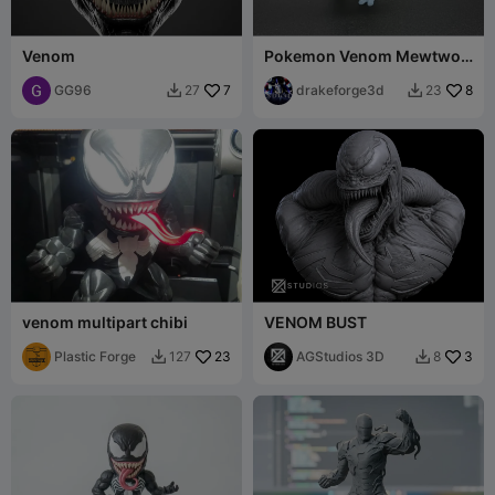
Venom
Pokemon Venom Mewtwo -
Ultimative Symbionten-
GG96
7
Evolution
drakeforge3d
8
27
23


venom multipart chibi
VENOM BUST
Plastic Forge
23
AGStudios 3D
3
127
8

