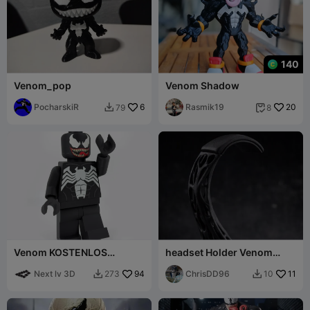
140
Venom_pop
Venom Shadow
PocharskiR
6
Rasmik19
20
79
8


Venom KOSTENLOS
headset Holder Venom
Modulare Figur
Headphones
Next lv 3D
94
ChrisDD96
11
273
10

