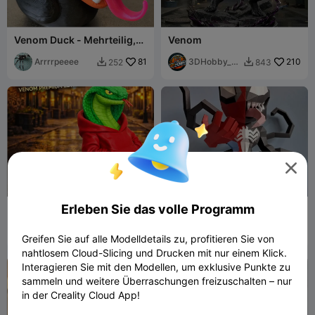
Venom Duck - Mehrteilig,
Venom
kein CFS erforderlich
Arrrrpeeee
81
3DHobby_c
210
252
843


ba

Erleben Sie das volle Programm
Urbaner Cobra im Hoodie
Spider-Venom-
Papiermodell
3DMaR
13
Lord-
28
74
88


Greifen Sie auf alle Modelldetails zu, profitieren Sie von
Raymond-
nahtlosem Cloud-Slicing und Drucken mit nur einem Klick.
Ramirez
Interagieren Sie mit den Modellen, um exklusive Punkte zu
sammeln und weitere Überraschungen freizuschalten – nur
in der Creality Cloud App!