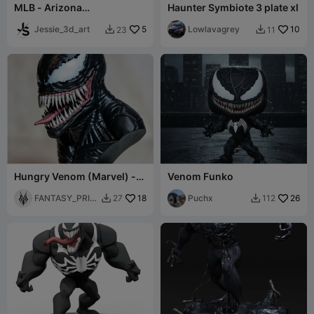
MLB - Arizona
Haunter Symbiote 3 plate xl
Diamondbacks Snake
Sculpt
Jessie_3d_art
5
Lowlavagrey
10
23
11


Hungry Venom (Marvel) -
Venom Funko
Bust Collection
FANTASY_PRIN
18
Puchx
26
27
112


T