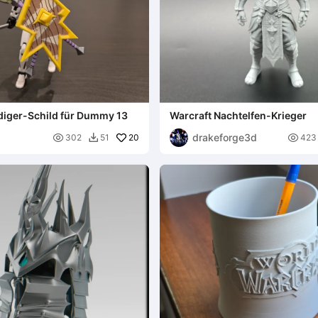
diger-Schild für Dummy 13
Warcraft Nachtelfen-Krieger
drakeforge3d

20

302
51
423
