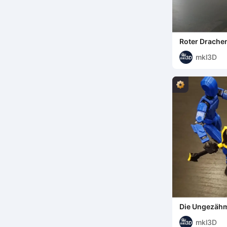
Roter Drache
Lok'amir il 
mkl3D
Die Ungezähm
mkl3D