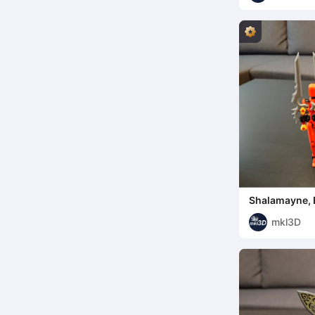
Shalamayne, E
Dummy 13
mkl3D