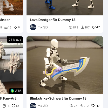
 Händen
Lava Dredger für Dummy 13
mkl3D
9

47
69
16
873
107


75 % aus
375
ft Fan-Art
Blinkstrike-Schwert für Dummy 13
mkl3D
54

117
18
2K
210

