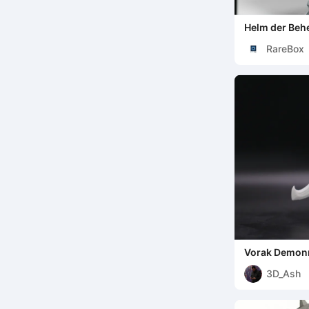
Helm der Behe
World of Warc
RareBox
Vorak Demon
3D_Ash