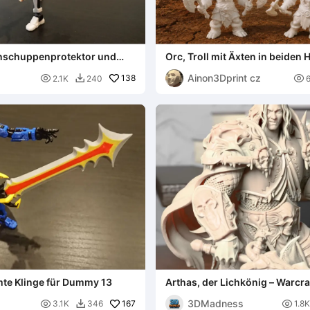
nschuppenprotektor und
Orc, Troll mit Äxten in beiden
Romathis - Dummy13
Ainon3Dprint cz

138

2.1K
240

te Klinge für Dummy 13
Arthas, der Lichkönig – Warcra
3DMadness

167

3.1K
346
1.8K
