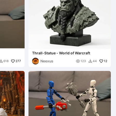
Thrall-Statue - World of Warcraft
Neexus
277

12
618
123
44

