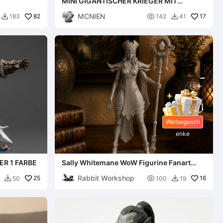
MINI GIGANTISCHER KRIEGER MIT
GROSSEM SCHWERT
MCNIEN
82

17
183
142
41


Werbegesch
enke
ER 1 FARBE
Sally Whitemane WoW Figurine Fanart
Warcraft
Rabbit Workshop
25

16
50
100
19

