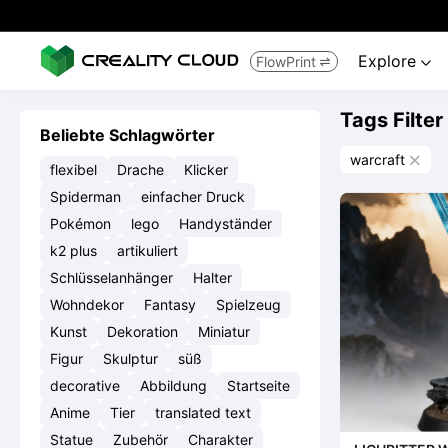
Explore
FlowPrint


Tags Filter
Beliebte Schlagwörter
warcraft

flexibel
Drache
Klicker
Spiderman
einfacher Druck
Pokémon
lego
Handyständer
k2 plus
artikuliert
Schlüsselanhänger
Halter
Wohndekor
Fantasy
Spielzeug
Kunst
Dekoration
Miniatur
Figur
Skulptur
süß
decorative
Abbildung
Startseite
Anime
Tier
translated text
Statue
Zubehör
Charakter