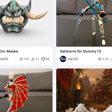
 Oni-Maske
Hailstorm für Dummy 13
de69
mkl3D

12

166
32
4.6K
