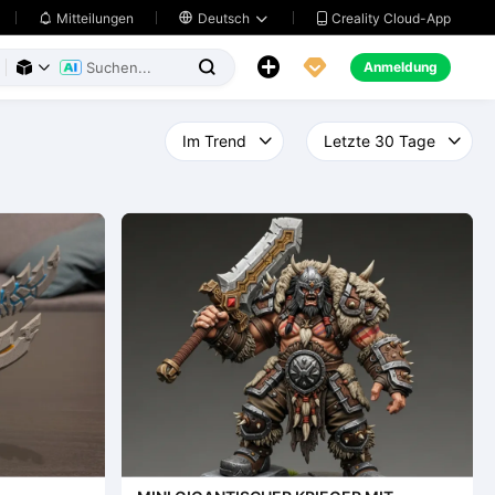
Creality Cloud-App
Mitteilungen

Deutsch





Anmeldung


