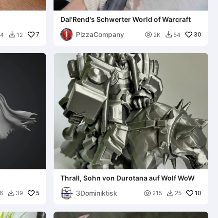
Dal'Rend's Schwerter World of Warcraft
PizzaCompany
7

30
54
12
2K
54


Thrall, Sohn von Durotana auf Wolf WoW
3Dominiktisk
5

10
6
39
215
25

