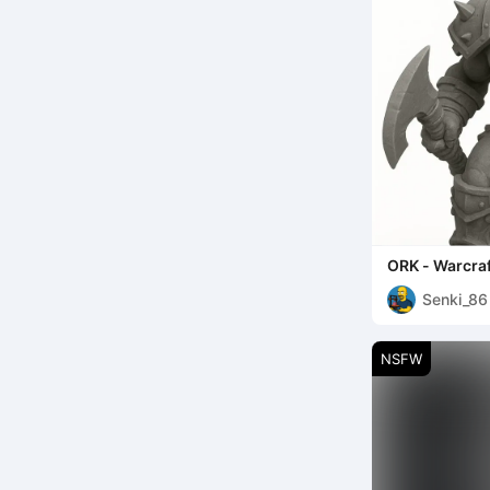
ORK - Warcraf
Senki_86
NSFW