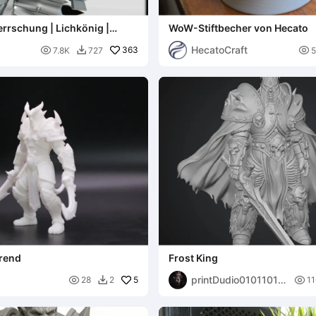
rrschung | Lichkönig |
WoW-Stiftbecher von Hecato
raft
HecatoCraft

363

7.8K
727

rend
Frost King
printDudio01011010

5

28
2
11

01