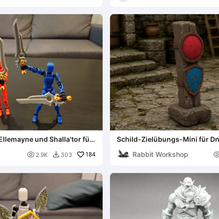
llemayne und Shalla'tor für
Schild-Zielübungs-Mini für D
Rabbit Workshop

184
2.9K
303
