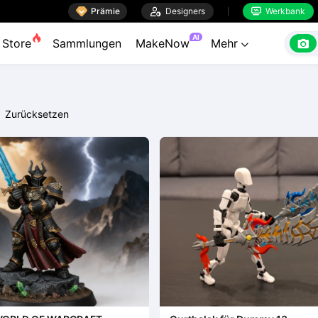

Prämie

Designers
Werkbank


AI

Store
Sammlungen
MakeNow
Mehr

Zurücksetzen