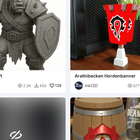
t
Arathibecken Hordenbanner
mkl3D

129

2.3K
493
677

