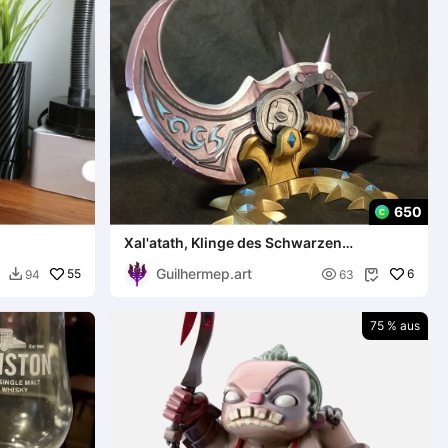
650
Xal'atath, Klinge des Schwarzen
Imperiums - WOW
Guilhermep.art
55

6
94
63


75 % aus