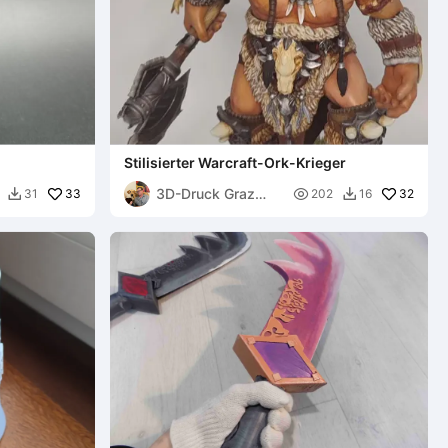
Stilisierter Warcraft-Ork-Krieger
3D-Druck Graz
33

32
31
202
16


🇦🇹