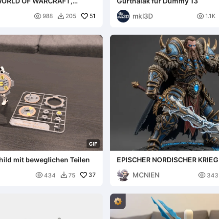
WORLD OF WARCRAFT,
Gurthalak für Dummy 13
R
mkl3D

51

988
205
1.1K

G
I
F
ild mit beweglichen Teilen
EPISCHER NORDISCHER KRIEG
MCNIEN

37

434
75
343
