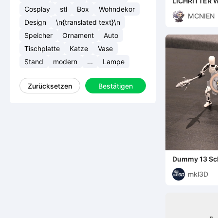
LICHRITTER 
WARHAMME
Cosplay
stl
Box
Wohndekor
MCNIEN
Design
\n{translated text}\n
Speicher
Ornament
Auto
Tischplatte
Katze
Vase
Stand
modern
...
Lampe
Zurücksetzen
Bestätigen
Dummy 13 Sch
mkl3D