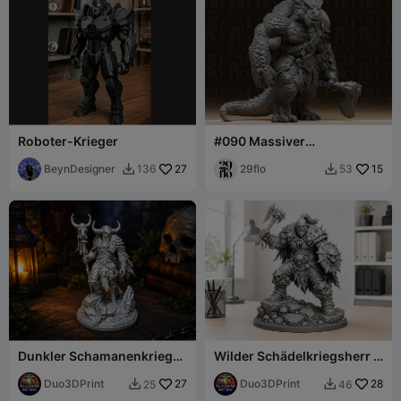
Roboter-Krieger
#090 Massiver
Drachenblütiger Brute-
BeynDesigner
27
Krieger Miniatur
29flo
15
136
53


Dunkler Schamanenkrieger
Wilder Schädelkriegsherr –
– Fantasy-Stammesfigur
Barbarenkrieger-Miniatur
Duo3DPrint
27
Duo3DPrint
28
25
46

