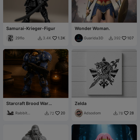
Samurai-Krieger-Figur
Wonder Woman.
29flo
1.3K
Guarida3D
107
3.4K
392


Starcraft Brood War
Zelda
Gelände Marine
Rabbit
20
Adsodom
28
72
78


Workshop