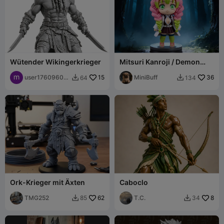
Wütender Wikingerkrieger
Mitsuri Kanroji / Demon
Slayer
user17609600
15
MiniBuff
36
64
134


82
Ork-Krieger mit Äxten
Caboclo
TMG252
62
T.C.
8
85
34

