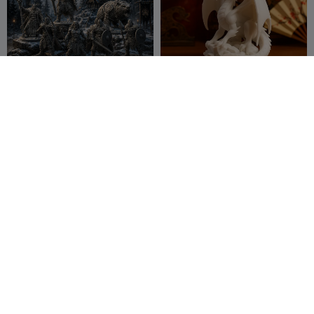
War Bear Clan – 32mm
Wächterdrache
Fantasy RPG Miniatures
XChessArt 3D
12
Homee
6
34
20


Wunderschöne
1220261028 Antike
Elfenkriegerin: Detaillierte
Atlantis-Kriegermaske
Fantasy-Miniatur
Wild190
21
Rmdy Creative
59
34
52


Studio