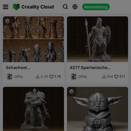

Creality Cloud
Anmeldung



Schachset
#277 Spartanische
Nordisch/Wikinger stilisiert
Heldenkrieger-Statue
29flo
1.7K
29flo
311
4.3K
564

