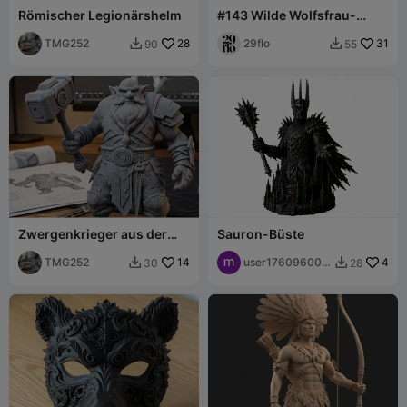
Römischer Legionärshelm
#143 Wilde Wolfsfrau-
Kriegerstatue - Fantasy-
TMG252
28
Werwolf-Bar
29flo
31
90
55


Zwergenkrieger aus der
Sauron-Büste
Zukunft mit einem Hammer
TMG252
14
user176096008
4
30
28


2