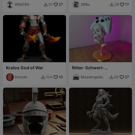
Wild190
27
Statue
29flo
17
61
28


Kratos God of War
Ritter-Schwert-
Controllerhalterung für
Dorosh
10
Xbox Series X / S
Mazetropolis
27
104
68

