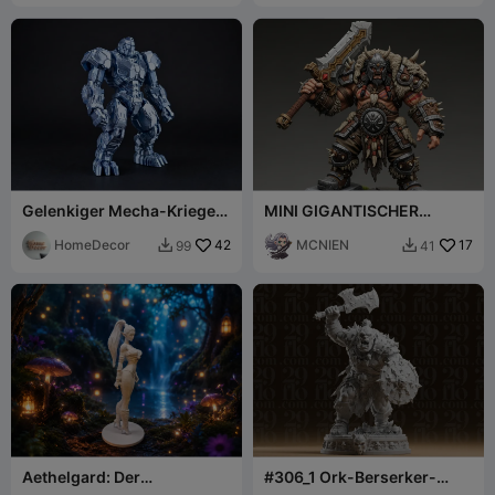
Gelenkiger Mecha-Krieger
MINI GIGANTISCHER
Exklusiv
KRIEGER MIT GROSSEM
HomeDecor
42
SCHWERT
MCNIEN
17
99
41


Aethelgard: Der
#306_1 Ork-Berserker-
Schattenelf-Krieger
Krieger mit Axt und Schild