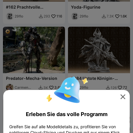
#162 Prachtvolle
Yoda-Figurine
Löwenritter-Statue -
Fantasy-Paladin-Figur
29flo
116
29flo
1.6K
293
7.3K


Predator-Mecha-Version
#284 Untote Königin-
Kriegerin Harzstatue mit
Carmen
3.6K
Speer der Verdammnis
29flo
72
3K
126


Chan

Erleben Sie das volle Programm
Greifen Sie auf alle Modelldetails zu, profitieren Sie von
nahtlosem Cloud-Slicing und Drucken mit nur einem Klick.