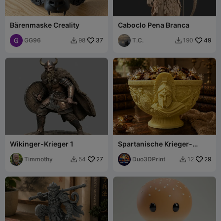
Bärenmaske Creality
Caboclo Pena Branca
GG96
37
T.C.
49
98
190


Wikinger-Krieger 1
Spartanische Krieger-
Bonbonschale –
Timmothy
27
Griechische Kampfschale
Duo3DPrint
29
54
12

