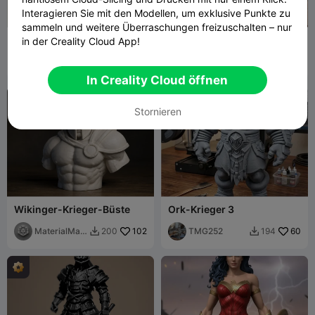
Interagieren Sie mit den Modellen, um exklusive Punkte zu
sammeln und weitere Überraschungen freizuschalten – nur
Helm
Wikingerhelm
in der Creality Cloud App!
Samanta123
67
TMG252
23
334
120


In Creality Cloud öffnen
Stornieren
Wikinger-Krieger-Büste
Ork-Krieger 3
MaterialMatr
102
TMG252
60
200
194


ix