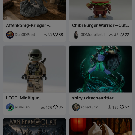
Affenkönig-Krieger –
Chibi Burger Warrior – Cute
Legendäre Fantasy-Statue
Fast Food Knight Mini
Duo3DPrint
38
Figurine
3DModellerblr
22
60
45


LEGO-Minifigur
shiryu drachenritter
Bewaffneter Krieger
a18yuan
35
schad3ck
52
136
159

