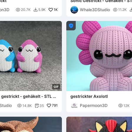
ickt
Sonic Gestrickt - Gehäkelt - S
Multicolor
on3D
Whale3DStudio

1K

20.7K
5.9K
11.2K


G
I
F
 gestrickt - gehäkelt - STL &
gestrickter Axolotl
r
Studio
Papermoon3D

791

14.8K
35
12K
