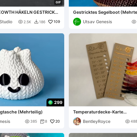
G
I
F
OWTH HÄKELN GESTRICKT
Gestricktes Segelboot (Mehrte
 MULTICOLOR
Studio
Utsav Genesis

109

2.5K
186

299
igtasche (Mehrteilig)
Temperaturdecke-Karte
Celsius+Fahrenheit
nesis
BentleyRoyce

20

385
8
48
