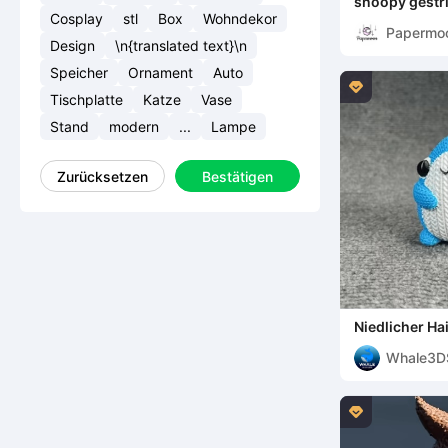
snoopy gestr
Cosplay
stl
Box
Wohndekor
Papermo
Design
\n{translated text}\n
Speicher
Ornament
Auto

Tischplatte
Katze
Vase
Stand
modern
...
Lampe
Zurücksetzen
Bestätigen
Niedlicher Hai
3mf Multicolo
Whale3D
