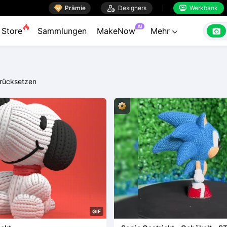

Prämie

Designers
Werkbank


AI

Store
Sammlungen
MakeNow
Mehr

rücksetzen
G
I
F