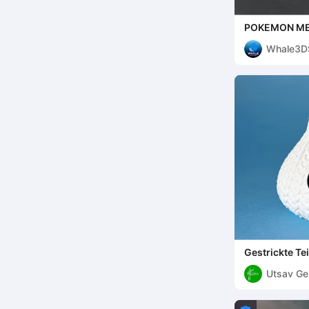
POKEMON ME
- STL & 3MF
Whale3D
Gestrickte Te
Utsav Ge