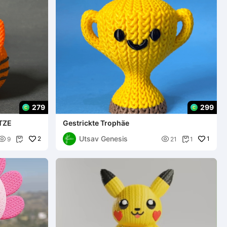
279
299
TZE
Gestrickte Trophäe
Utsav Genesis

2

1
9
21
1

