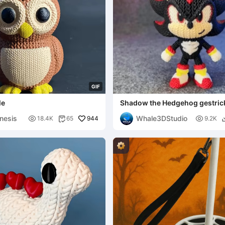
G
I
F
le
Shadow the Hedgehog gestrick
gehäkelt - Sonic
nesis
Whale3DStudio

944

18.4K
65
9.2K
