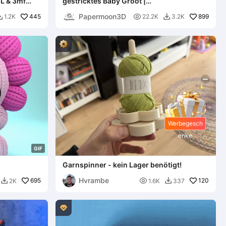
TL & 3mf
gestricktes Baby Groot |
Schlüsselanhänger
Papermoon3D
445

899
1.2K
22.2K
3.2K


Werbegesch
enke
G
I
F
Garnspinner - kein Lager benötigt!
Hvrambe
695

120
2K
1.6K
337


