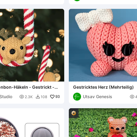
nbon-Häkeln - Gestrickt -
Gestricktes Herz (Mehrteilig)
aumdekoration
Studio
Utsav Genesis

93

2.3K
108
