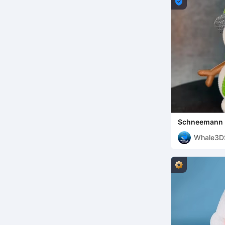

Schneemann Hä
3mf Multicolo
Whale3D