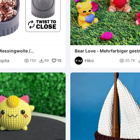
Messingwolle /
Bear Love - Mehrfarbiger gestr
tzenreiniger
Behälter zum Valentinstag.
opita
Hiko

15

150
69
20.7K
