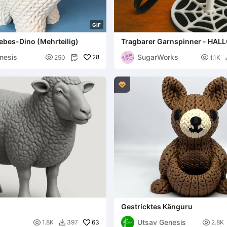
G
I
F
iebes-Dino (Mehrteilig)
Tragbarer Garnspinner - HA
SPINNENNETZ
nesis
SugarWorks

28

250
1.1K


Gestricktes Känguru
Utsav Genesis

63

1.8K
397
2.8K
