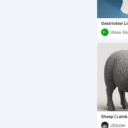
Gestrickter L
Utsav Ge
Sheep | Lamb
JDizzler