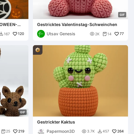
G
I
F
LLOWEEN-
Gestricktes Valentinstag-Schweinchen
Utsav Genesis
120

77
167
2K
14


G
I
F
Gestrickter Kaktus
Papermoon3D
219

264
25
3.7K
457

