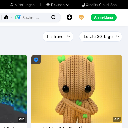
Creality Cloud-App
Mitteilungen

Deutsch





Anmeldung




G
I
F
G
I
F