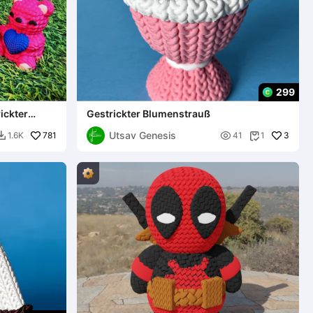
299
ickter
Gestrickter Blumenstrauß
Utsav Genesis
781

3
1.6K
41
1

