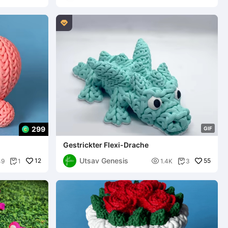

299
G
I
F
Gestrickter Flexi-Drache
Utsav Genesis
12

55
49
1
1.4K
3

