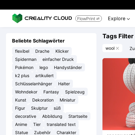
Explore
FlowPrint


Tags Filter
Beliebte Schlagwörter
wool
Zu

flexibel
Drache
Klicker
Spiderman
einfacher Druck
Pokémon
lego
Handyständer
k2 plus
artikuliert
Schlüsselanhänger
Halter
Wohndekor
Fantasy
Spielzeug
Kunst
Dekoration
Miniatur
Figur
Skulptur
süß
decorative
Abbildung
Startseite
Anime
Tier
translated text
Statue
Zubehör
Charakter