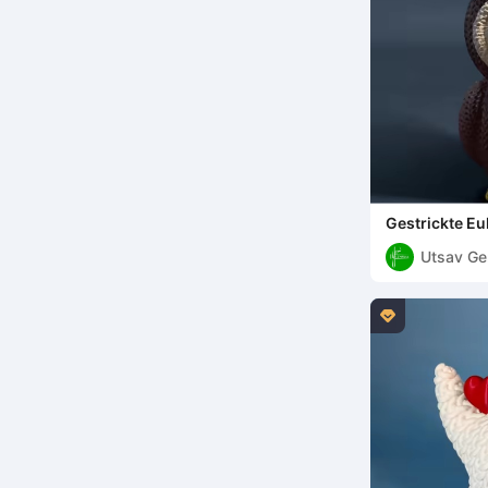
Gestrickte Eu
Utsav Ge
