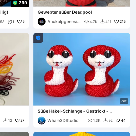
299
ilig)
Gewebter süßer Deadpool
Anukalpgenesis
5

215
53
1
4.7K
411


3d

G
I
F
Süße Häkel-Schlange - Gestrickt -
Mehrfarbiger 3D-Druck
Whale3DStudio
27

44
8
12
1.3K
92

