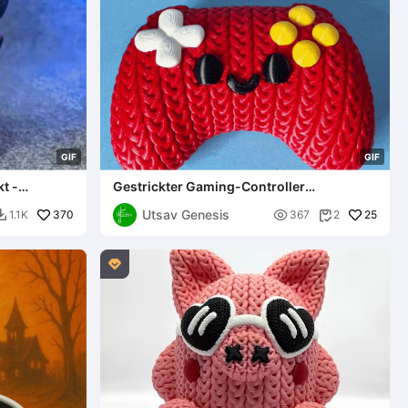
G
I
F
G
I
F
t -
Gestrickter Gaming-Controller
(Mehrteilig)
Utsav Genesis
370

25
1.1K
367
2


