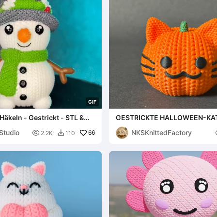
G
I
F
keln - Gestrickt - STL &
GESTRICKTE HALLOWEEN-KA
r
Studio
NKSKnittedFactory

66
2.2K
110
