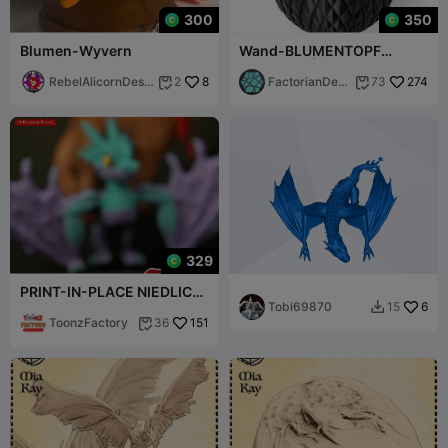
300
350
Blumen-Wyvern
Wand-BLUMENTOPF
Drachenei | ÜBERTOPF STL
RebelAlicornDesig
8
"Blossomscale"
FactorianDesi
274
2
73


ns
gns
329
PRINT-IN-PLACE NIEDLICH
FLEXI WYVERN DRACHE
Tobi69870
6
15

ARTIKULIERT
ToonzFactory
151
36
