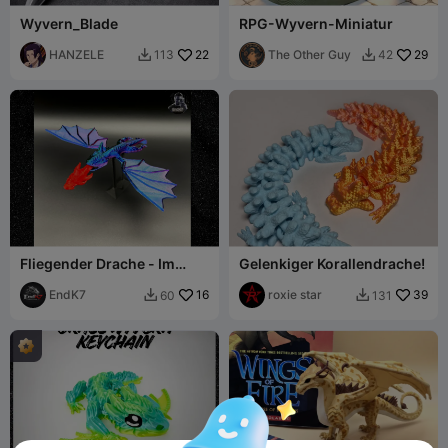
Wyvern_Blade
RPG-Wyvern-Miniatur
HANZELE
22
The Other Guy
29
113
42


Fliegender Drache - Im
Gelenkiger Korallendrache!
Dunkeln leuchtend -
Wyvern
EndK7
16
roxie star
39
60
131

