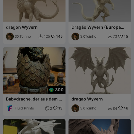
dragon Wyvern
Dragão Wyvern (Europa
Medieval)
3XTcinho
145
3XTcinho
45
425
73


300
Babydrache, der aus dem Ei
dragao Wyvern
schlüpft | Fantasy-Wyvern-
Statue
Fluid Prints
13
3XTcinho
46
2
84

