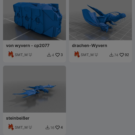
von wyvern - cp2077
drachen-Wyvern
SMT_M 🦊
3
SMT_M 🦊
92
4
74


steinbeißer
SMT_M 🦊
4
16
