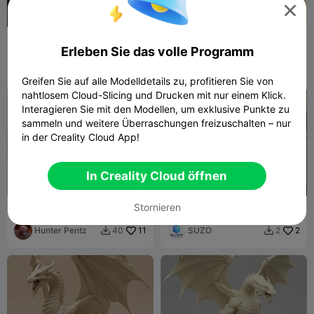

Graswyvern +
Wings of Fire SandWing-
Erleben Sie das volle Programm
Schlüsselanhänger -
Drache - Qibli
gelenkig - Print-in-Place
EndK7
197
The Other Guy
9
398
12


Greifen Sie auf alle Modelldetails zu, profitieren Sie von
nahtlosem Cloud-Slicing und Drucken mit nur einem Klick.
Interagieren Sie mit den Modellen, um exklusive Punkte zu
sammeln und weitere Überraschungen freizuschalten – nur
in der Creality Cloud App!
In Creality Cloud öffnen
Stornieren
Wyvern-Figur
Delta Force Wyvern Haken
Hunter Pentz
11
SUZO
2
40
2

