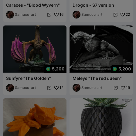
Caraxes - "Blood Wyvern"
Drogon - S7 version
Samucu_art
16
Samucu_art
22


5,200
5,200
Sunfyre "The Golden"
Meleys "The red queen"
Samucu_art
12
Samucu_art
19

