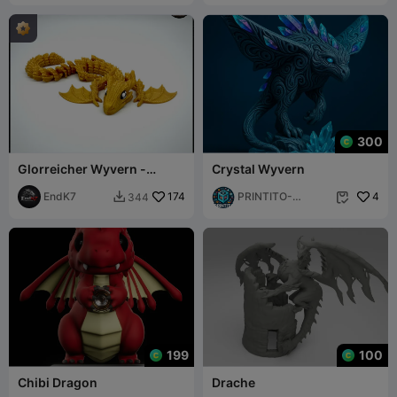
300
Glorreicher Wyvern -
Crystal Wyvern
Gelenkig - Print-in-Place -
Magnetisch
EndK7
174
PRINTITO-
4
344


AdultsXXX3D
199
100
Chibi Dragon
Drache