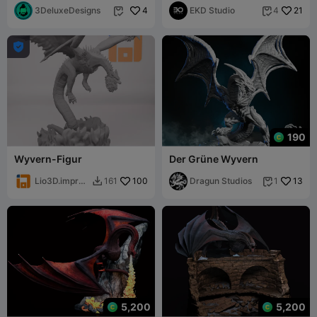
3DeluxeDesigns
4
EKD Studio
21
4



190
Wyvern-Figur
Der Grüne Wyvern
Lio3D.impresi
100
Dragun Studios
13
161
1


ones
5,200
5,200