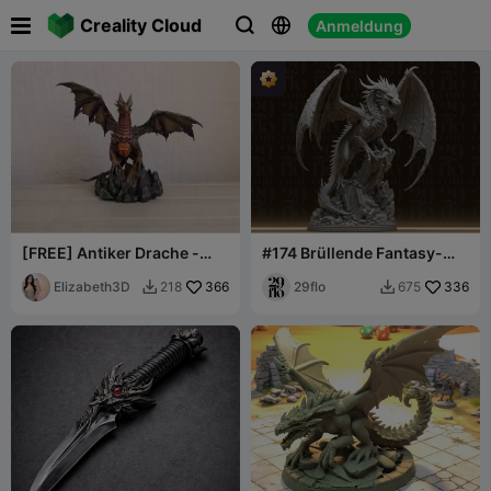

Creality Cloud
Anmeldung



[FREE] Antiker Drache -
#174 Brüllende Fantasy-
Hochdetaillierte
Drachenstatue - Geflügelte
Drachenfigur
Elizabeth3D
366
Bestie
29flo
336
218
675

