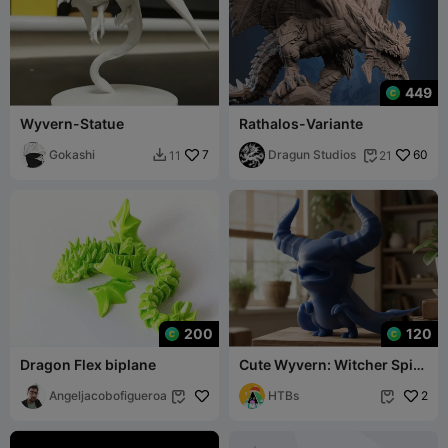
449
Wyvern-Statue
Rathalos-Variante
Gokashi
7
Dragun Studios
60
11
21


200
120
Dragon Flex biplane
Cute Wyvern: Witcher Spirit
🐉✨
Angeljacobofigueroa
HTBs
2

