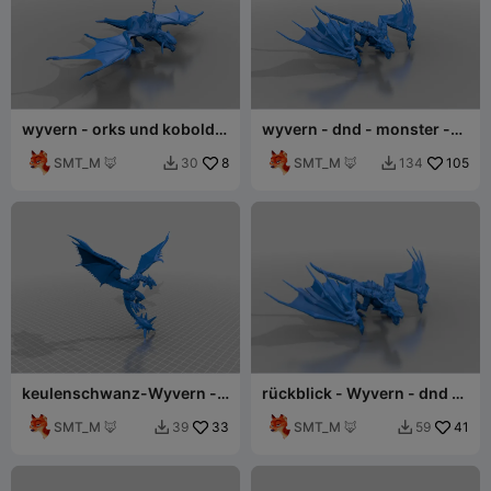
wyvern - orks und kobolde
wyvern - dnd - monster -
- tm
dp
SMT_M 🦊
8
SMT_M 🦊
105
30
134


keulenschwanz-Wyvern -
rückblick - Wyvern - dnd -
dnd - monster
Monster - dp
SMT_M 🦊
33
SMT_M 🦊
41
39
59

