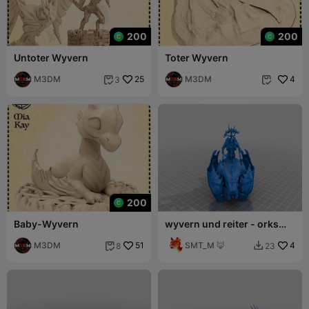
200
200
Untoter Wyvern
Toter Wyvern
M3DM
25
M3DM
4
3


200
Baby-Wyvern
wyvern und reiter - orks
und kobolde - tm
M3DM
51
SMT_M 🦊
4
8
23

