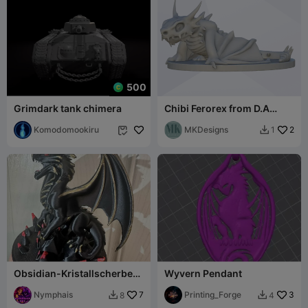
500
Grimdark tank chimera
Chibi Ferorex from D.A
Roblox
Komodomookiru
MKDesigns
2
1


Obsidian-Kristallscherben-
Wyvern Pendant
Drachen-Wyrm-Statue
Nymphais
7
Printing_Forge
3
8
4

