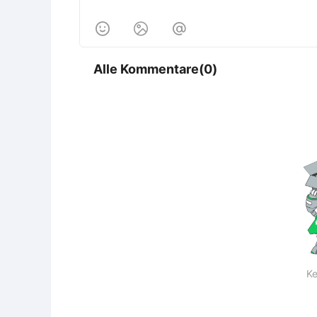



Alle Kommentare(0)
Ke