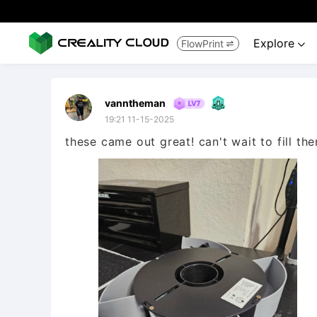
Explore
FlowPrint


vanntheman
19:21 11-15-2025
these came out great! can't wait to fill th