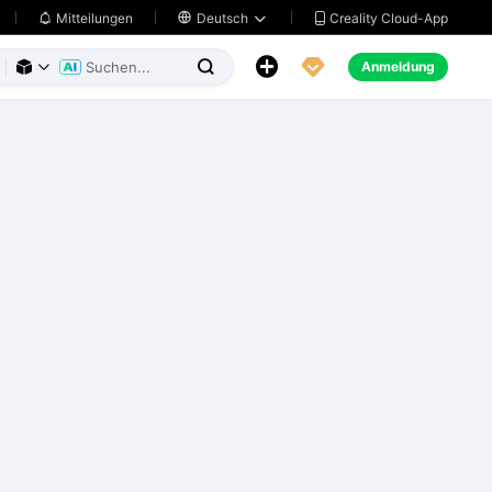
Creality Cloud-App
Mitteilungen

Deutsch





Anmeldung


