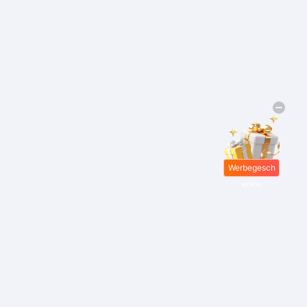
Werbegesch
enke