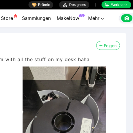

Prämie

Designers
Werkbank


AI

Store
Sammlungen
MakeNow
Mehr

Folgen
em with all the stuff on my desk haha