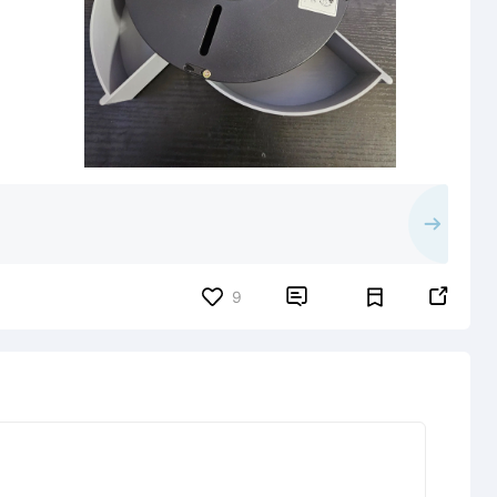


9