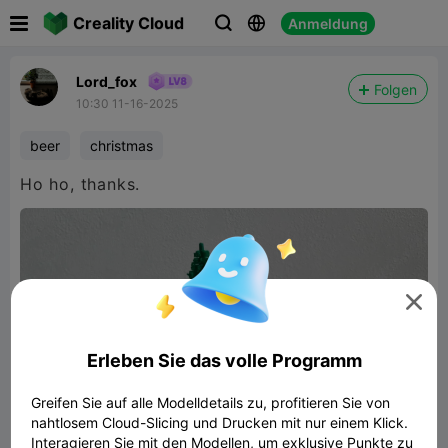

Creality Cloud
Anmeldung



Lord_fox
Folgen
10:30 11-16-2025
beer
christmas
Ho ho, thanks.

Erleben Sie das volle Programm
Greifen Sie auf alle Modelldetails zu, profitieren Sie von
nahtlosem Cloud-Slicing und Drucken mit nur einem Klick.
Interagieren Sie mit den Modellen, um exklusive Punkte zu