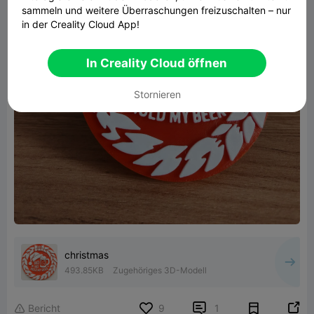
sammeln und weitere Überraschungen freizuschalten – nur
in der Creality Cloud App!
In Creality Cloud öffnen
Stornieren
christmas
493.85KB
Zugehöriges 3D-Modell


Bericht
9
1
