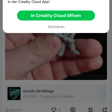
in der Creality Cloud App!
In Creality Cloud öffnen
Stornieren
escudo del Málaga
452.23KB
Zugehöriges 3D-Modell


Bericht
3
