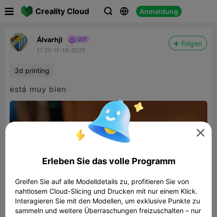

Creality Cloud
Anmeldung



Álvarhjl
Folgen
11:30 11-16-2025
3d printing
está muy bien

Erleben Sie das volle Programm
Greifen Sie auf alle Modelldetails zu, profitieren Sie von
nahtlosem Cloud-Slicing und Drucken mit nur einem Klick.
Interagieren Sie mit den Modellen, um exklusive Punkte zu
sammeln und weitere Überraschungen freizuschalten – nur